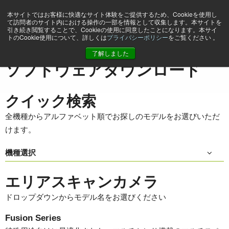
本サイトではお客様に快適なサイト体験をご提供するため、Cookieを使用し
て訪問者のサイト内における操作の一部を情報として収集します。本サイトを
引き続き閲覧することで、Cookieの使用に同意したことになります。本サイ
トのCookie使用について、詳しくは
プライバシーポリシー
をご覧ください 。
ホーム
Support & Software
ソフトウェアダウンロード
了解しました
ソフトウェアダウンロード
クイック検索
全機種からアルファベット順でお探しのモデルをお選びいただ
けます。
機種選択
エリアスキャンカメラ
ドロップダウンからモデル名をお選びください
Fusion Series