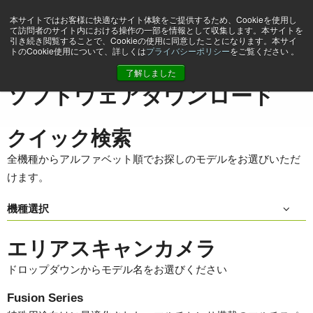
本サイトではお客様に快適なサイト体験をご提供するため、Cookieを使用し
て訪問者のサイト内における操作の一部を情報として収集します。本サイトを
引き続き閲覧することで、Cookieの使用に同意したことになります。本サイ
トのCookie使用について、詳しくは
プライバシーポリシー
をご覧ください 。
ホーム
Support & Software
ソフトウェアダウンロード
了解しました
ソフトウェアダウンロード
クイック検索
全機種からアルファベット順でお探しのモデルをお選びいただ
けます。
機種選択
エリアスキャンカメラ
ドロップダウンからモデル名をお選びください
Fusion Series