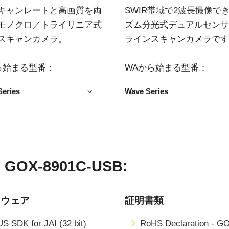
キャンレートと高画質を両
SWIR帯域で2波長撮像で
モノクロ／トライリニア式
ズム分光式デュアルセンサIn
スキャンカメラ。
ラインスキャンカメラです
ら始まる型番：
WAから始まる型番：
eries
Wave Series
X-8901C-USB:
トウェア
証明書類
S SDK for JAI (32 bit)
RoHS Declaration - G