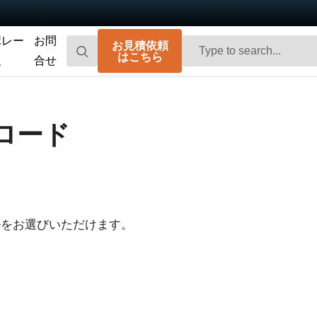
ポレー
お問
お見積依頼
はこちら
報
合せ
Go-X Series
Go Series
高性能、ハイコストパフォーマンス。次
コンパクトで高速。先進のセンサ技術を
ロード
世代のマシンビジョンシステム向け
搭載した汎用エリアスキャンカメラで
CMOSエリアスキャンカメラです。
す。
Spark Series
Fusion Series
高解像度、高フレームレート、高画質を
特殊用途向けに最適化された、マルチセ
実現する高性能エリアスキャンカメラで
ンサ搭載のマルチスペクトル型エリアス
す。
キャンカメラです。
ルをお選びいただけます。
Fusion Flex-Eye
Apex Series
2つまたは3つのセンサを備えたマルチス
従来のベイヤー式カメラを凌駕する優れ
ペクトルカメラ（可視光および近赤外
た色再現性を誇る3CMOSプリズム分光式
光）をカスタマイズいたします
カラーエリアスキャンカメラです。