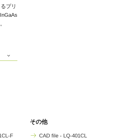
きるプリ
GaAs
。
その他
01CL-F
CAD file - LQ-401CL