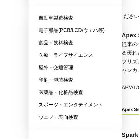
エリアスキャンカメラ
ドロップダウンからモデル名をお選びくださ
自動車製造検査
電子部品(PCB/LCD/ウェハ等)
Fusion Series
Apex 
食品・飲料検査
特殊用途向けに最適化された、マ
従来の
ルチセンサ搭載のマルチスペクト
る優れ
医療・ライフサイエンス
ル型エリアスキャンカメラです。
プリズ
屋外・交通管理
ャンカ
AD/FS/FSFEから始まる型番：
印刷・包装検査
AP/A
医薬品・化粧品検査
Fusion Series
スポーツ・エンタテイメント
Apex Se
ウェブ・表面検査
Go-X Series
Spark