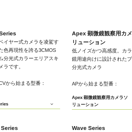
Apex 顕微鏡観察用カメラソリ
Sweep Series
高速スキャンレートと高画質を両立した
ューション
モノクロ／トライリニア式ラインスキャ
い
低ノイズかつ高感度。カラー顕微鏡用途
ンカメラです。
向けに設計されたプリズム分光式カメラ
Series
Apex 顕微鏡観察用カ
Sweep+ Series
Wave Series
ベイヤー式カメラを凌駕す
リューション
高い色再現性、高感度、マルチスペクト
短波長赤外線（SWIR）イメージング向け
ルオプションも備えたマルチセンサ・プ
単一センサーInGaAsラインスキャンカメ
た色再現性を誇る3CMOS
低ノイズかつ高感度。カラ
リズム分光式、RGB、RGB/NIR、
ラおよびエリアスキャンカメラ
RGB/SWIR ラインスキャンカメラです。
ム分光式カラーエリアスキ
鏡用途向けに設計されたプ
メラです。
分光式カメラ
シングルセンサ - カラー
シングルセンサ - モノクロ
CMOSイメージセンサを搭載したカラー
CMOSイメージセンサを搭載したモノク
単板プログレッシブエリアスキャンカメ
ロ単板プログレッシブエリアスキャンカ
T/CVから始まる型番：
APから始まる型番：
ラです。最新のソニー製Pregius CMOSセ
メラです。最新のソニー製Pregius CMOS
ンサを採用したモデルもあります。
センサを採用したモデルもあります。
Apex 顕微鏡観察用カメラソ
ries
リューション
シングルセンサ SWIR
シングルセンサ - UV
短波長赤外線イメージング向けのシング
近紫外線領域に感度を持つUV対応プログ
ル InGaAs センサエリアスキャンカメラで
レッシブエリアスキャンカメラです。特
す。可視光画像と SWIR 画像の同時取得
定の解像度、スピード、光学要件に適し
が可能です。
ています。
 Series
Wave Series