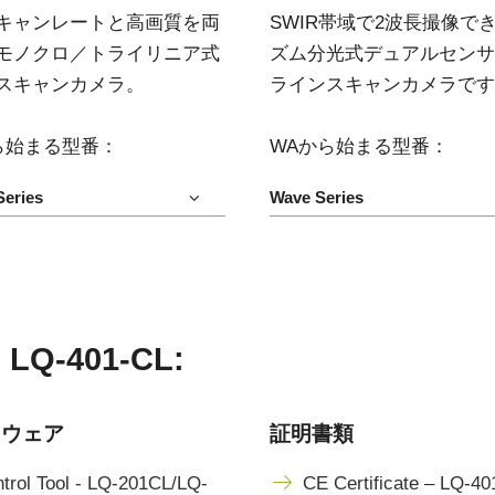
3センサ - RGB (プリズム分光
4センサ - RGB+NIR (プリズム
キャンレートと高画質を両
SWIR帯域で2波長撮像で
式)
分光式)
モノクロ／トライリニア式
ズム分光式デュアルセンサIn
最新のプリズム技術を搭載し、高性能か
可視と近赤外領域(NIR)を同時に捉え、
スキャンカメラ。
ラインスキャンカメラです
つ高コストパフォーマンスを実現した
R/G/Bカラー画像データと近赤外光画像の
3CMOS (R/G/B)カラーラインスキャンカ
4つを同時に撮像可能な4センサラインス
メラです。
キャンカメラです。
ら始まる型番：
WAから始まる型番：
4センサーR-G-B+SWIR（プリ
eries
Wave Series
ズム）
可視光域のR-G-B画像と短波長赤外光域
（SWIR）の画像データを同時に取得する
4センサラインスキャンカメラ(Sweep+シ
リーズ)
-401-CL:
トウェア
証明書類
trol Tool - LQ-201CL/LQ-
CE Certificate – LQ-4