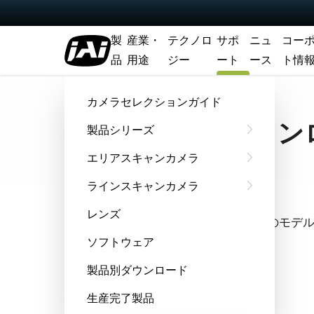
製
産業・
テクノロ
サポ
ニュ
コー
品
用途
ジー
ート
ース
ト情
ホーム
Support & Software
ソフトウェアダウンロード
カメラセレクションガイド
ソフトウェアダウン
製品シリーズ
エリアスキャンカメラ
ラインスキャンカメラ
クイック検索
レンズ
全機種からアルファベット順でお探しのモデ
ソフトウェア
機種選択
製品別ダウンロード
生産完了製品