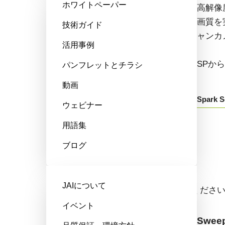
ホワイトペーパー
高性能、ハイコストパフォーマン
高解像
ス。次世代のマシンビジョンシス
画質を
技術ガイド
テム向けCMOSエリアスキャンカ
ャンカ
活用事例
メラです。
SPか
パンフレットとチラシ
GOXから始まる型番：
動画
Spark S
ウェビナー
Go-X Series
用語集
ブログ
ラインスキャンカメラ
JAIについて
ドロップダウンからモデル名をお選びくださ
イベント
Sweep+ Series
Sweep