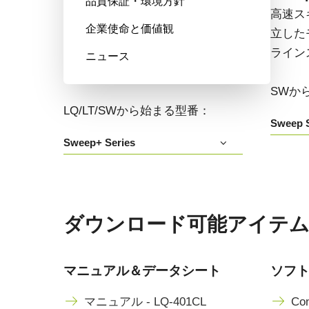
品質保証・環境方針
高い色再現性、高感度、マルチス
高速ス
企業使命と価値観
ペクトルオプションも備えたマル
立した
チセンサ・プリズム分光式カラー
ライン
ニュース
+NIRラインスキャンカメラです。
SWか
LQ/LT/SWから始まる型番：
Sweep S
Sweep+ Series
ダウンロード可能アイテム LQ
マニュアル＆データシート
ソフ
マニュアル - LQ-401CL
Con