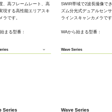
度、高フレームレート、高
SWIR帯域で2波長撮像で
デュアルセンサ - カラー＋NIR
3センサ - RGB (プリズム分光
実現する高性能エリアスキ
ズム分光式デュアルセンサIn
(プリズム分光式)
式)
メラです。
ラインスキャンカメラです
一軸の入射光を分光し、可視画像と近赤
従来のベイヤー式カメラを引き離す、優
外領域（NIR）の画像を同時に撮像できる
れた色再現性を誇る3CMOSプリズム分光
プリズム分光式マルチスペクトルカメラ
式カラーエリアスキャンカメラです。
です。
ら始まる型番：
WAから始まる型番：
シングルセンサ - モノクロ
トライリニア - カラー
高解像度と高速スキャンレートを両立し
優れたカラーラインスキャン性能を備
eries
Wave Series
たモノクロCMOSセンサラインスキャン
え、幅広い用途で利用可能なトライリニ
カメラです。 最大解像度8192ピクセル、
アカメラです。プリズム分光式ラインカ
最大200 kHzのラインレートを実現してい
メラの高度な色再現性までは必要としな
ます。
い用途に。
シングルセンサSWIR
デュアルセンサ - SWIR (プリズ
短波長赤外線イメージング向けのシング
ム分光式)
ル InGaAs センサラインスキャンカメラで
短波長赤外光領域（SWIR）に感度を持
す。16,384 階調のグレースケール画像
つ、デュアルセンサ搭載のプリズム分光
で、素材や水分量の違い、内部の欠陥を
い
式カメラです。SWIR波長域（900～1700
精密に検出します。
nm）でデュアルバンドの撮像が可能で
す。
 Series
Wave Series