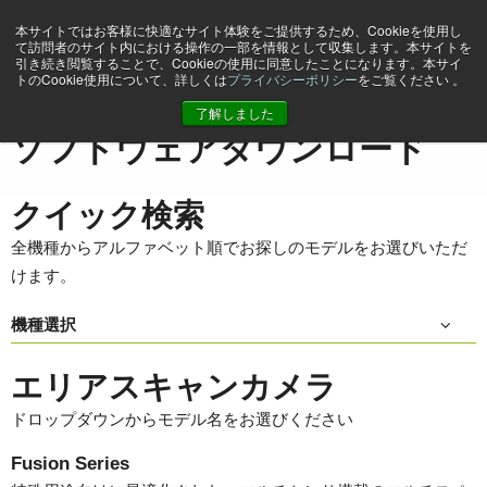
本サイトではお客様に快適なサイト体験をご提供するため、Cookieを使用し
て訪問者のサイト内における操作の一部を情報として収集します。本サイトを
引き続き閲覧することで、Cookieの使用に同意したことになります。本サイ
トのCookie使用について、詳しくは
プライバシーポリシー
をご覧ください 。
ホーム
Support & Software
ソフトウェアダウンロード
了解しました
ソフトウェアダウンロード
クイック検索
全機種からアルファベット順でお探しのモデルをお選びいただ
けます。
機種選択
エリアスキャンカメラ
ドロップダウンからモデル名をお選びください
Fusion Series