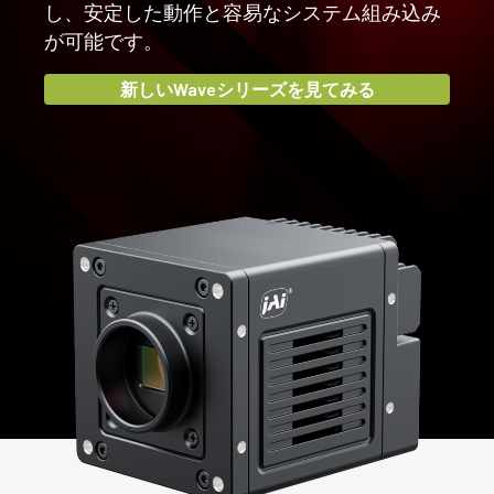
新しいWaveシリーズを見てみる
新しい Sweep 16k モデルをご覧ください
新しいSweep 4kモデルを見る
魅力的な価格!
し、安定した動作と容易なシステム組み込み
が可能です。
新しい Sweep 2k モデルをご覧ください
Apexシリーズでカラー画像データを思
より良い印刷検査システムは、細部が
新しいWaveシリーズを見てみる
いのままに。
すべて…
マシンビジョンアプリケーションで色が重要な場合に
JAIのSweep+ラインスキャンカメラは、印刷物やウェブ
は、JAIの3-CMOSプリズムRGBカメラが最適です。
の検査システムにおけるカラーと近赤外線の正確な検査
を可能にします。
Learn more and take control
Inspect with Sweep+