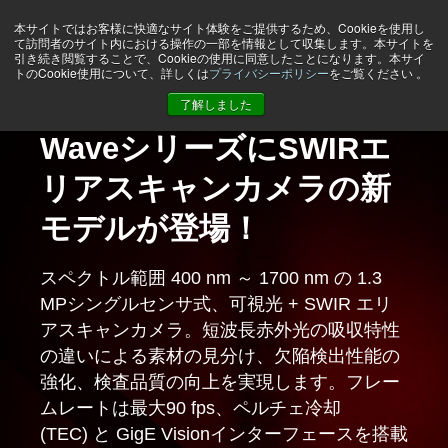
本サイトではお客様に快適なサイト体験をご提供するため、Cookieを使用し
て訪問者のサイト内における操作の一部を情報として収集します。本サイトを
引き続き閲覧することで、Cookieの使用に同意したことになります。本サイ
トのCookie使用について、詳しくは
プライバシーポリシー
をご覧ください 。
JAIトップページ
了解しました
WaveシリーズにSWIRエ
Wave シリーズSWIRライ
新開発 510万画素 3-
8Kトライリニア / モノク
CoaXPres v2.0は、スピ
5GigEおよびCoaXPress
4K・8Kプリズム式R-G-B
新しい2Kトライリニア・
新世代の16Kトライリニ
JAIは、最高の画質と信頼
JAIは、最高の画質と信頼
リアスキャンカメラの新
ンスキャンカメラの新た
CMOSプリズム分光式 エ
ロ、16Kモノクロの新モ
ードだけではありませ
インターフェースを備え
ラインスキャンカメラが
モノクロ ラインスキャン
ア・カラーラインスキャ
性・耐久性を兼ね備えた
性・耐久性を兼ね備えた
モデルが登場！
な波を感じてみよう！
リアスキャンカメラ
デルをSweepシリーズに
ん！
たバイリニアおよびモノ
CoaXPress 2.0インター
カメラ
ンカメラ-高速スキャンレ
高性能な産業用カメラを
高性能な産業用カメラを
追加！
クロ4Kラインスキャンカ
フェース対応で登場！
ート、高解像度、5µm x
提供しています。
提供しています。
スペクトル範囲 400 nm ～ 1700 nm の 1.3
1K ならびに 2K 解像度の新型 SWIR ラインス
食品、ディスプレイ、PCB、MLCC、医薬、
この新しいホワイトペーパーでは、ビジョン
画素サイズ が大きい、ラインレートが高い、
メラ
5µmの大きなピクセル
MPシングルセンサ式、可視光 + SWIR エリ
キャンカメラは、12.5 µmの大型画素、最大
半導体、印刷検査など、高度なマシンビジョ
システムアーキテクチャの予測可能性、デー
モノクロモデルに2ステップTDIを搭載した、
最高水準の色再現性、高帯域幅、低遅延で信
5GigE および CoaXPress インターフェイス
お問合せはこちら
お問合せはこちら
アスキャンカメラ。短波長赤外光の吸収特性
83%の量子効率、そして最大 14 ビットの映
ン分野で卓越した色再現性と信頼性を実現。
タ整合性、およびスループットをCoaXPress
コンパクトで高性能、かつコストパフォーマ
頼性の高いデータ伝送を必要とする、産業用
の選択肢を備え、
の違いによる素材の見分け、欠陥検出性能の
像出力により、対象物の微細な欠陥や素材の
v2.0がどのように向上させることができる
幅14.3mmセンサー、3.5 µm x 3.5 µmピクセ
バッテリー検査、フラットパネルディスプレ
ンスに優れたソリューション。
画像処理アプリケーション向け。
さらに詳しく
強化、検査品質の向上を実現します。フレー
差異、可視光では見えない特徴を高精度に検
か、洞察を得ることができます。
ル、Cマウントを搭載したコンパクトで組み
イ検査、プリント基板（PCB）検査、その他
さまざまな画像処理用途に柔軟に対応できま
ムレートは最大90 fps、ペルチェ冷却
出します。
込みやすいカメラモデル。
の高速連続ウェブ検査に最適
さらに詳しく
さらに詳しく
す。
ホワイトペーパーをダウンロードするには、
(TEC) と GigE Visionインターフェースを搭載
ここをクリックしてください！