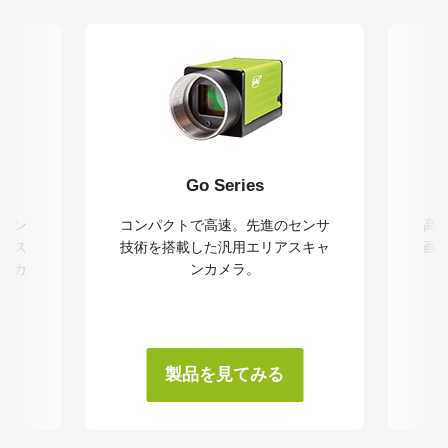
Go Series
マン
コンパクトで高速。先進のセンサ
高
シス
技術を搭載した汎用エリアスキャ
画
ャンカ
ンカメラ。
製品を見てみる