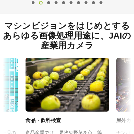
マシンビジョンをはじめとする
あらゆる画像処理用途に、JAIの
産業用カメラ
食品・飲料検査
屋外カ
、部品の
食品産業では、果物や野菜を色、等
ナンバ