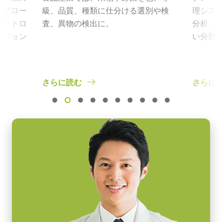
ープロー
級、品質、種類に仕分ける選別や検
理シス
レクトロ
査、異物の検出に。
分析、
ビジョン
い分野
意。
さらに読む
さらに