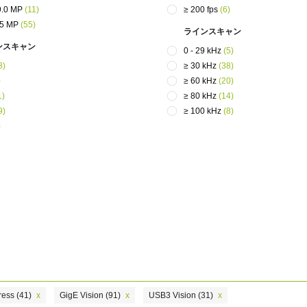
Apex 顕微鏡観察用カメラソリ
Sweep Series
 9.0 MP
(11)
≥ 200 fps
(6)
高速スキャンレートと高画質を両立した
ューション
45 MP
(55)
ラインスキャン
モノクロ／トライリニア式ラインスキャ
低ノイズかつ高感度。カラー顕微鏡用途
ンカメラです。
ンスキャン
向けに設計されたプリズム分光式カメラ
0 - 29 kHz
(5)
3)
≥ 30 kHz
(38)
)
≥ 60 kHz
(20)
Sweep+ Series
Wave Series
1)
≥ 80 kHz
(14)
高い色再現性、高感度、マルチスペクト
短波長赤外線（SWIR）イメージング向け
ルオプションも備えたマルチセンサ・プ
単一センサーInGaAsラインスキャンカメ
9)
≥ 100 kHz
(8)
リズム分光式、RGB、RGB/NIR、
ラおよびエリアスキャンカメラ
)
RGB/SWIR ラインスキャンカメラです。
シングルセンサ - カラー
シングルセンサ - モノクロ
CMOSイメージセンサを搭載したカラー
CMOSイメージセンサを搭載したモノク
単板プログレッシブエリアスキャンカメ
ロ単板プログレッシブエリアスキャンカ
ラです。最新のソニー製Pregius CMOSセ
メラです。最新のソニー製Pregius CMOS
ンサを採用したモデルもあります。
センサを採用したモデルもあります。
シングルセンサ SWIR
シングルセンサ - UV
短波長赤外線イメージング向けのシング
近紫外線領域に感度を持つUV対応プログ
ル InGaAs センサエリアスキャンカメラで
レッシブエリアスキャンカメラです。特
す。可視光画像と SWIR 画像の同時取得
定の解像度、スピード、光学要件に適し
が可能です。
ています。
ress
(41)
x
GigE Vision
(91)
x
USB3 Vision
(31)
x