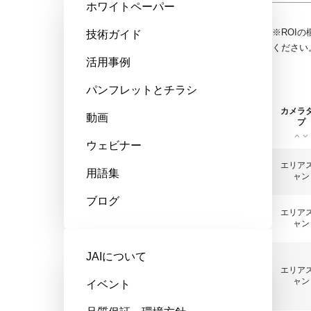
ホワイトペーパー
※ROI
技術ガイド
比較表をつくる
ください
活用事例
パンフレットとチラシ
比較したい
機種をクリ
カメラ
動画
ック
シリーズ名
型番
プ
ウェビナー
AP-1600T-
エリア
Apex Series
用語集
PGE
ャン
プレビュー
ブログ
AP-1600T-
エリア
Apex Series
PMCL
ャン
プレビュー
Apex Series
JAIについて
/ Apex 顕微
AP-1600T-
エリア
鏡観察用カ
USB
ャン
イベント
メラソリュ
プレビュー
ーション