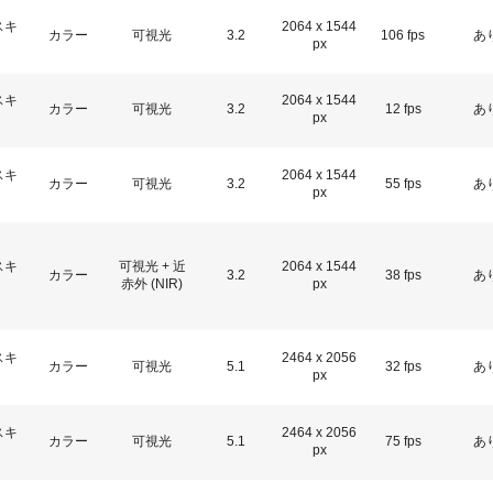
3センサ - RGB (プリズム分光
4センサ - RGB+NIR (プリズム
スキ
2064 x 1544
カラー
可視光
3.2
106 fps
あ
式)
分光式)
px
最新のプリズム技術を搭載し、高性能か
可視と近赤外領域(NIR)を同時に捉え、
つ高コストパフォーマンスを実現した
R/G/Bカラー画像データと近赤外光画像の
スキ
2064 x 1544
3CMOS (R/G/B)カラーラインスキャンカ
4つを同時に撮像可能な4センサラインス
カラー
可視光
3.2
12 fps
あ
px
メラです。
キャンカメラです。
4センサーR-G-B+SWIR（プリ
スキ
2064 x 1544
カラー
可視光
3.2
55 fps
あ
px
ズム）
可視光域のR-G-B画像と短波長赤外光域
（SWIR）の画像データを同時に取得する
4センサラインスキャンカメラ(Sweep+シ
スキ
可視光 + 近
2064 x 1544
リーズ)
カラー
3.2
38 fps
あ
赤外 (NIR)
px
スキ
2464 x 2056
カラー
可視光
5.1
32 fps
あ
px
スキ
2464 x 2056
カラー
可視光
5.1
75 fps
あ
px