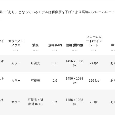
デュアルセンサ - カラー＋NIR
3センサ - RGB (プリズム分光
の欄に「あり」となっているモデルは解像度を下げてより高速のフレームレート
(プリズム分光式)
式)
。
一軸の入射光を分光し、可視画像と近赤
従来のベイヤー式カメラを引き離す、優
外領域（NIR）の画像を同時に撮像できる
れた色再現性を誇る3CMOSプリズム分光
プリズム分光式マルチスペクトルカメラ
式カラーエリアスキャンカメラです。
です。
フレームレ
タイ
カラー／モ
ート/ライン
シングルセンサ - モノクロ
トライリニア - カラー
ノクロ
波長
規格 (MP)
規格 (横x縦)
レート
RO
高解像度と高速スキャンレートを両立し
優れたカラーラインスキャン性能を備
たモノクロCMOSセンサラインスキャン
え、幅広い用途で利用可能なトライリニ
カメラです。 最大解像度8192ピクセル、
アカメラです。プリズム分光式ラインカ
スキ
1456 x 1088
最大200 kHzのラインレートを実現してい
メラの高度な色再現性までは必要としな
カラー
可視光
1.6
24 fps
あ
px
ます。
い用途に。
シングルセンサSWIR
デュアルセンサ - SWIR (プリズ
スキ
1456 x 1088
カラー
可視光
1.6
126 fps
あ
px
短波長赤外線イメージング向けのシング
ム分光式)
ル InGaAs センサラインスキャンカメラで
短波長赤外光領域（SWIR）に感度を持
す。16,384 階調のグレースケール画像
つ、デュアルセンサ搭載のプリズム分光
で、素材や水分量の違い、内部の欠陥を
式カメラです。SWIR波長域（900～1700
スキ
可視光 + 近
1456 x 1088
精密に検出します。
カラー
1.6
79 fps
あ
nm）でデュアルバンドの撮像が可能で
赤外 (NIR)
px
す。