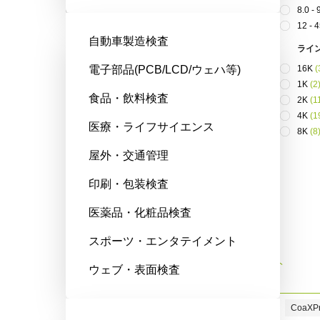
3センサ - R/G/B (プリズム)
(13)
8.0 -
Single sensor polarized - monochrome
(2)
12 - 
自動車製造検査
単板 - UV
(1)
ライ
単板 - カラー
(60)
電子部品(PCB/LCD/ウェハ等)
16K
(
単板 - モノクロ
(66)
1K
(2
ラインスキャン
食品・飲料検査
2K
(1
2センサ SWIR (プリズム)
(1)
4K
(1
医療・ライフサイエンス
3センサ - R/G/B (プリズム)
(10)
8K
(8
4-sensor R/G/B/SWIR (Prism)
(1)
屋外・交通管理
4センサ R/G/B/NIR (プリズム)
(7)
Bilinear, Color
(3)
印刷・包装検査
トライリニア - カラー
(8)
単板ラインセンサ - モノクロ
(11)
医薬品・化粧品検査
スポーツ・エンタテイメント
さらに条件を絞る
条件をリセット
ウェブ・表面検査
194
検索結果
条件:
Camera Link
(31)
x
CoaXP