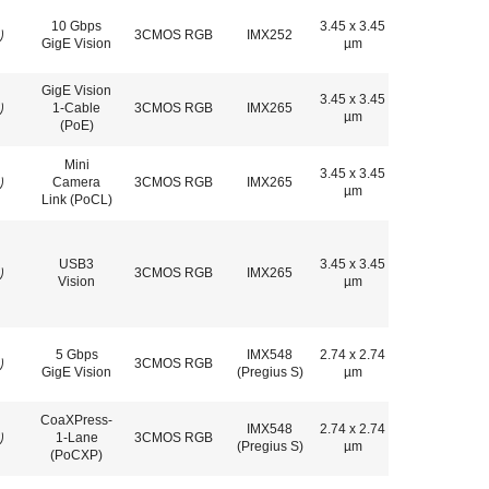
10 Gbps
3.45 x 3.45
り
3CMOS RGB
IMX252
GigE Vision
µm
GigE Vision
3.45 x 3.45
り
1-Cable
3CMOS RGB
IMX265
µm
(PoE)
Mini
3.45 x 3.45
り
Camera
3CMOS RGB
IMX265
µm
Link (PoCL)
USB3
3.45 x 3.45
り
3CMOS RGB
IMX265
Vision
µm
5 Gbps
IMX548
2.74 x 2.74
り
3CMOS RGB
GigE Vision
(Pregius S)
µm
CoaXPress-
IMX548
2.74 x 2.74
り
1-Lane
3CMOS RGB
(Pregius S)
µm
(PoCXP)