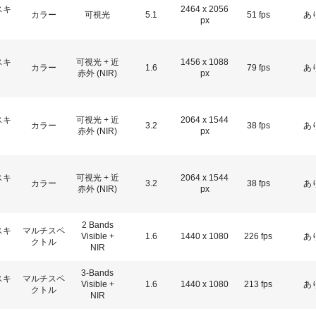
スキ
2464 x 2056
カラー
可視光
5.1
51 fps
あ
px
スキ
可視光 + 近
1456 x 1088
カラー
1.6
79 fps
あ
赤外 (NIR)
px
スキ
可視光 + 近
2064 x 1544
カラー
3.2
38 fps
あ
赤外 (NIR)
px
スキ
可視光 + 近
2064 x 1544
カラー
3.2
38 fps
あ
赤外 (NIR)
px
2 Bands
スキ
マルチスペ
Visible +
1.6
1440 x 1080
226 fps
あ
クトル
NIR
3-Bands
スキ
マルチスペ
Visible +
1.6
1440 x 1080
213 fps
あ
クトル
NIR