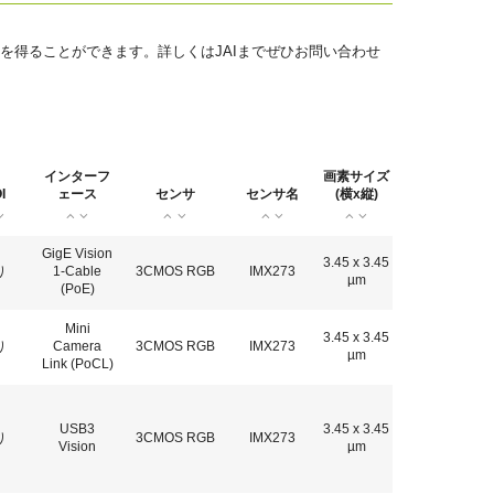
を得ることができます。詳しくはJAIまでぜひお問い合わせ
インターフ
画素サイズ
I
ェース
センサ
センサ名
(横x縦)
GigE Vision
3.45 x 3.45
り
1-Cable
3CMOS RGB
IMX273
µm
(PoE)
Mini
3.45 x 3.45
り
Camera
3CMOS RGB
IMX273
µm
Link (PoCL)
USB3
3.45 x 3.45
り
3CMOS RGB
IMX273
Vision
µm