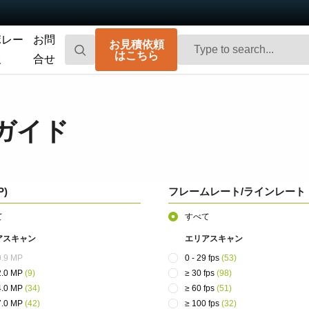
ポレー
お問
お見積依頼
はこちら
報
合せ
Go-X Series
Go Series
高性能、ハイコストパフォーマンス。次
コンパクトで高速。先進のセンサ技術を
ガイド
世代のマシンビジョンシステム向け
搭載した汎用エリアスキャンカメラで
CMOSエリアスキャンカメラです。
す。
Spark Series
Fusion Series
高解像度、高フレームレート、高画質を
特殊用途向けに最適化された、マルチセ
P)
フレームレート/ラインレート
実現する高性能エリアスキャンカメラで
ンサ搭載のマルチスペクトル型エリアス
す。
キャンカメラです。
て
すべて
アスキャン
エリアスキャン
Fusion Flex-Eye
Apex Series
 0.9 MP
0 - 29 fps
(53)
2つまたは3つのセンサを備えたマルチス
従来のベイヤー式カメラを凌駕する優れ
ペクトルカメラ（可視光および近赤外
た色再現性を誇る3CMOSプリズム分光式
 2.0 MP
(9)
≥ 30 fps
(98)
光）をカスタマイズいたします
カラーエリアスキャンカメラです。
 4.0 MP
(34)
≥ 60 fps
(51)
 7.0 MP
(42)
≥ 100 fps
(32)