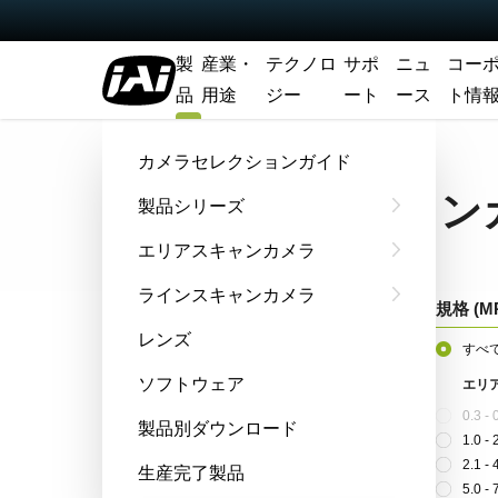
製
産業・
テクノロ
サポ
ニュ
コー
品
用途
ジー
ート
ース
ト情
ホーム
Products
カメラセレクションガイド
カメラセレクションガイド
カメラセレクション
製品シリーズ
エリアスキャンカメラ
ラインスキャンカメラ
センサ数／波長
規格 (M
レンズ
すべて
すべ
ソフトウェア
エリアスキャン
エリ
2センサ カラー + NIR (プリズム)
(4)
0.3 -
製品別ダウンロード
3-Sensor Color + NIR (Prism)
(2)
1.0 -
3-sensor NIR/NIR/Color (Prism)
(1)
2.1 -
生産完了製品
3-sensor NIR/NIR/Mono (Prism)
(1)
5.0 -