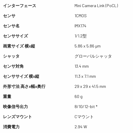
インターフェース
Mini Camera Link (PoCL)
センサ
1CMOS
センサ名
IMX174
センササイズ
1/1.2型
画素サイズ 横x縦
5.86 x 5.86 µm
シャッタ
グローバルシャッタ
センサ対角
13.4 mm
センササイズ 横x縦
11.3 x 7.1 mm
外形寸法 高さx幅x奥行
29 x 29 x 41.5 mm
重量
60 g
映像信号出力
8/10/12-bit *
レンズマウント
Cマウント
消費電力
2.94 W