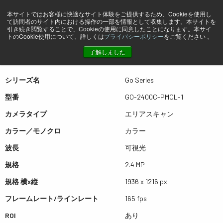
本サイトではお客様に快適なサイト体験をご提供するため、Cookieを使用し
て訪問者のサイト内における操作の一部を情報として収集します。本サイトを
プレビュー GO-2400C-PMCL-1
引き続き閲覧することで、Cookieの使用に同意したことになります。本サイ
トのCookie使用について、詳しくは
プライバシーポリシー
をご覧ください 。
了解しました
表は左右にスワイプできます
シリーズ名
Go Series
型番
GO-2400C-PMCL-1
カメラタイプ
エリアスキャン
カラー／モノクロ
カラー
波長
可視光
規格
2.4 MP
規格 横x縦
1936 x 1216 px
フレームレート/ラインレート
165 fps
ROI
あり