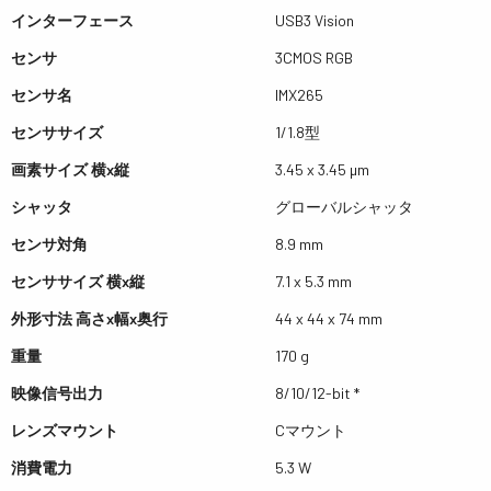
インターフェース
USB3 Vision
センサ
3CMOS RGB
センサ名
IMX265
センササイズ
1/1.8型
画素サイズ 横x縦
3.45 x 3.45 µm
シャッタ
グローバルシャッタ
センサ対角
8.9 mm
センササイズ 横x縦
7.1 x 5.3 mm
外形寸法 高さx幅x奥行
44 x 44 x 74 mm
重量
170 g
映像信号出力
8/10/12-bit *
レンズマウント
Cマウント
消費電力
5.3 W