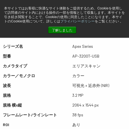
本サイトではお客様に快適なサイト体験をご提供するため、Cookieを使用し
て訪問者のサイト内における操作の一部を情報として収集します。本サイトを
プレビュー AP-3200T-USB
引き続き閲覧することで、Cookieの使用に同意したことになります。本サイ
トのCookie使用について、詳しくは
プライバシーポリシー
をご覧ください 。
了解しました
表は左右にスワイプできます
シリーズ名
Apex Series
型番
AP-3200T-USB
カメラタイプ
エリアスキャン
カラー／モノクロ
カラー
波長
可視光 + 近赤外 (NIR)
規格
3.2 MP
規格 横x縦
2064 x 1544 px
フレームレート/ラインレート
38 fps
ROI
あり