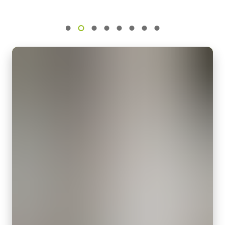
動作温度：-10～+50℃
センサ名
eBUS Player ユーザーガイド
IMX265
動作湿度：20％～85％（但し結露なきこと）
外形寸法：43(W) ｘ 30(H) ｘ 112（D)mm （突起部除く）
センササイズ
AP-3200T/1600Tシリーズ フライヤー
質量：285g/277g ケーブル長：2.0m
1/1.8型
出力コネクタB / F（型番）
画素サイズ 横x縦
カメラセレクションガイド（総合カタログ）
B ( VA-055 B )：12pin仕様
3.45 x 3.45 µm
F ( VA-055 F )：6pin仕様
シャッタ
グローバルシャッタ
MP-44 三脚マウント
センサ対角
8.9 mm
三脚マウント プレート
センササイズ 横x縦
MP-44はAP-1600T/AP-3200Tシリーズに対応しています。
7.1 x 5.3 mm
固定用 M3スクリューネジ付属
外形寸法 高さx幅x奥行
44 x 44 x 74 mm
USB-3 Visionケーブル
重量