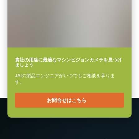
170 g
USB-3Visionケーブル (Power over USB対応)
映像信号出力
(LKK-U3-AM-Micro B-S-DM)
8/10/12-bit *
ケーブル長：3m
レンズマウント
Cマウント
メモ：本製品はカメラと同時注文の場合のみご購入いただけま
消費電力
す。単品でのご注文はできません。
5.3 W
貴社の用途に最適なマシンビジョンカメラを見つけ
ましょう
動作温度 (周辺温度)
Download datasheet
-5°C ～ +45°C
JAIの製品エンジニアがいつでもご相談を承りま
す。
お問合せはこちら