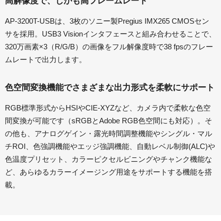
高解像度で、しかも高フレームレート
AP-3200T-USBは、3枚のソニー製Pregius IMX265 CMOSセン
サを採用。USB3 Visionインタフェースと組み合わせることで、
320万画素×3（R/G/B）の画像をフル解像度時で38 fpsのフレー
ムレートで出力します。
色空間変換機能でさまざまな出力形式を柔軟にサポート
RGB標準形式からHSIやCIE-XYZなど、カメラ内で柔軟な色空
間変換が可能です（sRGBとAdobe RGB色空間にも対応）。そ
の他も、アナログゲイン・露光時間調整機能やシングル・マル
チROI、色強調機能やエッジ強調機能、自動レベル制御(ALC)や
色温度プリセット、カラーピクセルビニングやチャンク機能な
ど、あらゆるカラーイメージング用途をサポートする機能を搭
載。