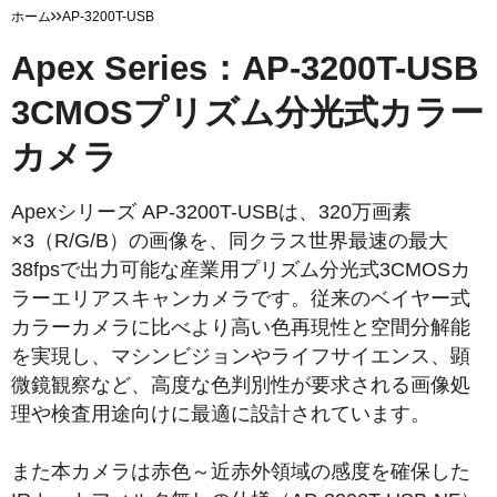
ホーム
AP-3200T-USB
Apex Series：AP-3200T-USB
3CMOSプリズム分光式カラー
カメラ
Apexシリーズ AP-3200T-USBは、320万画素
×3（R/G/B）の画像を、同クラス世界最速の最大
38fpsで出力可能な産業用プリズム分光式3CMOSカ
ラーエリアスキャンカメラです。従来のベイヤー式
カラーカメラに比べより高い色再現性と空間分解能
を実現し、マシンビジョンやライフサイエンス、顕
微鏡観察など、高度な色判別性が要求される画像処
理や検査用途向けに最適に設計されています。
また本カメラは赤色～近赤外領域の感度を確保した