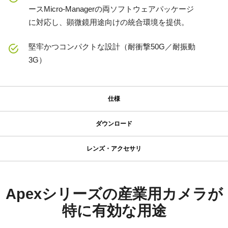
ースMicro-Managerの両ソフトウェアパッケージ
に対応し、顕微鏡用途向けの統合環境を提供。
堅牢かつコンパクトな設計（耐衝撃50G／耐振動
3G）
仕様
仕様
ダウンロード
ダウンロード
シリーズ名
レンズ・アクセサリ
Apex Series
プリズム専用設計レンズシリーズ
マニュアル＆データシート
型番
AP-3200T-USB
マニュアル - AP-3200T-USB
Apexシリーズの産業用カメラが
JAIのプリズム専用設計レンズは、マルチ波長カメラ特有の異なる
カメラタイプ
光路や焦点特性を補正する特別な設計を採用しており、プリズム
特に有効な用途
データシート - AP-3200T-USB
エリアスキャン
技術の利点を最大限に引き出します。