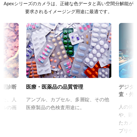
カラー／モノクロ
これにより、プリズムベースカメラから期待される鮮明で高品質
Apexシリーズのカメラは、正確な色データと高い空間分解能が
ソフトウェア
カラー
な画像を確実に提供します。
要求されるイメージング用途に最適です。
eBUS SDK for JAI (32 bit)
波長
特定のカメラモデルに対応するレンズについては、
レンズカタロ
可視光 + 近赤外 (NIR)
eBUS SDK for JAI (64 bit)
グ
をダウンロードしてご覧ください。
規格
3.2 MP
証明書類
JAIカメラ専用 ACアダプタ VA-
規格 横x縦
CE Certificate – AP-3200T-USB
2064 x 1544 px
055シリーズ
フレームレート/ラインレート
FCC Certificate - AP-3200T-USB
JAIカメラ専用 ACアダプタ VA-055シリーズ
38 fps
病理診断
医療・医薬品の品質管理
デジタ
*出力コネクタの形状によって型番が変わります。
ROI
RoHS Declaration - AP-3200T-USB
査・外
ご注文の際にはBもしくはFをご指定ください。
あり
した、人
アンプル、カプセル、多層錠、その他
その他
人の体
プルの画
医療製品の色検査用途に。
インターフェース
定格出力電圧：DC+12V
や、顕
USB3 Vision
定格出力電流：3A
CAD file - AP-3200/1600T-USB
たカメ
センサ
入力電源電圧：AC100V-240V (1次側ケーブルは100V専用)
プリケ
3CMOS RGB
Frame Rate Calculator - AP-3200T-USB
電源周波数： 50/60Hz