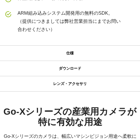
ARM組み込みシステム開発用の無料のSDK。
（提供につきましては弊社営業担当にまでお問い
合わせください）
仕様
仕様
ダウンロード
ダウンロード
シリーズ名
レンズ・アクセサリ
Go-X Series
コンパクト C マウントレンズ
マニュアル＆データシート
型番
GOX-2402M-USB
データシート - GOX-2402-USB
Go-Xシリーズの産業用カメラが
JAI のコンパクト C マウントレンズは、JAI のマシンビジョンカメ
カメラタイプ
ラに搭載された最先端センサと組み合わせることで、優れた性能
特に有効な用途
マニュアル - GOX-2402-USB
エリアスキャン
とコストパフォーマンスを両立するよう設計されています。
カラー／モノクロ
ラインアップは、センサフォーマットに応じて 4mm から
Go-Xシリーズのカメラは、幅広いマシンビジョン用途へ柔軟に
ソフトウェア