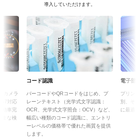
モノクロ
75mm までの固定焦点レンズを取り揃えています。
導入していただけます。
C マウントを採用し、フォーカスとアイリスにはロックネジを備
eBUS SDK for JAI (32 bit)
波長
えており、工場環境における信頼性の高い運用を可能にします。
可視光 + 近赤外 (NIR)
eBUS SDK for JAI (64 bit)
規格
特定のカメラモデルに対応するレンズについては、
レンズカタロ
2.3 MP
証明書類
グ
をダウンロードしてご覧ください。
規格 横x縦
RoHS Declaration - GOX-2402M-USB
1920 x 1200 px
JAIカメラ専用 ACアダプタ VA-
フレームレート/ラインレート
CE Certificate - GOX-2402M-USB
055シリーズ
162 fps
コード認識
電子部
ROI
その他
JAIカメラ専用 ACアダプタ VA-055シリーズ
あり
ズのカメラ
バーコードやQRコードをはじめ、プ
プリン
*出力コネクタの形状によって型番が変わります。
Brochure - Go-X Series
67対応
レーンテキスト（光学式文字認識：
別、そ
インターフェース
ご注文の際にはBもしくはFをご指定ください。
自動車完
OCR、光学式文字照合：OCV）など、
に最適
USB3 Vision (PoUSB)
Frame Rate Calculator - GOX-2402-USB
ざまな検
幅広い種類のコード認識に、エントリ
センサ
定格出力電圧：DC+12V
ーレベルの価格帯で優れた画質を提供
1CMOS
eBUS Player ユーザーガイド
定格出力電流：3A
します。
入力電源電圧：AC100V-240V (1次側ケーブルは100V専用)
センサ名