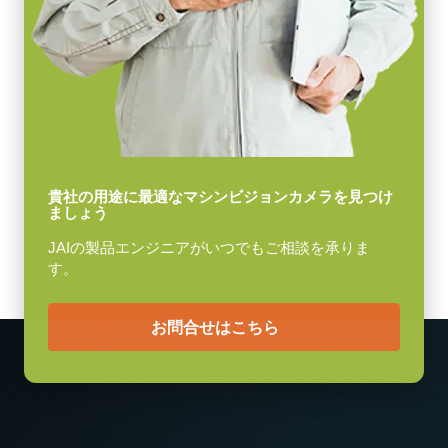
USB-3 Visionケーブル
映像信号出力
8/10/12-bit *
USB-3Visionケーブル (Power over USB対応)
レンズマウント
(LKK-U3-AM-Micro B-S-DM)
Cマウント
消費電力
ケーブル長：3m
4.3 W
メモ：本製品はカメラと同時注文の場合のみご購入いただけま
動作温度 (周辺温度)
貴社の用途に最適なマシンビジョンカメラを見つけ
ましょう
-5°C ～ +45°C
す。単品でのご注文はできません。
JAIの製品エンジニアがいつでもご相談を承りま
Download datasheet
す。
お問合せはこちら