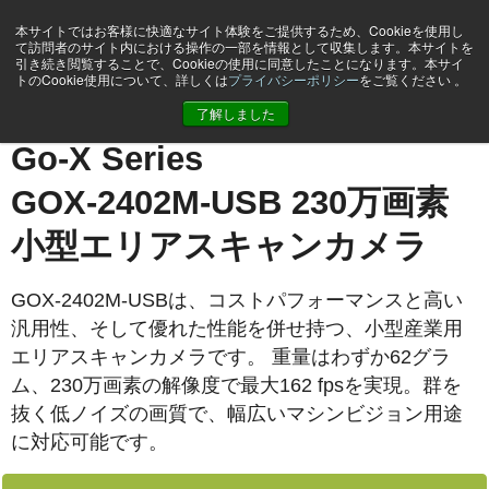
本サイトではお客様に快適なサイト体験をご提供するため、Cookieを使用し
て訪問者のサイト内における操作の一部を情報として収集します。本サイトを
引き続き閲覧することで、Cookieの使用に同意したことになります。本サイ
トのCookie使用について、詳しくは
プライバシーポリシー
をご覧ください 。
ホーム
GOX-2402M-USB
了解しました
Go-X Series
GOX-2402M-USB 230万画素
小型エリアスキャンカメラ
GOX-2402M-USBは、コストパフォーマンスと高い
汎用性、そして優れた性能を併せ持つ、小型産業用
エリアスキャンカメラです。 重量はわずか62グラ
ム、230万画素の解像度で最大162 fpsを実現。群を
抜く低ノイズの画質で、幅広いマシンビジョン用途
に対応可能です。