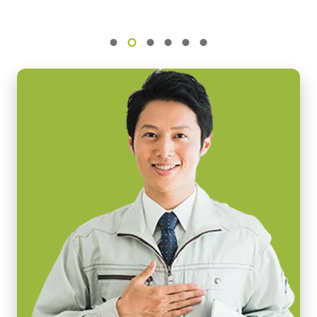
CAD file - GOX-USB Series
IMX392
電源周波数： 50/60Hz
動作温度：-10～+50℃
センササイズ
動作湿度：20％～85％（但し結露なきこと）
1/2.3 inch
外形寸法：43(W) ｘ 30(H) ｘ 112（D)mm （突起部除く）
画素サイズ 横x縦
質量：285g/277g ケーブル長：2.0m
3.45 x 3.45 µm
出力コネクタB / F（型番）
シャッタ
B ( VA-055 B )：12pin仕様
グローバルシャッタ
F ( VA-055 F )：6pin仕様
センサ対角
7.8 mm
MP-43 三脚マウント
センササイズ 横x縦
6.6 x 4.1 mm
三脚マウント プレート MP-43はGoシリーズに対応しています。
外形寸法 高さx幅x奥行
固定用 M3スクリューネジ付属
29 x 29 x 41.5 mm
Download 2D CAD drawing
.
重量
65 g