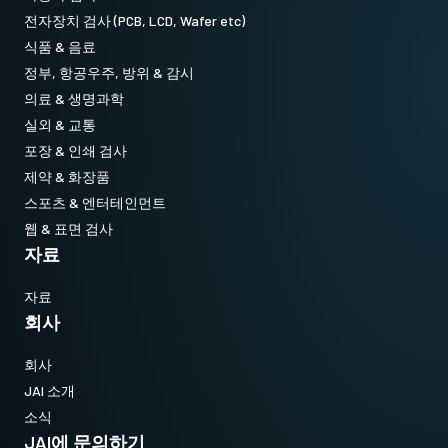
전자장치 검사 (PCB, LCD, Wafer etc)
식품 & 음료
정부, 항공우주, 방위 & 감시
의료 & 생명과학
실외 & 교통
포장 & 인쇄 검사
제약 & 화장품
스포츠 & 엔터테인먼트
웹 & 표면 검사
자료
자료
회사
회사
JAI 소개
소식
JAI에 문의하기