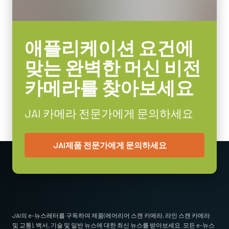
포함됩니다. C-마운트와 초점 및 조리개 설정용 잠금 나사가 장착
되어 일반적인 공장 환경에서도 안정적인 작동을 보장합니다.
소비전력
4.3 Watt
특정 카메라 모델에 사용 가능한 렌즈에 대한 자세한
내용은 렌즈
애플리케이션 요건에
사용온도(대기온도)
브로셔를 다운로드하십시오.
-5°C to +45°C
맞는 완벽한 머신 비전
카메라를 찾아보세요
MP-43 Tripod Mounting Plate
Tripod adapter features mounting holes to fit spacing on Go Series
JAI 카메라 전문가에게 문의하세요
and Go-X Series housings. (Note: on Go-X Series models with
Pregius S sensors, mount attaches to top of camera requiring use
JAI제품 전문가에게 문의하세요
of vertical image flip function. See product pages for alternative
tripod adapter recommendation.)
Standard 1/4-20 attachment to tripods. Includes M3 screws (Depth
5). Only use the supplied screws or other screws having the proper
length. Using longer screws can damage internal circuit boards.
JAI의 e-뉴스레터를 구독하여 제품(에어리어 스캔 카메라, 라인 스캔 카메라
및 교통), 백서, 기술 및 일반 뉴스에 대한 최신 뉴스를 받아보세요. 모든 e-뉴스