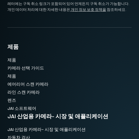
* 12비트 출력에서 사용할 수 없는 일부 비디오 처리 기능
Download 2D CAD drawing
.
레터에는 구독 취소 링크가 포함되어 있어 언제든지 구독 취소가 가능합니다.
개인 데이터 처리에 대한 자세한 내용은
개인 정보 보호 정책을
참조하세요.
USB-3 데이터 케이블
USB-3 데이터 케이블 (USB 전원 공급 기능 포함).
제품
(LKK-U3-AM-Micro B-S-DM)
제품
케이블 길이 3미터
카메라 선택 가이드
제품
참고: 본 제품은 카메라와 함께 주문해야만 합니다(단독 주문 불
에어리어 스캔 카메라
가).
라인 스캔 카메라
데이터시트 다운로드
렌즈
JAI 소프트웨어
JAI 산업용 카메라- 시장 및 애플리케이션
JAI 산업용 카메라- 시장 및 애플리케이션
자동차 검사