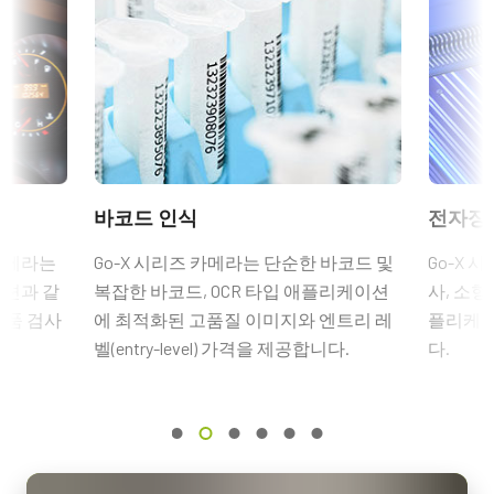
해상도
가).
2.3 MP
Compliance documents
데이터시트 다운로드
해상도 WxH
RoHS Declaration - GOX-2402M-USB
1920 x 1200 px
6핀 커넥터 케이블이 장착된 전원
프레임 속도 / 라인 속도
CE Certificate - GOX-2402M-USB
공급 장치
162 fps
ROI
Other documents
6핀 암 커넥터 케이블이 장착된 전원 공급 장치 - 전원 코드 미포
바코드 인식
전자장
예
Brochure - Go-X Series
함.
인터페이스
 카메라는
Go-X 시리즈 카메라는 단순한 바코드 및
Go-X 
USB3 Vision (PoUSB)
(LKK-PSU-6PF-1.25)
옵션과 같
복잡한 바코드, OCR 타입 애플리케이션
사, 소형
Frame Rate Calculator - GOX-2402-USB
부품 검사
에 최적화된 고품질 이미지와 엔트리 레
플리케이
센서
히로세 호환 커넥터, 케이블 길이 1.25미터.
1XCMOS
벨(entry-level) 가격을 제공합니다.
다.
eBUS Player User Guide - (Latest Version)
참고: 본 전원 공급 장치는 카메라와 함께 주문해야만 합니다(단
센서명
CAD file - GOX-USB Series
독 주문 불가).
IMX392
광학 포맷
카메라 주문 시 전원 공급 장치를 포함할 계획이라면, 반드시 적합
1/2.3 inch
한 전원 코드도 함께 주문하십시오.