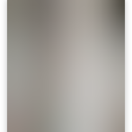
셀 사이즈 WxH
전원 코드 옵션 (별도 판매):
3.45 x 3.45 µm
셔터 타입
미국/일본용 전원 – 1.2미터
Global shutter
중국용 전원 – 1.2미터
유럽용 전원 – 1.5미터
센서 대각선
7.8 mm
지역별 전원 콘센트에 맞는 코드를 선택하십시오.
엑티브 센서 크기 WxH
데이터시트 다운로드
6.6 x 4.1 mm
카메라 크기 HxWxL
29 x 29 x 41.5 mm
컴팩트 C-마운트 렌즈
무게
JAI의 컴팩트 C-마운트 렌즈는 JAI 머신 비전 카메라에 탑재된 최
65 g
첨단 센서와 결합할 때 탁월한 성능과 가격 대비 효율성을 제공합
비디오 아웃
니다.
8/10/12-bit *
렌즈 마운트
센서 포맷에 따라 4mm부터 75mm까지의 고정 초점 거리 제품이
C-mount