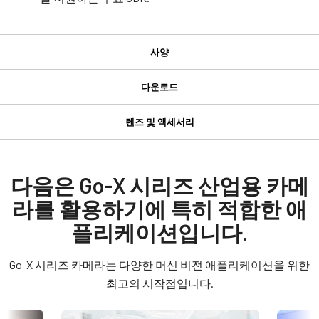
사양
사양
다운로드
다운로드
제품
렌즈 및 액세서리
Go-X 시리즈
GPIO 및 전원 6핀 입출력 암 커넥터
Manual & datasheet
모델
GOX-2402M-USB
Datasheet - GOX-2402-USB
다음은 Go-X 시리즈 산업용 카메
GPIO 및 전원 6핀 입출력 암 커넥터 및 플라잉 리드 케이블.
타입
라를 활용하기에 특히 적합한 애
Manual - GOX-2402-USB
Area Scan
(LKK-IO-6PF-DM)
플리케이션입니다.
컬러 / 모노
히로세(Hirose) 호환 커넥터
Software
Mono
Go-X 시리즈 카메라는 다양한 머신 비전 애플리케이션을 위한
길이: 0.5미터, 3미터 또는 5미터
eBUS SDK for JAI (32 bit)
라이트 스펙트럼
최고의 시작점입니다.
Visible + NIR
참고: 본 품목은 카메라와 함께 주문해야만 합니다(단독 주문 불
eBUS SDK for JAI (64 bit)