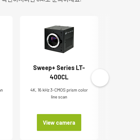
Sweep+ Series LT-
Apex 
400CL
3
an
4K, 16 kHz 3-CMOS prism color
3.2 MP 3-CM
line scan
View camera
Vie