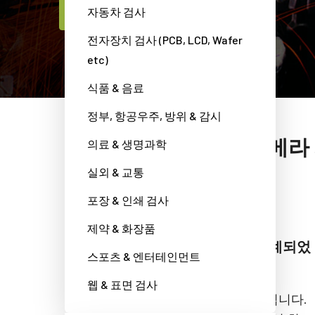
자동차 검사
JAI제품 전문가에게 문의하세요
전자장치 검사 (PCB, LCD, Wafer
etc)
식품 & 음료
정부, 항공우주, 방위 & 감시
JAI 카메
의료 & 생명과학
실외 & 교통
포장 & 인쇄 검사
제약 & 화장품
JAI 카메라는 산업 환경을 위해 설계되었
스포츠 & 엔터테인먼트
습니다.
웹 & 표면 검사
자동차는 혹독한 산업 환경에서 제조됩니다.