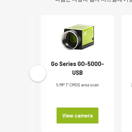
ies AP-
Go Series GO-5000-
0T
USB
GB prism area
5 MP 1" CMOS area scan
n
amera
View camera