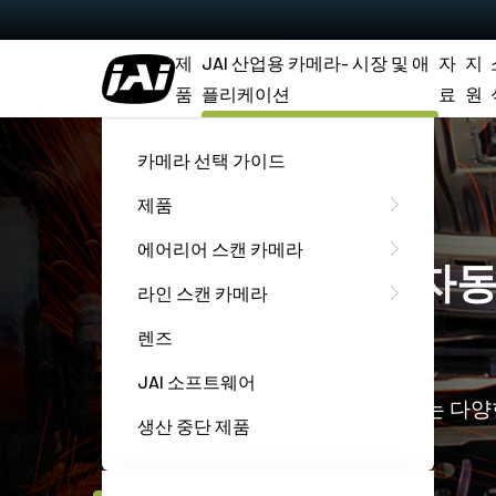
제
JAI 산업용 카메라- 시장 및 애
자
지
품
플리케이션
료
원
홈
시장 & 애플리케이션
자동차 검사
카메라 선택 가이드
제품
에어리어 스캔 카메라
빠르고 안정적인 자동
라인 스캔 카메라
위한 JAI 카메라
렌즈
JAI 소프트웨어
우수한 품질을 자랑하는 JAI 카메라는 다
생산 중단 제품
미지를 제공합니다.