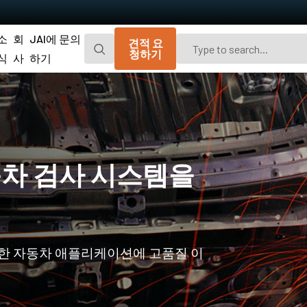
소
회
JAI에 문의
견적 요
청하기
식
사
하기
Go-X 시리즈
Go 시리즈
광경로 먼지 차단을 위한 추가 방진 기능이
편광 및 UV 고감도 모델이 포함된 JAI의 오
탑재된 매력적인 가격의 가볍고 컴팩트한
리지널 소형 CMOS 에어리어 스캔 카메라.
CMOS 에어리어 스캔 카메라.
차 검사 시스템을
Spark 시리즈
Fusion 시리즈
고해상도, 높은 프레임 속도 및 뛰어난 이미
가시광선 영역 및 NIR 영역에서 여러 스펙트
지 품질을 제공하는 고급 에어리어 스캔 카
럼 대역을 동시에 캡처하기 위한 멀티 센서
메라.
에어리어 스캔 카메라
Fusion Flex-Eye
Apex 시리즈
양한 자동차 애플리케이션에 고품질 이
2개 또는 3개의 센서가 탑재된 맞춤형 멀티
기존 Bayer 카메라보다 뛰어난 색 재현성 및
스펙트럼 카메라(가시광선 및 근적외선).
공간 정밀도를 제공하는 3-CMOS 및 3-CCD
프리즘 기반 RGB 에어리어 스캔 카메라.