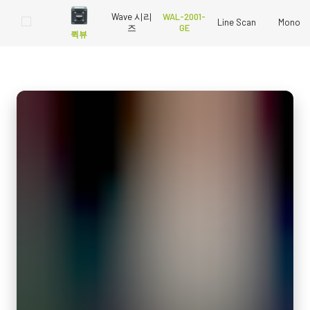
Wave 시리
WAL-2001-
Line Scan
Mono
즈
GE
퀵뷰