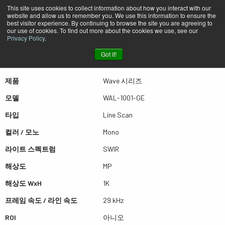
This site uses cookies to collect information about how you interact with our
website and allow us to remember you. We use this information to ensure the
best visitor experience. By continuing to browse the site you are agreeing to
퀵뷰 WAL-1001-GE
our use of cookies. To find out more about the cookies we use, see our
Privacy Policy
.
Got it!
더많은 결과를 보시려면 스크롤하세요
제품
Wave 시리즈
모델
WAL-1001-GE
타입
Line Scan
컬러 / 모노
Mono
라이트 스펙트럼
SWIR
해상도
MP
해상도 WxH
1K
프레임 속도 / 라인 속도
29 kHz
ROI
아니오