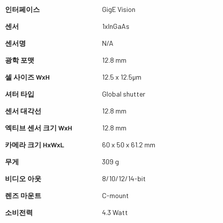
인터페이스
GigE Vision
센서
1xInGaAs
센서명
N/A
광학 포맷
12.8 mm
셀 사이즈 WxH
12.5 x 12.5µm
셔터 타입
Global shutter
센서 대각선
12.8 mm
엑티브 센서 크기 WxH
12.8 mm
카메라 크기 HxWxL
60 x 50 x 61.2 mm
무게
309 g
비디오 아웃
8/10/12/14-bit
렌즈 마운트
C-mount
소비전력
4.3 Watt