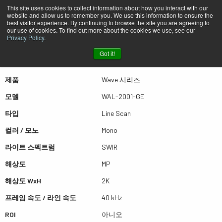
This site uses cookies to collect information about how you interact with our
website and allow us to remember you. We use this information to ensure the
best visitor experience. By continuing to browse the site you are agreeing to
퀵뷰 WAL-2001-GE
our use of cookies. To find out more about the cookies we use, see our
Privacy Policy
.
Got it!
더많은 결과를 보시려면 스크롤하세요
제품
Wave 시리즈
모델
WAL-2001-GE
타입
Line Scan
컬러 / 모노
Mono
라이트 스펙트럼
SWIR
해상도
MP
해상도 WxH
2K
프레임 속도 / 라인 속도
40 kHz
ROI
아니오