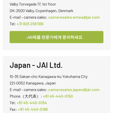
Valby Torvegade 17, 1st floor
DK-2500 Valby, Copenhagen, Denmark
E-mail - camera sales:
camerasales.emea@jai.com
Tel:
+31 625 258 556
JAI제품 전문가에게 문의하세요
Japan - JAI Ltd.
10-35 Sakae-cho Kanagawa-ku Yokohama City
221-0052 Kanagawa, Japan
E-mail - camera sales:
camerasales.japan@jai.com
Phone（大代表）:
+81 45-440-0150
Tel:
+81 45-440-0154
Fax:
+81 45-440-0166