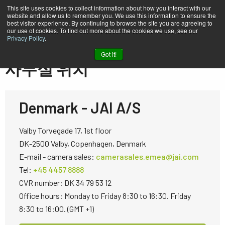
This site uses cookies to collect information about how you interact with our
website and allow us to remember you. We use this information to ensure the
best visitor experience. By continuing to browse the site you are agreeing to
our use of cookies. To find out more about the cookies we use, see our
Privacy Policy
.
홈
문의
사무실 위치
Got it!
사무실 위치
Denmark - JAI A/S
Valby Torvegade 17, 1st floor
DK-2500 Valby, Copenhagen, Denmark
E-mail - camera sales:
camerasales.emea@jai.com
Tel:
+45 4457 8888
CVR number: DK 34 79 53 12
Office hours: Monday to Friday 8:30 to 16:30. Friday
8:30 to 16:00. (GMT +1)