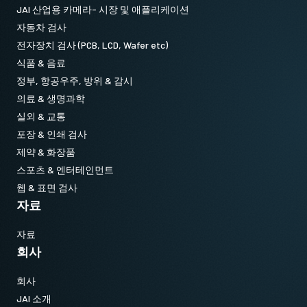
JAI 산업용 카메라- 시장 및 애플리케이션
자동차 검사
전자장치 검사 (PCB, LCD, Wafer etc)
식품 & 음료
정부, 항공우주, 방위 & 감시
의료 & 생명과학
실외 & 교통
포장 & 인쇄 검사
제약 & 화장품
스포츠 & 엔터테인먼트
웹 & 표면 검사
자료
자료
회사
회사
JAI 소개