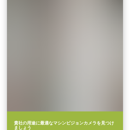
グローバルシャッタ
SDR)
センサ対角
30.8 mm
高耐久性仕様 Camera Link ケーブル (SDR – SDR)
(LKK-CL-S-SDR-SDR-DM)
センササイズ 横x縦
30.8 mm
PoCL (Power over Camera Link) 対応
外形寸法 高さx幅x奥行
ケーブル長：3m
62 x 62 x 84 mm
重量
メモ：本製品はカメラと同時注文の場合のみご購入いただけま
320 g
す。単品でのご注文はできません。
映像信号出力
8/10-bit
Download datasheet
レンズマウント
Fマウント または M42Ax1マウント
Camera Link ケーブル (MDR –
消費電力
SDR)
5.22 W
貴社の用途に最適なマシンビジョンカメラを見つけ
ましょう
動作温度 (周辺温度)
高耐久性仕様 Camera Link ケーブル (MDR – SDR)