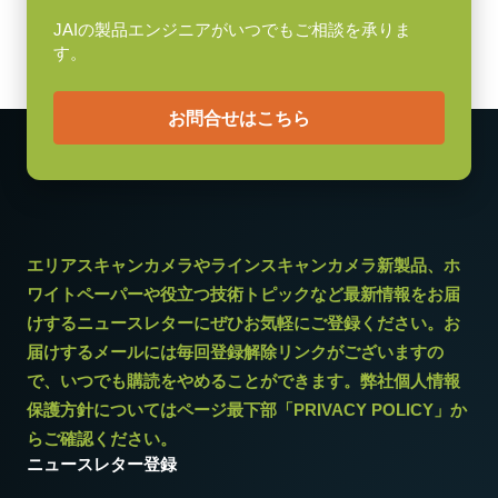
-5°C ～ +45°C
(LKK-CL-S-MDR-SDR-DM)
JAIの製品エンジニアがいつでもご相談を承りま
す。
PoCL (Power over Camera Link) 対応
ケーブル長：3m
お問合せはこちら
メモ：本製品はカメラと同時注文の場合のみご購入いただけま
す。単品でのご注文はできません。
Download datasheet
エリアスキャンカメラやラインスキャンカメラ新製品、ホ
ワイトペーパーや役立つ技術トピックなど最新情報をお届
けするニュースレターにぜひお気軽にご登録ください。お
届けするメールには毎回登録解除リンクがございますの
で、いつでも購読をやめることができます。弊社個人情報
お問合せはこちら
保護方針についてはページ最下部「PRIVACY POLICY」か
らご確認ください。
ニュースレター登録