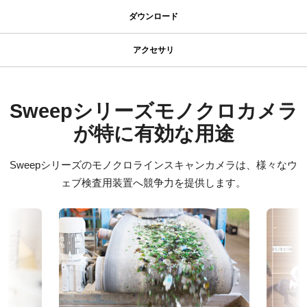
仕様
ダウンロード
ダウンロード
シリーズ名
アクセサリ
Sweep Series
JAIカメラ専用 ACアダプタ VA-
マニュアル＆データシート
型番
055シリーズ
SW-4000M-PMCL
マニュアル - SW-4000M-PMCL
Sweepシリーズモノクロカメラ
カメラタイプ
が特に有効な用途
JAIカメラ専用 ACアダプタ VA-055シリーズ
データシート - SW-4000M-PMCL
ラインスキャン
*出力コネクタの形状によって型番が変わります。
カラー／モノクロ
Sweepシリーズのモノクロラインスキャンカメラは、様々なウ
ご注文の際にはBもしくはFをご指定ください。
Command List - SW-4000M-PMCL
モノクロ
ェブ検査用装置へ競争力を提供します。
波長
定格出力電圧：DC+12V
ソフトウェア
可視光
定格出力電流：3A
Control tool - SW-4000M-PMCL 32bit
入力電源電圧：AC100V-240V (1次側ケーブルは100V専用)
規格
電源周波数： 50/60Hz
N/A
Control tool - SW-4000M-PMCL 64bit
動作温度：-10～+50℃
規格 横x縦
動作湿度：20％～85％（但し結露なきこと）
4K
証明書類