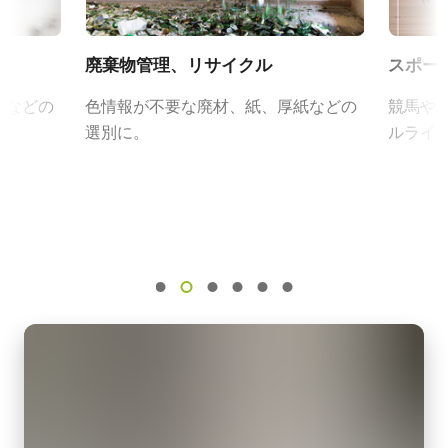
外形寸法：43(W) ｘ 30(H) ｘ 112（D)mm （突起部除く）
フレームレート/ラインレート
質量：285g/277g ケーブル長：2.0m
FCC Certificate - SW-4000M-PMCL
200 kHz
出力コネクタB / F（型番）
廃棄物管理、リサイクル
スポー
ROI
B ( VA-055 B )：12pin仕様
RoHS Declaration - SW-4000M-PMCL-M42A
N/A
ドなどの
色情報が不要な廃材、紙、厚紙などの
競馬や
F ( VA-055 F )：6pin仕様
RoHS Declaration - SW-4000M-PMCL-F
選別に。
ルライ
インターフェース
Mini Camera Link (PoCL)
MP-42 三脚マウント
その他
センサ
1CMOS
CAD file - SW-4000M-PMCL-M42A
三脚マウント プレート MP-42はSparkシリーズおよびEliteシリー
ズ（生産完了製品）に対応しています。
センサ名
CAD file - SW-4000M-PMCL-F
Custom
固定用 M3スクリューネジ付属
センササイズ
外形寸法 46mm x 30.5mm x 6mm
カメラセレクションガイド（総合カタログ）
30.72 mm
Download 2D CAD drawing
画素サイズ 横x縦
7.5 x 7.5 µm
Camera Link ケーブル (SDR –
シャッタ