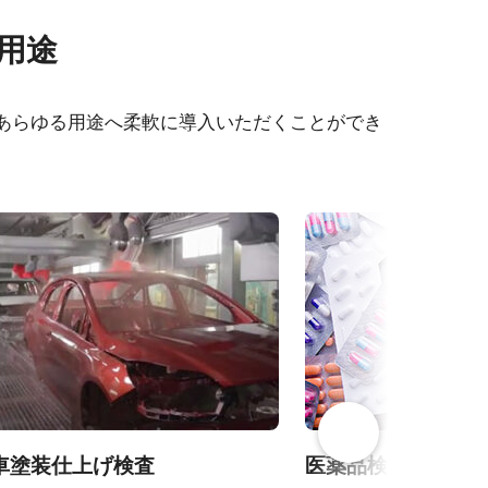
その他
な用途
400C-
Frame Rate Calculator - SP-
12400-PMCL
、あらゆる用途へ柔軟に導入いただくことができ
-
CAD file - SP-12400-PMCL
カメラセレクションガイド（総
12400C-
合カタログ）
車塗装仕上げ検査
医薬品検査