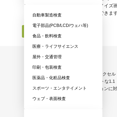
CMOSセンサを搭載し、群を抜く低ノイズ
求される幅広い用途を満たすことができま
自動車製造検査
電子部品(PCB/LCD/ウェハ等)
お問合せはこちら
食品・飲料検査
医療・ライフサイエンス
屋外・交通管理
コンパクトな光学フォーマット
印刷・包装検査
SP-12400C-PMCLは、高度な3.45 µmピクセル
医薬品・化粧品検査
技術を採用し、1237万画素をコンパクトな1.1
スポーツ・エンタテイメント
型に収めることで様々なレンズオプションに
応。小型・軽量化を実現しました。
ウェブ・表面検査