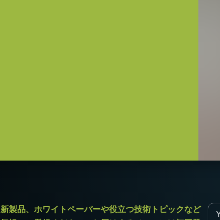
が変わります。
定ください。
次側ケーブルは100V専用)
機能は使用できません。
なきこと）
12（D)mm （突起部除く）
ラ新製品、ホワイトペーパーや役立つ技術トピックなど