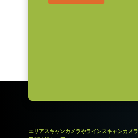
*出力コネクタの形状によって型番
ご注文の際にはBもしくはFをご指
レンズマウント
Cマウント
消費電力
5.1 W
定格出力電圧：DC+12V
定格出力電流：3A
動作温度 (周辺温
-5°C ～ +45°C
入力電源電圧：AC100V-240V (1
度)
電源周波数： 50/60Hz
* 12bit出力でお使いになる場合一部の映像処理
動作温度：-10～+50℃
動作湿度：20％～85％（但し結露
外形寸法：43(W) ｘ 30(H) ｘ 1
質量：285g/277g ケーブル長：2.0m
出力コネクタB / F（型番）
B ( VA-055 B )：12pin仕様
F ( VA-055 F )：6pin仕様
エリアスキャンカメラやラインスキャンカメ
MP-45 三脚マウント