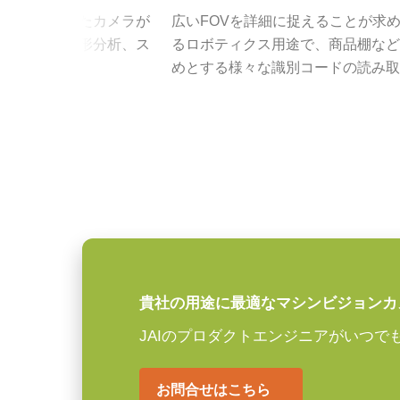
両に搭載されたカメラが
広いFOVを詳細に捉えることが求
高解像度カメラには、200 lp/m
センサ
1CMOS
地図製作、地形分析、ス
るロボティクス用途で、商品棚など
ョンにおいても、鮮明で高コントラ
センサ名
IMX253
成用途に。
めとする様々な識別コードの読み取
が求められます。
JAIの高性能・高解像度レンズシ
センササイズ
1.1 inch
JAIの高解像度カメラ各モデルの
画素サイズ 横x縦
3.45 x 3.45 µm
ールまで確実に描写します。
シャッタ
グローバルシャッタ
特定のカメラモデルに対応するレン
センサ対角
17.6 mm
ンロードしてご覧ください。
センササイズ 横x縦
14.2 x 10.4 mm
JAIカメラ専用 AC
外形寸法 高さx幅x
44 x 44 x 44 mm
貴社の用途に最適なマシンビジョンカ
ーズ
奥行
JAIのプロダクトエンジニアがいつで
重量
135 g
JAIカメラ専用 ACアダプタ VA-0
お問合せはこちら
映像信号出力
8/10/12-bit *