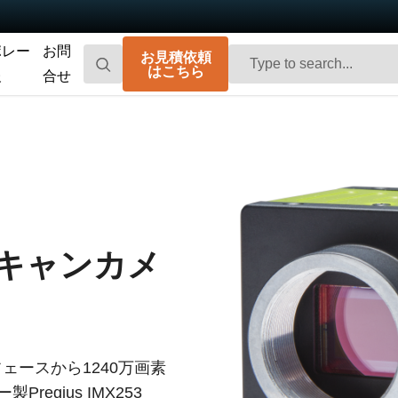
ポレー
お問
お見積依頼
はこちら
報
合せ
Go-X Series
Go Series
高性能、ハイコストパフォーマンス。次
コンパクトで高速。先進のセンサ技術を
世代のマシンビジョンシステム向け
搭載した汎用エリアスキャンカメラで
CMOSエリアスキャンカメラです。
す。
Spark Series
Fusion Series
高解像度、高フレームレート、高画質を
特殊用途向けに最適化された、マルチセ
スキャンカメ
実現する高性能エリアスキャンカメラで
ンサ搭載のマルチスペクトル型エリアス
す。
キャンカメラです。
Fusion Flex-Eye
Apex Series
2つまたは3つのセンサを備えたマルチス
従来のベイヤー式カメラを凌駕する優れ
ペクトルカメラ（可視光および近赤外
た色再現性を誇る3CMOSプリズム分光式
光）をカスタマイズいたします
カラーエリアスキャンカメラです。
ンタフェースから1240万画素
regius IMX253