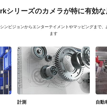
ウェア
証明書類
arkシリーズのカメラが特に有効
rol tool - SP-12400-PMCL
CE Certificate - SP-12
PMCL
、マシンビジョンからエンターテイメントやマッピングまで
ます
rol tool - SP-12400-PMCL
RoHS Declaration - SP
12400C-PMCL
rol tool - SP-12400-PMCL
FCC Certificate - SP-
Zebra/Matrox Radient 64bit
PMCL
rol tool - SP-12400-PMCL
Zebra/Matrox Radient 32bit
ンズシリーズ
計測
自動