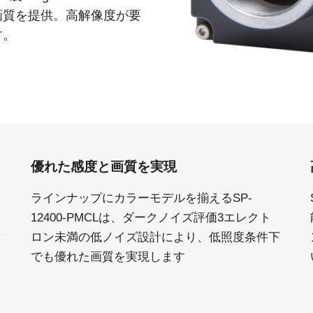
Apex 顕微鏡観察用カメラソリ
Sweep Series
画質を提供。高解像度が要
高速スキャンレートと高画質を両立した
ューション
す。
モノクロ／トライリニア式ラインスキャ
低ノイズかつ高感度。カラー顕微鏡用途
ンカメラです。
向けに設計されたプリズム分光式カメラ
Sweep+ Series
Wave Series
高い色再現性、高感度、マルチスペクト
短波長赤外線（SWIR）イメージング向け
ルオプションも備えたマルチセンサ・プ
単一センサーInGaAsラインスキャンカメ
リズム分光式、RGB、RGB/NIR、
ラおよびエリアスキャンカメラ
RGB/SWIR ラインスキャンカメラです。
優れた感度と画質を実現
シングルセンサ - カラー
シングルセンサ - モノクロ
CMOSイメージセンサを搭載したカラー
CMOSイメージセンサを搭載したモノク
単板プログレッシブエリアスキャンカメ
ロ単板プログレッシブエリアスキャンカ
ラインナップにカラーモデルを揃えるSP-
ラです。最新のソニー製Pregius CMOSセ
メラです。最新のソニー製Pregius CMOS
12400-PMCLは、ダークノイズ評価3エレクト
ンサを採用したモデルもあります。
センサを採用したモデルもあります。
対
ロン未満の低ノイズ設計により、低照度条件下
シングルセンサ SWIR
シングルセンサ - UV
でも優れた画質を実現します
短波長赤外線イメージング向けのシング
近紫外線領域に感度を持つUV対応プログ
ル InGaAs センサエリアスキャンカメラで
レッシブエリアスキャンカメラです。特
す。可視光画像と SWIR 画像の同時取得
定の解像度、スピード、光学要件に適し
が可能です。
ています。