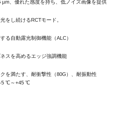
3.45 µm、優れた感度を持ち、低ノイズ画像を提供
3センサ - RGB (プリズム分光
4センサ - RGB+NIR (プリズム
式)
分光式)
最新のプリズム技術を搭載し、高性能か
可視と近赤外領域(NIR)を同時に捉え、
光をし続けるRCTモード。
つ高コストパフォーマンスを実現した
R/G/Bカラー画像データと近赤外光画像の
3CMOS (R/G/B)カラーラインスキャンカ
4つを同時に撮像可能な4センサラインス
メラです。
キャンカメラです。
する自動露光制御機能（ALC）
4センサーR-G-B+SWIR（プリ
ズム）
プネスを高めるエッジ強調機能
可視光域のR-G-B画像と短波長赤外光域
（SWIR）の画像データを同時に取得する
4センサラインスキャンカメラ(Sweep+シ
クを満たす、耐衝撃性（80G）、耐振動性
リーズ)
 ℃～+45 ℃