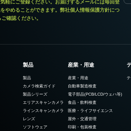
お気軽にご登録ください。お届けするメールには毎回登
読をやめることができます。弊社個人情報保護方針につ
からご確認ください。
応しています。
使用はカメラ内部を破損する恐れがあり
をお使いください。
製品
産業・用途
製品
産業・用途
テ
カメラ検索ガイド
自動車製造検査
ル (SDR – SDR)
製品シリーズ
電子部品(PCB/LCD/ウェハ等)
エリアスキャンカメラ
食品・飲料検査
ラインスキャンカメラ
医療・ライフサイエンス
SDR – SDR)
レンズ
屋外・交通管理
ソフトウェア
印刷・包装検査