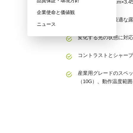
品質保証・環境方針
画素サイズ3.45 µm×
企業使命と価値観
トリガ間で常に最適な露
ニュース
変化する光の状態に対応
コントラストとシャー
産業用グレードのスペッ
（10G）、動作温度範囲-5
仕様
ダウンロード