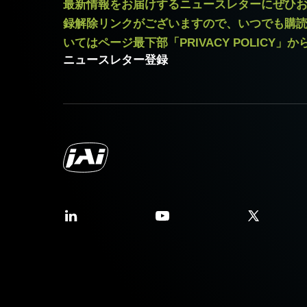
最新情報をお届けするニュースレターにぜひ
録解除リンクがございますので、いつでも購
三脚マウント プレート
いてはページ最下部「PRIVACY POLICY」
MP-45はSP-12401シリーズに対
ニュースレター登録
固定用 M3スクリューネジ付属
ご注意) 付属の専用ネジ以外のご
ます。取付けの際は必ず付属のネジ
Download 2D CAD drawing
Camera Link ケーブ
高耐久性仕様 Camera Link ケーブル (
(LKK-CL-S-SDR-SDR-DM)