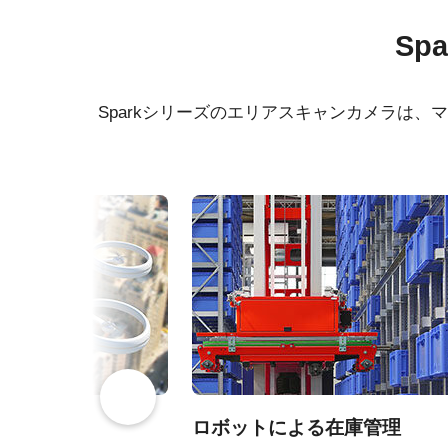
シリーズ名
マニュアル＆データシート
Spark Series
ソフト
Sp
型番
SP-12400C-PMCL
データシート - SP-12400-
Cont
PMCL
64bit
カメラタイプ
エリアスキャン
Sparkシリーズのエリアスキャンカメラは
マニュアル - SP-12400-PMCL
Cont
カラー／モノクロ
カラー
32bit
波長
可視光
Command List - SP-12400-
PMCL
Cont
規格
12.4 MP
for 
規格 横x縦
4112 x 3008 px
Cont
フレームレート/ラ
64 fps
for 
インレート
ROI
あり
高性能・高解像度レ
空画像
ロボットによる在庫管理
インターフェース
Mini Camera Link (PoCL)