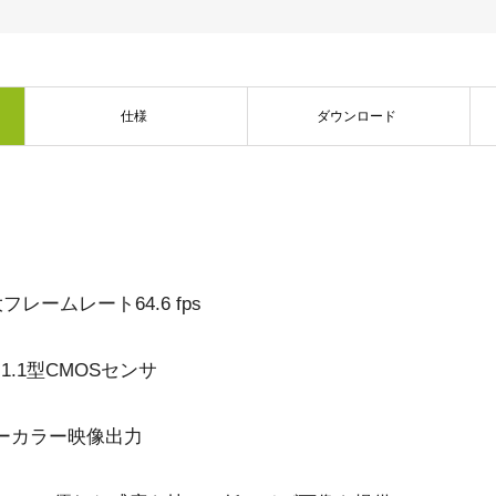
デュアルセンサ - カラー＋NIR
3センサ - RGB (プリズム分光
(プリズム分光式)
式)
一軸の入射光を分光し、可視画像と近赤
従来のベイヤー式カメラを引き離す、優
外領域（NIR）の画像を同時に撮像できる
れた色再現性を誇る3CMOSプリズム分光
プリズム分光式マルチスペクトルカメラ
式カラーエリアスキャンカメラです。
仕様
ダウンロード
です。
シングルセンサ - モノクロ
トライリニア - カラー
高解像度と高速スキャンレートを両立し
優れたカラーラインスキャン性能を備
たモノクロCMOSセンサラインスキャン
え、幅広い用途で利用可能なトライリニ
カメラです。 最大解像度8192ピクセル、
アカメラです。プリズム分光式ラインカ
最大200 kHzのラインレートを実現してい
メラの高度な色再現性までは必要としな
ます。
い用途に。
レームレート64.6 fps
シングルセンサSWIR
デュアルセンサ - SWIR (プリズ
短波長赤外線イメージング向けのシング
ム分光式)
.1型CMOSセンサ
ル InGaAs センサラインスキャンカメラで
短波長赤外光領域（SWIR）に感度を持
す。16,384 階調のグレースケール画像
つ、デュアルセンサ搭載のプリズム分光
で、素材や水分量の違い、内部の欠陥を
式カメラです。SWIR波長域（900～1700
精密に検出します。
ベイヤーカラー映像出力
nm）でデュアルバンドの撮像が可能で
す。