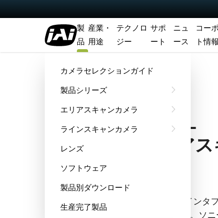
製
産業・
テクノロ
サポ
ニュ
コー
品
用途
ジー
ート
ース
ト情
ホーム
SP-12400C-PMCL
カメラセレクションガイド
製品シリーズ
Spark Series
エリアスキャンカメラ
SP-12400C-PMCL
ラインスキャンカメラ
1240万画素エリア
レンズ
ラ
ソフトウェア
製品別ダウンロード
SP-12400C-PMCLは、Camera Linkイ
生産完了製品
のカラー画像をを最大64.6 fpsで出力。ソニー製P