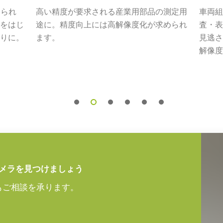
められ
高い精度が要求される産業用部品の測定用
車両組
m以上の解像力を必要とするアプリケーシ
をはじ
途に。精度向上には高解像度化が求められ
査・表
ストな描写を実現できる高性能レンズ
りに。
ます。
見逃さ
解像度
リーズは、小さなピクセルサイズを持つ
性能を最大限に引き出し、微細なディテ
ズについては、
レンズカタログ
をダウ
アダプタ VA-055シリ
メラを見つけましょう
もご相談を承ります。
55シリーズ