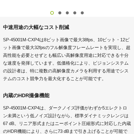
中速用途の大幅なコスト削減
SP-45001M-CXP4は8ビット画像で最大38fps、10ビット・12ビ
ット画像で最大32fpsのフル解像度フレームレートを実現し、超
高性能を必要とせずとも幅広い高解像度用途に対応できる十分
な速度を発揮しています。低価格化により、ビジョンシステム
の設計者は、特に複数の高解像度カメラを利用する用途でシス
テムのコスト競争力を最大化することが可能です。
内蔵のHDR撮像機能
SP-45001M-CXP4は、ダークノイズ評価がわずか5エレクトロ
ン未満という低ノイズ設計ながら、標準ダイナミックレンジは
67 dB。リニア形式またはニーポイント圧縮形式に対応した内蔵
のHDR機能により、さらに73 dBまで引き上げることが可能で