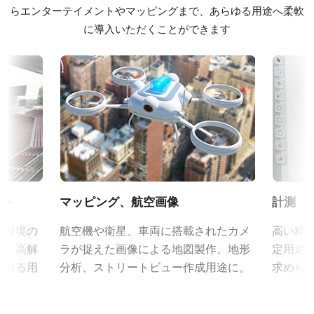
モノクロ
らエンターテイメントやマッピングまで、あらゆる用途へ柔軟
CE Certificate - SP-45001M-CXP4-F
波長
に導入いただくことができます
定格出力電圧：DC+12V
可視光
定格出力電流：3A
RoHS Declaration - SP-45001M-CXP4-F
入力電源電圧：AC100V-240V (1次側ケーブルは100V専用)
規格
電源周波数： 50/60Hz
45 MP
その他
動作温度：-10～+50℃
規格 横x縦
動作湿度：20％～85％（但し結露なきこと）
Frame Rate Calculator - SP-45001-CXP4
8192 x 5460 px
外形寸法：43(W) ｘ 30(H) ｘ 112（D)mm （突起部除く）
フレームレート/ラインレート
質量：285g/277g ケーブル長：2.0m
CAD file - SP-45001-CXP4-M42
38 fps
出力コネクタB / F（型番）
ROI
B ( VA-055 B )：12pin仕様
CAD file - SP-45001-CXP4-F
ント
マッピング、航空画像
計測
あり
F ( VA-055 F )：6pin仕様
想環境の
航空機や衛星、車両に搭載されたカメ
高い精
インターフェース
ど、高解
ラが捉えた画像による地図製作、地形
定用途
CoaXPress-4-Lanes
MP-42 三脚マウント
される用
分析、ストリートビュー作成用途に。
求めら
センサ
1CMOS
三脚マウント プレート MP-42はSparkシリーズおよびEliteシリー
ズ（生産完了製品）に対応しています。
センサ名