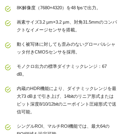
8K解像度（7680×4320）を48 fpsで出力。
画素サイズ3.2 µm×3.2 µm、対角31.5mmのコンパ
クトなイメージセンサを搭載。
動く被写体に対しても歪みのないグローバルシャ
ッタ付きCMOSセンサを採用。
モノクロ出力の標準ダイナミックレンジ：67
dB。
内蔵のHDR機能により、ダイナミックレンジを最
大73 dBまで引き上げ、14bitのリニア形式または
ビット深度8/10/12bitのニーポイント圧縮形式で送
信可能。
シングルROI、マルチROI機能では、最大64の
ROI領域を設定可能。