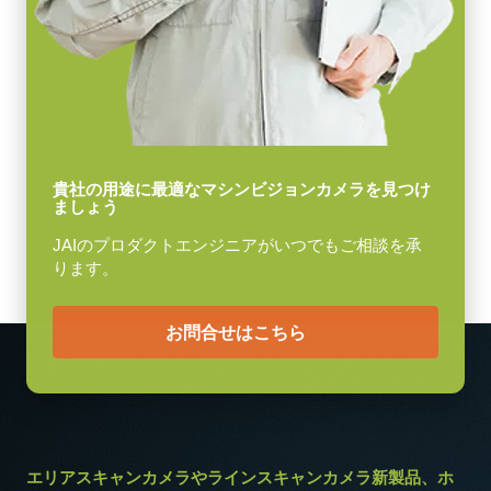
映像信号出力
Download datasheet
8/10/12-bit *
レンズマウント
CoaXPress CXP6 ケーブル (DIN
Fマウント または M42Ax1マウント
– DIN)
消費電力
12.5 W
高耐久性仕様 CoaXPress CXP6 ケーブル (DIN – DIN)
貴社の用途に最適なマシンビジョンカメラを見つけ
ましょう
動作温度 (周辺温度)
(LKK-CXP-DIN-DIN-H-DM)
-5°C ～ +45°C
JAIのプロダクトエンジニアがいつでもご相談を承
ります。
ケーブル長：3m
メモ：本製品はカメラと同時注文の場合のみご購入いただけま
お問合せはこちら
す。単品でのご注文はできません。
Download datasheet
エリアスキャンカメラやラインスキャンカメラ新製品、ホ