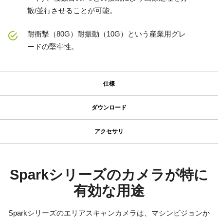
散/並行させることが可能。
耐衝撃（80G）耐振動（10G）という産業用グレ
ードの堅牢性。
仕様
仕様
ダウンロード
ダウンロード
シリーズ名
アクセサリ
Spark Series
JAIカメラ専用 ACアダプタ VA-
マニュアル＆データシート
型番
055シリーズ
SP-45001M-CXP4
データシート - SP-45001-CXP4
Sparkシリーズのカメラが特に
カメラタイプ
有効な用途
JAIカメラ専用 ACアダプタ VA-055シリーズ
マニュアル - SP-45001-CXP4
エリアスキャン
*出力コネクタの形状によって型番が変わります。
カラー／モノクロ
Sparkシリーズのエリアスキャンカメラは、マシンビジョンか
ご注文の際にはBもしくはFをご指定ください。
証明書類