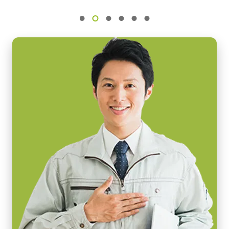
XGS 45000
固定用 M3スクリューネジ付属
センササイズ
外形寸法 46mm x 30.5mm x 6mm
Super 35 mm
Download 2D CAD drawing
画素サイズ 横x縦
3.2 x 3.2
CoaXPress CXP6 ケーブル
シャッタ
グローバルシャッタ
(Micro BNC – DIN)
センサ対角
31.5 mm
高耐久性仕様 CoaXPress CXP6 ケーブル (Micro BNC – DIN)
(LKK-CXP-HDBNC-DIN-H-03)
センササイズ 横x縦
26.2 mm x 17.4 mm
ケーブル長：3m
外形寸法 高さx幅x奥行
62 x 62 x 84 mm
メモ：本製品はカメラと同時注文の場合のみご購入いただけま
重量
す。単品でのご注文はできません。
330 g