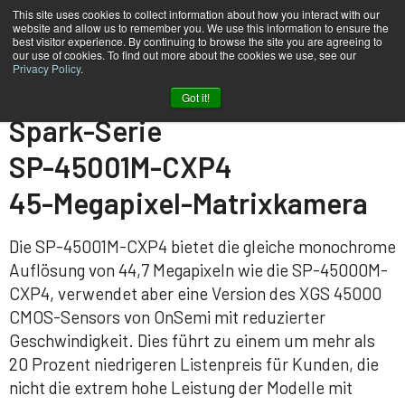
This site uses cookies to collect information about how you interact with our
website and allow us to remember you. We use this information to ensure the
best visitor experience. By continuing to browse the site you are agreeing to
our use of cookies. To find out more about the cookies we use, see our
Privacy Policy
.
Heim
SP-45001M-CXP4
Got it!
Spark-Serie
SP-45001M-CXP4
45-Megapixel-Matrixkamera
Die SP-45001M-CXP4 bietet die gleiche monochrome
Auflösung von 44,7 Megapixeln wie die SP-45000M-
CXP4, verwendet aber eine Version des XGS 45000
CMOS-Sensors von OnSemi mit reduzierter
Geschwindigkeit. Dies führt zu einem um mehr als
20 Prozent niedrigeren Listenpreis für Kunden, die
nicht die extrem hohe Leistung der Modelle mit