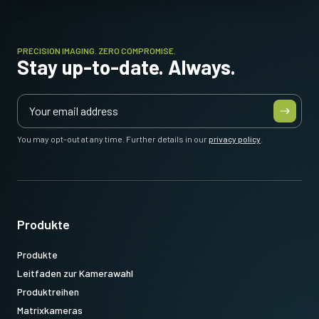
Datenblatt herunterladen
PRECISION IMAGING. ZERO COMPROMISE.
Stay up-to-date. Always.
CoaXPress CXP6-Datenkabel (DIN
auf DIN)
Hochflexibles CoaXPress CXP6-Datenkabel – DIN auf DIN.
You may opt-out at any time. Further details in our
privacy policy
.
(LKK-CXP-DIN-DIN-H-DM)
Länge: 3 Meter
Hinweis: Dieser Artikel kann NUR in Verbindung mit der Kamera
Produkte
bestellt werden (nicht als Einzelprodukt erhältlich).
Produkte
Datenblatt herunterladen
Leitfaden zur Kamerawahl
Produktreihen
Matrixkameras