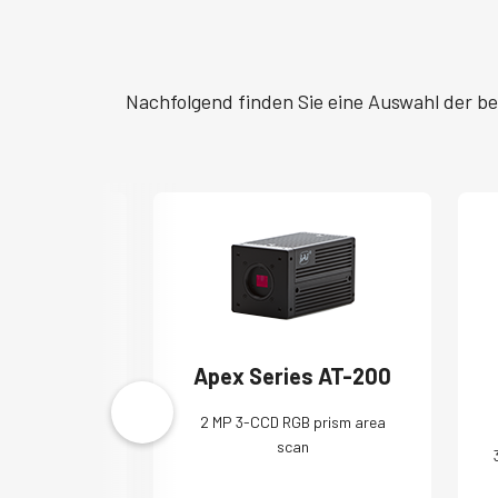
Nachfolgend finden Sie eine Auswahl der b
 GO-5000
Apex Series AT-200
 area scan
2 MP 3-CCD RGB prism area
scan