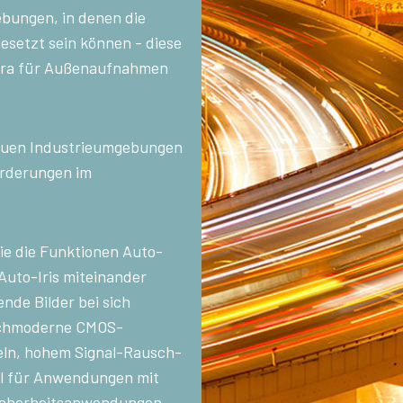
ungen, in denen die
Multisensor R-G-B-NIR (Prisma)
Multisensor R-G-B-SWIR
setzt sein können - diese
4-Sensor-Zeilenkameras für die
(Prisma)
gleichzeitige Erfassung von R-G-B-
4-Sensor-Zeilenkameras für die
mera für Außenaufnahmen
Bilddaten im sichtbaren Lichtspektrum
gleichzeitige Erfassung von R-G-B-
und von Bilddaten im nahen Infrarot…
Bilddaten im sichtbaren Lichtspektrum
und von Bilddaten im kurzwelligen…
 rauen Industrieumgebungen
forderungen im
ie die Funktionen Auto-
 Auto-Iris miteinander
nde Bilder bei sich
hochmoderne CMOS-
eln, hohem Signal-Rausch-
al für Anwendungen mit
icherheitsanwendungen.