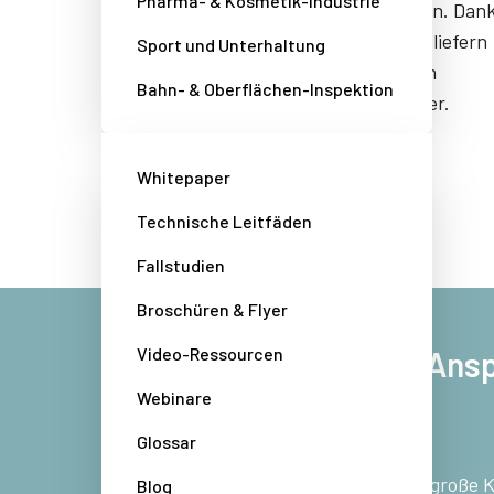
Pharma- & Kosmetik-Industrie
Kontrastunterschieden zurechtkommen. Dan
der automatische Helligkeitssteuerung liefern
Sport und Unterhaltung
Kameras von JAI auch bei dynamischen
Bahn- & Oberflächen-Inspektion
Lichtverhältnissen hervorragende Bilder.
Whitepaper
Technische Leitfäden
Fallstudien
Broschüren & Flyer
Video-Ressourcen
Konzipiert für höchste Ans
Webinare
und draußen
Glossar
Schnell wechselnde Lichtverhältnisse, große 
Blog