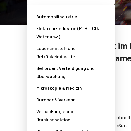
Automobilindustrie
Elektronikindustrie (PCB, LCD,
Wafer usw.)
Die Welt im 
Lebensmittel- und
Kamer
Getränkeindustrie
Behörden, Verteidigung und
Überwachung
Automatische Anpassung an
Mikroskopie & Medizin
wechselnde Lichtverhältnisse
Outdoor & Verkehr
Im Gegensatz zum industriellen Einsatz
Verpackungs- und
müssen Kameras im Außenbereich mit schnell
Druckinspektion
wechselnden Lichtverhältnissen und großen