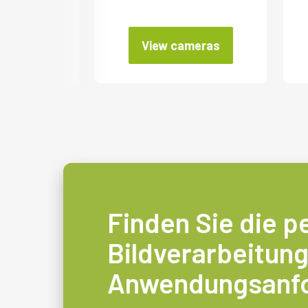
meras
View cameras
Finden Sie die p
Bildverarbeitung
Anwendungsanf