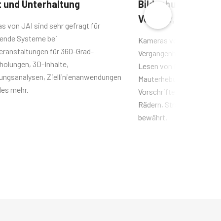
 und Unterhaltung
Bildgebung in den 
Verkehr, Eisenbah
 von JAI sind sehr gefragt für
bende Systeme bei
Kameras von JAI haben si
eranstaltungen für 360-Grad-
Vergangenheit bei Anwe
holungen, 3D-Inhalte,
Lesen von Nummernschild
ngsanalysen, Ziellinienanwendungen
Mauterhebung, der Durch
les mehr.
Vorschriften, der Inspekt
Rädern, Straßen, Strom
bewährt.