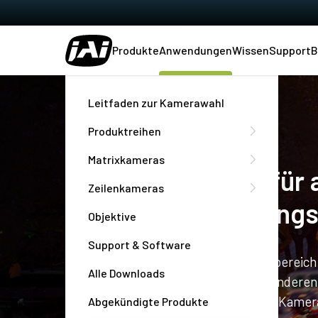
Produkte
Anwendungen
Wissen
Support
B
Heim
Märkte & Anwendungen
Outdoor & Verkehr
Leitfaden zur Kamerawahl
Produktreihen
Matrixkameras
Kameras von JAI für 
Zeilenkameras
Outdoor-Bildgebung
Objektive
Support & Software
Bildgebende Systeme für den Außenbereich i
Alle Downloads
Luftaufnahmen, Überwachung und anderen
Herausforderungen gerecht werden. Kameras
Abgekündigte Produkte