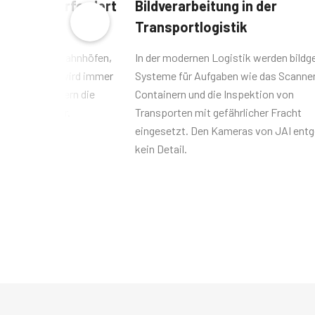
wachung erfordert
Bildverarbeitung in der
Transportlogistik
n Flughäfen, Bahnhöfen,
In der modernen Logistik werden bild
n und Grenzen wird immer
Systeme für Aufgaben wie das Scanne
 von JAI liefern die
Containern und die Inspektion von
ösenden Bilder.
Transporten mit gefährlicher Fracht
eingesetzt. Den Kameras von JAI entg
kein Detail.