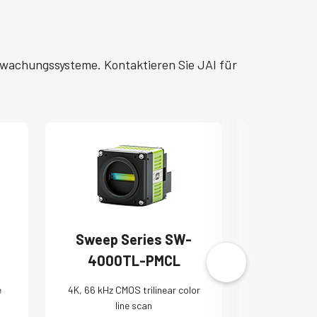
rwachungssysteme. Kontaktieren Sie JAI für
Sweep Series SW-
Spark 
4000TL-PMCL
2
e
4K, 66 kHz CMOS trilinear color
20 MP, 30 f
line scan