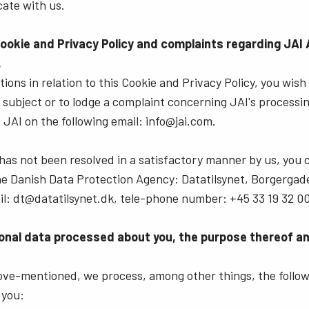
ate with us.
Apex Medical Solutions
Sweep Series
Cookie and Privacy Policy and complaints regarding JAI 
Die ultimative Kombination aus
Monochrome und trilineare Zeilenkameras
Farbpräzision und staubfreier
mit schnellen Scanraten und hoher
.
Bildqualität für medizinische und
Bildqualität.
biowissenschaftliche Anwendungen.
ions in relation to this Cookie and Privacy Policy, you wish
a subject or to lodge a complaint concerning JAI's processi
Sweep+ Series
Wave Series
 JAI on the following email: info@jai.com.
Prismenbasierte R-G-B-, R-G-B/NIR- und
Einzel­sensor-InGaAs-Zeilenkameras und
R-G-B/SWIR-Zeilenkameras mit
Flächenkameras für die Kurzwellige-
mehreren Sensoren, die Präzision,
Infrarot-(SWIR)-Bildgebung.
Empfindlichkeit und multispektrale…
 has not been resolved in a satisfactory manner by us, you 
the Danish Data Protection Agency: Datatilsynet, Borgergade
Ein Farbsensor
Ein monochromer Sensor
l: dt@datatilsynet.dk, tele-phone number: +45 33 19 32 00
Eine große Auswahl an Farb-
Ein breites Angebot an monochromen
Matrixkameras mit Bayer-CMOS-
Matrixkameras mit CMOS-Sensoren,
Sensoren, einschließlich der neuesten
darunter die neuesten Sony Pregius-
onal data processed about you, the purpose thereof and
Sony Pregius-Sensoren. (Go-X-Serie, Go-
Sensoren. (Go-X-Serie, Go-Serie und…
Serie…
bove-mentioned, we process, among other things, the follow
Ein UV-empfindlicher Sensor
Multisensor VIS + NIR (Prisma)
 you:
JAI bietet verschiedene UV-empfindliche
Die multispektralen Prismenkameras von
Matrix-Kameras an, die den spezifischen
JAI mit mehreren Sensoren liefern