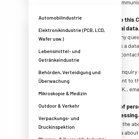
otherwise communic
Automobilindustrie
Questions to this 
your personal data
Elektronikindustrie (PCB, LCD,
If you have any quest
Wafer usw.)
your rights as a dat
Lebensmittel- und
data, please contact
Getränkeindustrie
In case your inquiry
Behörden, Verteidigung und
file a complaint to 
Überwachung
Copenhagen K., emai
Mikroskopie & Medizin
Outdoor & Verkehr
Categories of pers
for the processing.
Verpackungs- und
In relation to the a
Druckinspektion
personal data about