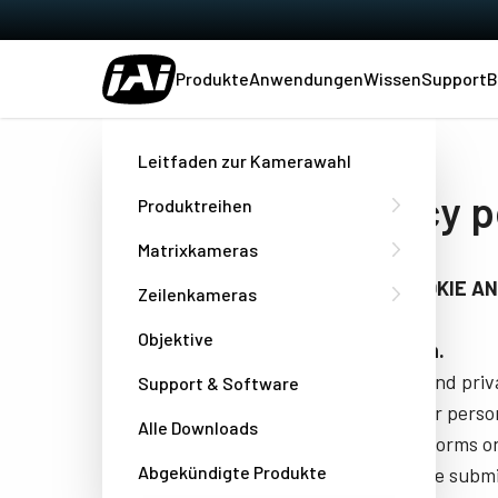
Produkte
Anwendungen
Wissen
Support
B
Heim
Privacy policy
Leitfaden zur Kamerawahl
Privacy p
Produktreihen
Matrixkameras
JAI A/S COOKIE A
Zeilenkameras
Objektive
Introduction.
This cookie and priva
Support & Software
and uses your perso
Alle Downloads
the contact forms on
Abgekündigte Produkte
request in the submi