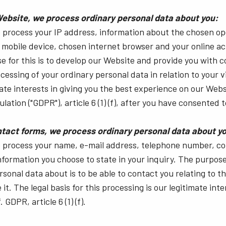
Anforderungen an Auflösung,
gleichzeitig Bilder des sichtbaren und des
Geschwindigkeit und Optik…
NIR-Lichtspektrums über…
Website, we process ordinary personal data about you:
e process your IP address, information about the chosen o
Multisensor R-G-B (Prisma)
mobile device, chosen internet browser and your online act
3-CMOS prismenbasierte R-G-B-
 for this is to develop our Website and provide you with c
Matrixkameras bieten eine bessere
Farbtreue als herkömmliche Bayer-
cessing of your ordinary personal data in relation to your vi
Kameras. (Apex-Serie und Apex Medical-
Serie)
ate interests in giving you the best experience on our Webs
ation ("GDPR"), article 6 (1) (f), after you have consented t
Ein monochromer Sensor
Ein trilinearer Farbsensor
Monochrome CMOS-Sensor-
Trilinear-Kameras bieten eine
Zeilenkameras mit einer ausgezeichneten
hervorragende Farbzeilen-Leistung für
tact forms, we process ordinary personal data about y
Kombination aus hoher Auflösung und
Anwendungen, die nicht die ultimative
we process your name, e-mail address, telephone number, 
schnellen Scanraten. Auflösungen von
Farbpräzision der…
bis…
information you choose to state in your inquiry. The purpos
rsonal data about is to be able to contact you relating to t
Multisensor SWIR-SWIR
Multisensor - R-G-B (Prisma)
it. The legal basis for this processing is our legitimate inte
(Prisma)
3-Sensor-CMOS-R-G-B-
Farbzeilenkameras mit modernster
Prismenbasierte 2-Sensor-InGaAs-
GDPR, article 6 (1) (f).
Prismentechnologie, die die bestmögliche
Zeilenkamera für kurzwelliges
Leistung, Präzision und Vielseitigkeit für…
Infrarotlicht (SWIR). (Wave Serie)