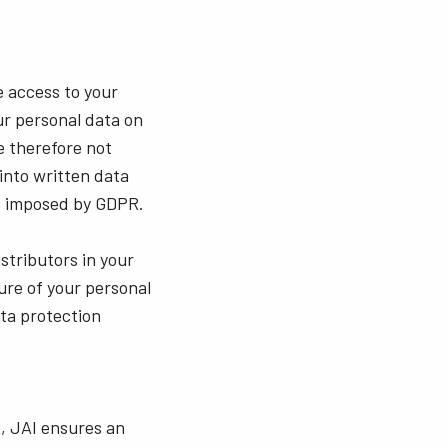
e access to your
r personal data on
re therefore not
into written data
ns imposed by GDPR.
istributors in your
ure of your personal
ata protection
A, JAI ensures an