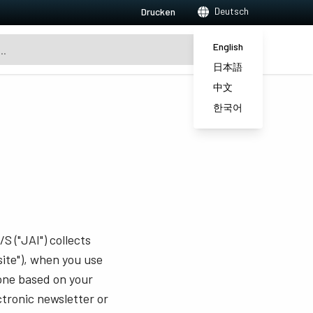
Deutsch
Drucken
English
日本語
中文
한국어
S ("JAI") collects
ite"), when you use
hone based on your
ctronic newsletter or