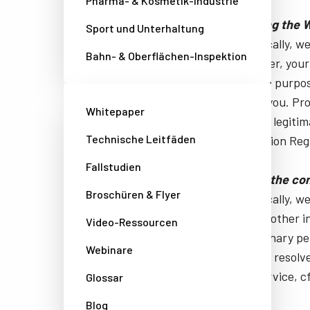
Pharma- & Kosmetik-Industrie
When visiting the 
Sport und Unterhaltung
More specifically, w
Bahn- & Oberflächen-Inspektion
your computer, your 
Website. The purpose
relevant for you. Pro
Whitepaper
based on our legitim
Technische Leitfäden
Data Protection Regul
Fallstudien
When using the con
Broschüren & Flyer
More specifically, 
title and any other 
Video-Ressourcen
of these ordinary pe
Webinare
question and resolve 
customer service, cf. 
Glossar
Blog