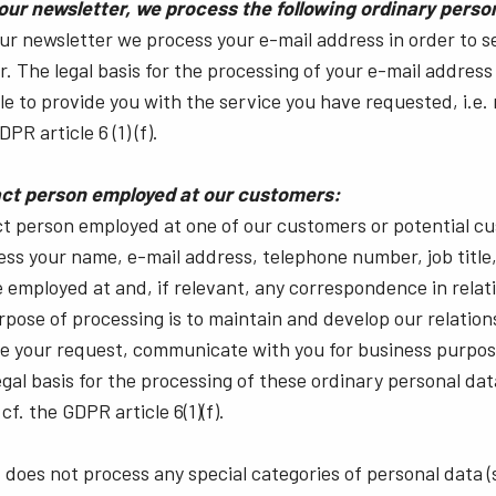
 our newsletter, we process the following ordinary perso
Multisensor R-G-B-NIR (Prisma)
Multisensor R-G-B-SWIR
our newsletter we process your e-mail address in order to 
4-Sensor-Zeilenkameras für die
(Prisma)
. The legal basis for the processing of your e-mail address 
gleichzeitige Erfassung von R-G-B-
4-Sensor-Zeilenkameras für die
Bilddaten im sichtbaren Lichtspektrum
gleichzeitige Erfassung von R-G-B-
ble to provide you with the service you have requested, i.e.
und von Bilddaten im nahen Infrarot…
Bilddaten im sichtbaren Lichtspektrum
PR article 6 (1) (f).
und von Bilddaten im kurzwelligen…
tact person employed at our customers:
ct person employed at one of our customers or potential cu
cess your name, e-mail address, telephone number, job title
 employed at and, if relevant, any correspondence in relat
rpose of processing is to maintain and develop our relation
ve your request, communicate with you for business purpos
legal basis for the processing of these ordinary personal dat
cf. the GDPR article 6(1)(f).
 does not process any special categories of personal data (