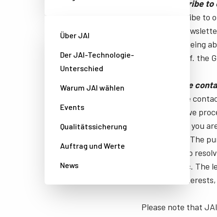
If you subscribe to
If you subscribe to 
electronic newsletter
Über JAI
interests in being a
Der JAI-Technologie-
newsletter, cf. the GD
Unterschied
If you are the con
Warum JAI wählen
If you are the conta
Events
legal entity, we pro
the company you are
Qualitätssicherung
relationship. The pu
Auftrag und Werte
customers, to resol
News
invoicing, etc. The 
legitimate interests, 
Please note that JAI