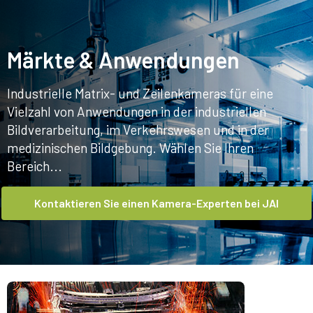
Heim
Märkte & Anwendungen
Märkte & Anwendungen
Industrielle Matrix- und Zeilenkameras für eine
Vielzahl von Anwendungen in der industriellen
Bildverarbeitung, im Verkehrswesen und in der
medizinischen Bildgebung. Wählen Sie Ihren
Bereich...
Kontaktieren Sie einen Kamera-Experten bei JAI