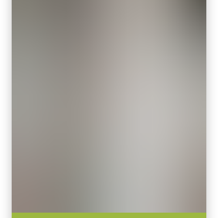
シャッタ
す。単品でのご注文はできません。
グローバルシャッタ
Download datasheet
センサ対角
28.7 mm
センササイズ 横x縦
Camera Link ケーブル (MDR –
28.7 mm
MDR)
外形寸法 高さx幅x奥行
90 x 90 x 90 mm
高耐久性仕様 Camera Link ケーブル (MDR – MDR)
(LKK-CL-S-MDR-MDR-DM)
重量
830 g
PoCL (Power over Camera Link) 対応
映像信号出力
ケーブル長：3m
8/10-bit
レンズマウント
メモ：本製品はカメラと同時注文の場合のみご購入いただけま
F-18マウント または M52マウント
す。単品でのご注文はできません。
消費電力
Download datasheet
12 W