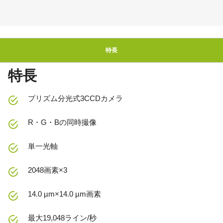
特長
特長
プリズム分光式3CCDカメラ
R・G・Bの同時撮像
単一光軸
2048画素×3
14.0 µm×14.0 µm画素
最大19,048ライン/秒