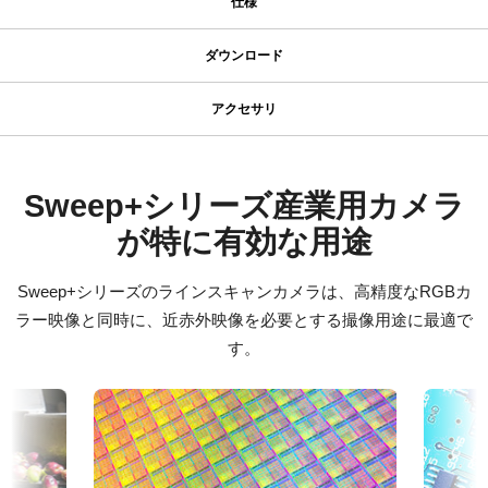
仕様
仕様
ダウンロード
ダウンロード
シリーズ名
アクセサリ
Sweep+ Series
JAIカメラ専用 ACアダプタ VA-
マニュアル＆データシート
型番
055シリーズ
SW-2001T-CL
マニュアル - SW-2001T-CL
Sweep+シリーズ産業用カメラ
カメラタイプ
が特に有効な用途
JAIカメラ専用 ACアダプタ VA-055シリーズ
データシート - SW-2001T-CL
ラインスキャン
*出力コネクタの形状によって型番が変わります。
カラー／モノクロ
Sweep+シリーズのラインスキャンカメラは、高精度なRGBカ
ご注文の際にはBもしくはFをご指定ください。
Command List - SW-2001T-CL
カラー
ラー映像と同時に、近赤外映像を必要とする撮像用途に最適で
波長
す。
定格出力電圧：DC+12V
ソフトウェア
可視光
定格出力電流：3A
Control tool - SW-2001T-CL 32bit
入力電源電圧：AC100V-240V (1次側ケーブルは100V専用)
規格
電源周波数： 50/60Hz
N/A
Control tool - SW-2001T-CL 64bit
動作温度：-10～+50℃
規格 横x縦