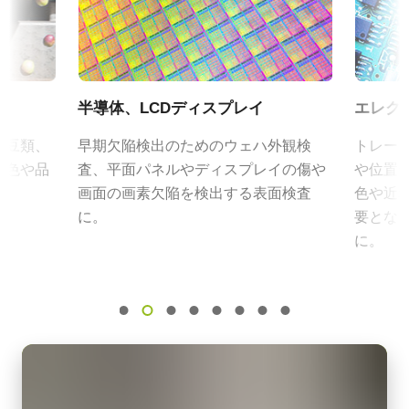
動作湿度：20％～85％（但し結露なきこと）
2K
証明書類
外形寸法：43(W) ｘ 30(H) ｘ 112（D)mm （突起部除く）
フレームレート/ラインレート
質量：285g/277g ケーブル長：2.0m
CE Certificate – SW-2001T-CL-M52
19 kHz
出力コネクタB / F（型番）
ROI
B ( VA-055 B )：12pin仕様
FCC Certificate - SW-2001T-CL
半導体、LCDディスプレイ
エレク
N/A
F ( VA-055 F )：6pin仕様
その他
、豆類、
早期欠陥検出のためのウェハ外観検
トレー
インターフェース
の色や品
査、平面パネルやディスプレイの傷や
や位置
Camera Link
Camera Link ケーブル (MDR –
CAD file - SW-2001T-CL (F-mount)
画面の画素欠陥を検出する表面検査
色や近赤
センサ
SDR)
に。
要とな
3CCD RGB
カメラセレクションガイド（総合カタログ）
に。
センサ名
高耐久性仕様 Camera Link ケーブル (MDR – SDR)
N/A
(LKK-CL-S-MDR-SDR-DM)
センササイズ
PoCL (Power over Camera Link) 対応
28.7 mm
ケーブル長：3m
画素サイズ 横x縦
14.0 x 14.0 µm
メモ：本製品はカメラと同時注文の場合のみご購入いただけま