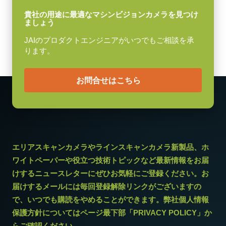
動作温度 (周辺温度)
貴社の用途に最適なマシンビジョンカメラを見つけ
ましょう
-5°C ～ +45°C
JAIのプロダクトエンジニアがいつでもご相談を承
ります。
お問合せはこちら
エリアスキャンカメラやラインスキャンカメラ新製品、ホ
ワイトペーパーや役立つ技術トピックなど最新情報をお届
けするニュースレターにぜひお気軽にご登録ください。お
届けするメールには毎回登録解除リンクがございますの
で、いつでも購読をやめることができます。弊社個人情報
保護方針についてはページ最下部「PRIVACY POLICY」か
らご確認ください。