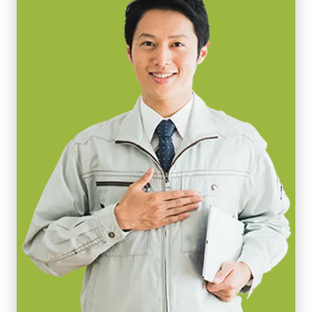
画素サイズ 横x縦
3.75 x 5.78 µm
シャッタ
グローバルシャッタ
センサ対角
30.8 mm
センササイズ 横x縦
30.8 mm
外形寸法 高さx幅x奥行
90 x 90 x 90 mm
重量
840 g
映像信号出力
8/10-bit
レンズマウント
F-18マウント または M52マウント