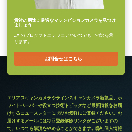
消費電力
11.5 W
貴社の用途に最適なマシンビジョンカメラを見つけ
ましょう
動作温度 (周辺温度)
-5°C ～ +45°C
JAIのプロダクトエンジニアがいつでもご相談を承
ります。
お問合せはこちら
エリアスキャンカメラやラインスキャンカメラ新製品、ホ
ワイトペーパーや役立つ技術トピックなど最新情報をお届
けするニュースレターにぜひお気軽にご登録ください。お
届けするメールには毎回登録解除リンクがございますの
で、いつでも購読をやめることができます。弊社個人情報