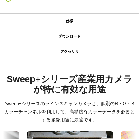
仕様
仕様
ダウンロード
ダウンロード
シリーズ名
アクセサリ
Sweep+ Series
JAIカメラ専用 ACアダプタ VA-
マニュアル＆データシート
型番
055シリーズ
SW-8000T-SFP
データシート - SW-8000T-SFP
Sweep+シリーズ産業用カメラ
カメラタイプ
が特に有効な用途
JAIカメラ専用 ACアダプタ VA-055シリーズ
Manual - SW-4000T_SW-8000T-10GE-SFP
ラインスキャン
*出力コネクタの形状によって型番が変わります。
カラー／モノクロ
Sweep+シリーズのラインスキャンカメラは、個別のR・G・B
ご注文の際にはBもしくはFをご指定ください。
ソフトウェア
カラー
カラーチャンネルを利用して、高精度なカラーデータを必要と
eBUS SDK for JAI (32 bit)
波長
する撮像用途に最適です。
定格出力電圧：DC+12V
可視光
定格出力電流：3A
eBUS SDK for JAI (64 bit)
入力電源電圧：AC100V-240V (1次側ケーブルは100V専用)
規格