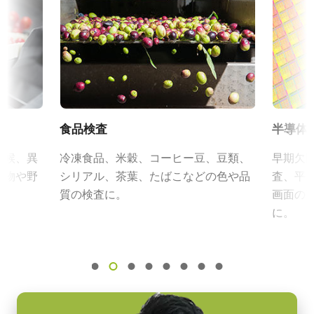
電源周波数： 50/60Hz
N/A
証明書類
動作温度：-10～+50℃
規格 横x縦
動作湿度：20％～85％（但し結露なきこと）
RoHS Declaration - SW-8000T-SFP
8K
外形寸法：43(W) ｘ 30(H) ｘ 112（D)mm （突起部除く）
フレームレート/ラインレート
質量：285g/277g ケーブル長：2.0m
CE Certificate - SW-8000T-SFP
49 kHz
出力コネクタB / F（型番）
ROI
その他
B ( VA-055 B )：12pin仕様
食品検査
半導体
あり
F ( VA-055 F )：6pin仕様
カメラセレクションガイド（総合カタログ）
兆候、異
冷凍食品、米穀、コーヒー豆、豆類、
早期欠
インターフェース
果物や野
シリアル、茶葉、たばこなどの色や品
査、平
SFP+ over 10 Gigabit Ethernet
eBUS Player ユーザーガイド
質の検査に。
画面の
センサ
に。
3CMOS RGB
eBUS SDK Installation and Release Notes 6.3.0
センサ名
CAD file - SW-8000T-SFP-F
Custom
センササイズ
30.72 mm