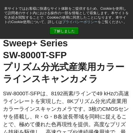
本サイトではお客様に快適なサイト体験をご提供するため、Cookieを使用し
て訪問者のサイト内における操作の一部を情報として収集します。本サイトを
引き続き閲覧することで、Cookieの使用に同意したことになります。本サイ
トのCookie使用について、詳しくは
プライバシーポリシー
をご覧ください 。
ホーム
SW-8000T-SFP
了解しました
Sweep+ Series
SW-8000T-SFP
プリズム分光式産業用カラー
ラインスキャンカメラ
SW-8000T-SFPは、8192画素/ラインで49 kHzの高速
ラインレートを実現した、8Kプリズム分光式産業用
カラーラインスキャンカメラです。3枚のCMOSセン
サを搭載し、R・G・B各波長帯域を同時に捉えるこ
とで、極めて優れた色再現性を提供。高度なプリズ
ム技術を駆使し、高速ウェブや連続撮像用途で、最