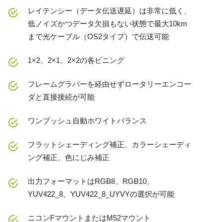
レイテンシー（データ伝送遅延）は非常に低く、
低ノイズかつデータ欠損もない状態で最大10km
まで光ケーブル（OS2タイプ）で伝送可能
1×2、2×1、2×2の各ビニング
フレームグラバーを経由せずロータリーエンコー
ダと直接接続が可能
ワンプッシュ自動ホワイトバランス
フラットシェーディング補正、カラーシェーディ
ング補正、色にじみ補正
出力フォーマットはRGB8、RGB10、
YUV422_8、YUV422_8_UYVYの選択が可能
ニコンFマウントまたはM52マウント