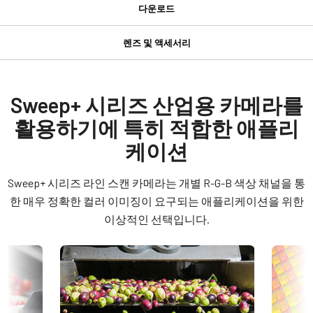
사양
다운로드
다운로드
제품
렌즈 및 액세서리
Sweep+ 시리즈
GPIO 및 전원 12핀 입출력 암 커넥
Manual & datasheet
모델
터
SW-8000T-SFP
Datasheet - SW-8000T-SFP
Sweep+ 시리즈 산업용 카메라를
타입
활용하기에 특히 적합한 애플리
GPIO 및 전원 12핀 입출력 암 커넥터 및 플라잉 리드 케이블.
Manual - SW-4000T_SW-8000T-10GE-SFP
Line Scan
케이션
컬러 / 모노
(LKK-IO-12PF-DM)
Software
Color
Sweep+ 시리즈 라인 스캔 카메라는 개별 R-G-B 색상 채널을 통
히로세(Hirose) 호환 커넥터
eBUS SDK for JAI (32 bit)
라이트 스펙트럼
한 매우 정확한 컬러 이미징이 요구되는 애플리케이션을 위한
Visible
길이: 2미터, 5미터 또는 10미터
이상적인 선택입니다.
eBUS SDK for JAI (64 bit)
해상도
참고: 본 제품은 카메라와 함께 주문해야만 합니다(단독 주문 불
N/A
가).
Compliance documents
해상도 WxH
데이터시트 다운로드
RoHS Declaration - SW-8000T-SFP
8K