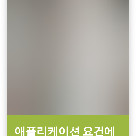
미국/일본용 전원 – 1.2미터
센서 대각선
중국용 전원 – 1.2미터
30.8 mm
유럽용 전원 – 1.5미터
엑티브 센서 크기 WxH
해당 지역의 전원 콘센트에 맞는 코드를 선택하십시오.
30.8 mm
데이터시트 다운로드
카메라 크기 HxWxL
90 x 90 x 90 mm
무게
840 g
비디오 아웃
8/10-bit
렌즈 마운트
F-mount or M52-mount
소비전력
11.5 Watt
애플리케이션 요건에
사용온도(대기온도)