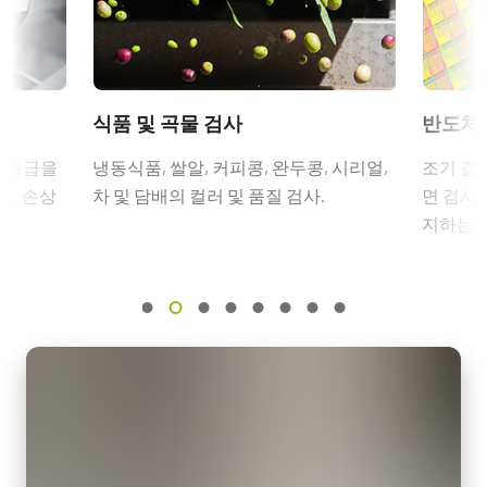
프레임 속도 / 라인 속도
CE Certificate - SW-8000T-SFP
12핀 커넥터 케이블이 장착된 전원
49 kHz
공급 장치
ROI
Other documents
예
Camera Selection Guide - Korean
식품 및 곡물 검사
반도체 
12핀 암 커넥터 케이블이 장착된 전원 공급 장치 - 전원 코드 미포
인터페이스
함.
SFP+ over 10 Gigabit Ethernet
고 등급을
냉동식품, 쌀알, 커피콩, 완두콩, 시리얼,
조기 결
eBUS Player User Guide - (Latest Version)
도, 손상
차 및 담배의 컬러 및 품질 검사.
면 검사.
센서
(LKK-PSU-12PF-1.25)
3xCMOS RGB
지하는 
eBUS SDK Revision Notes 6.3.0
케이블 길이 1.25미터의 Hirose 호환 커넥터.
센서명
CAD file - SW-8000T-SFP-F
Custom
참고: 본 전원 공급 장치 품목은 카메라와 함께 주문해야만 합니
다(단독 주문 불가).
광학 포맷
30.72 mm
카메라 주문 시 전원 공급 장치를 포함할 계획이라면, 반드시 적합
셀 사이즈 WxH
한 전원 코드도 함께 주문하시기 바랍니다.
3.75 x 5.78 µm
전원 코드 옵션 (별도 판매):
셔터 타입
Global shutter