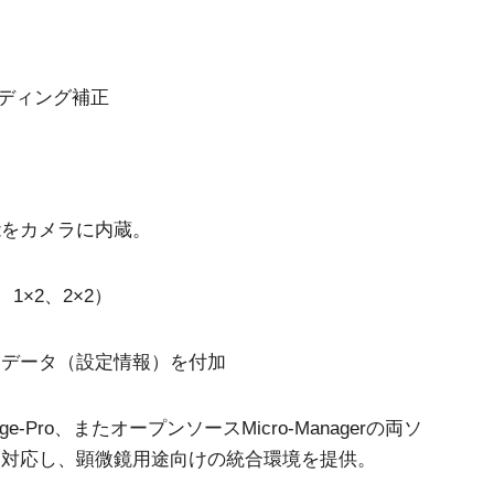
ーディング補正
能をカメラに内蔵。
1×2、2×2）
クデータ（設定情報）を付加
社Image-Pro、またオープンソースMicro-Managerの両ソ
に対応し、顕微鏡用途向けの統合環境を提供。