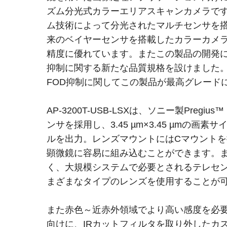
ズム分光式カラーエリアスキャンカメラで
ム技術によって分光されたマルチセンサを
来のベイヤーセンサを搭載したカラーカメ
精度に優れています。またこの製品の開発に伴
抑制に関する新たな品質規格を設けました
FOD抑制に関してこの製品が最高グレード
AP-3200T-USB-LSXは、ソニー製Pregius™ 
ンサを採用し、3.45 µm×3.45 µmの画素サ
ルを出力。レンズマウントにはCマウント
顕微鏡に容易に組み込むことができます。
く、大規模システムで必要とされるテレセ
まざまなタイプのレンズを使用することが
また赤色～近赤外領域でより高い感度を必
向けに、IRカットフィルタを取り外したカスタム