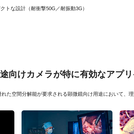
クトな設計（耐衝撃50G／耐振動3G）
ラソリューショ
ウェア
その他
用途向けカメラが特に有効なアプリ
 SDK for JAI (32 bit)
CAD file - AP-3200/16
と優れた空間分解能が要求される顕微鏡向け用途において、
 SDK for JAI (64 bit)
Frame Rate Calculator 
3200T-USB
eBUS Player ユーザ