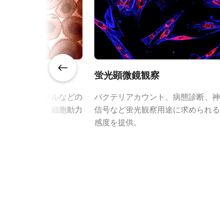
規格
3.2 MP
規格 横x縦
2064 x 1544 px
プリズム専用設計レ
フレームレート/ラ
38 fps
インレート
JAIのプリズム専用設計レンズは
蛍光顕微鏡観察
ROI
あり
焦点特性を補正する特別な設計を採
ア、体液サンプルなどの
バクテリアカウント、病態診断、神
大限に引き出します。
インターフェース
USB3 Vision
る経時撮影や、細胞動力
信号など蛍光観察用途に求められる
これにより、プリズムベースカメラ
用に最適です。
感度を提供。
センサ
確実に提供します。
3CMOS RGB
センサ名
IMX265
特定のカメラモデルに対応するレン
ンロードしてご覧ください。
センササイズ
1/1.8型
画素サイズ 横x縦
3.45 x 3.45 µm
JAIカメラ専用 AC
シャッタ
グローバルシャッタ