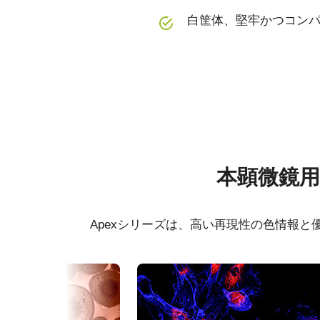
白筐体、堅牢かつコンパ
仕様
ダウンロード
シリーズ名
マニュアル＆データシート
Apex 顕微鏡観察用カメ
ソフト
本顕微鏡
ン
マニュアル - AP-3200T-USB
eBUS
型番
AP-3200T-USB-LSX
Apexシリーズは、高い再現性の色情報
Datasheet - AP-3200T-USB-
eBUS
カメラタイプ
エリアスキャン
LSX
カラー／モノクロ
カラー
波長
可視光 + 近赤外 (NIR)