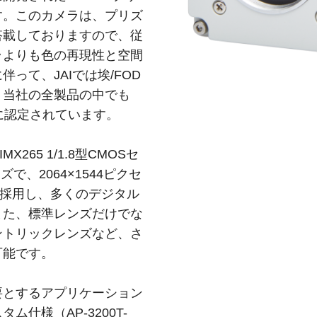
す。このカメラは、プリズ
搭載しておりますので、従
ラよりも色の再現性と空間
って、JAIでは埃/FOD
。当社の全製品の中でも
に認定されています。
IMX265 1/1.8型CMOSセ
イズで、2064×1544ピクセ
を採用し、多くのデジタル
また、標準レンズだけでな
ントリックレンズなど、さ
可能です。
要とするアプリケーション
仕様（AP-3200T-