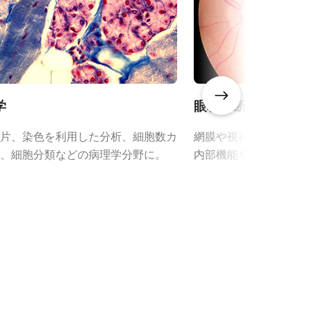
リーズ フ
イド（総
学
眼科診断での画像
片、染色を利用した分析、細胞数カ
網膜や視神経頭、血管
、細胞分類などの病理学分野に。
内部機能を診る眼の検