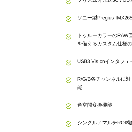
プリズム分光式3CMO
ソニー製Pregius IMX
トゥルーカラーのRAW
を備えるカスタム仕様のAP-
USB3 Visionインタフ
R/G/B各チャンネル
能
色空間変換機能
シングル／マルチROI機