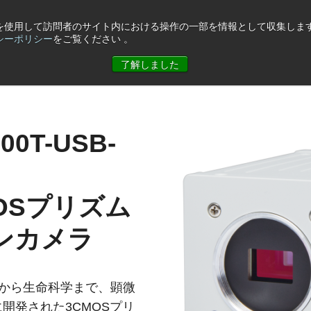
eを使用して訪問者のサイト内における操作の一部を情報として収集します
シーポリシー
をご覧ください 。
ュース
コーポレート情報
お問合せ
了解しました
00T-USB-
OSプリズム
ンカメラ
は、医療から生命科学まで、顕微
開発された3CMOSプリ