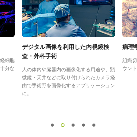
AP-3200T/1600Tシ
ライヤー
ンズシリーズ
カメラセレクションガ
合カタログ）
、マルチ波長カメラ特有の異なる光路や
デジタル画像を利用した内視鏡検
病理
用しており、プリズム技術の利点を最
査・外科手術
経細胞
組織切
十分な
ウント
人の体内や臓器内の画像化する用途や、顕
から期待される鮮明で高品質な画像を
微鏡・天井などに取り付けられたカメラ経
由で手術野を画像化するアプリケーション
に。
ズについては、
レンズカタログ
をダウ
アダプタ VA-055シリ