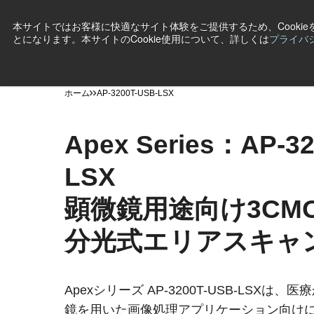
本サイトではお客様に快適なサイト体験をご提供するため、Cooki
とになります。本サイトのCookie使用について、詳しくは
プライバ
製品
産業・用途
テクノロジー
サポート
ニ
ホーム
AP-3200T-USB-LSX
Apex Series：AP-32
LSX
顕微鏡用途向け3CM
分光式エリアスキャ
Apexシリーズ AP-3200T-USB-LSX
鏡を用いた画像処理アプリケーション向けに