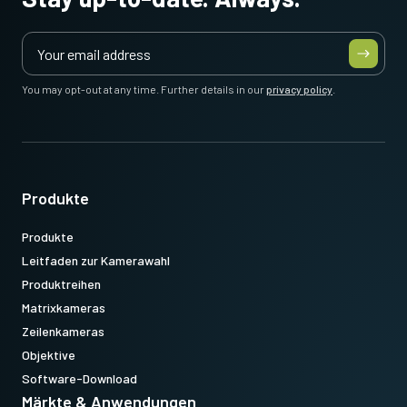
Netzkabel für US/Japan – 1,2 Meter
Netzkabel für China – 1,2 Meter
Netzkabel für Europa – 1,5 Meter
You may opt-out at any time. Further details in our
privacy policy
.
Achten Sie darauf, das Kabel auszuwählen, das zu Ihrer regionalen
Steckdose passt.
Datenblatt herunterladen
Produkte
Produkte
Leitfaden zur Kamerawahl
Produktreihen
Matrixkameras
Zeilenkameras
Objektive
Software-Download
Märkte & Anwendungen