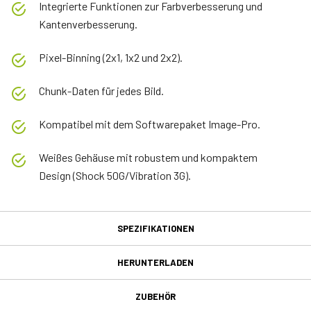
Integrierte Funktionen zur Farbverbesserung und
Kantenverbesserung.
Pixel-Binning (2x1, 1x2 und 2x2).
Chunk-Daten für jedes Bild.
Kompatibel mit dem Softwarepaket Image-Pro.
Weißes Gehäuse mit robustem und kompaktem
Design (Shock 50G/Vibration 3G).
SPEZIFIKATIONEN
Spezifikationen
HERUNTERLADEN
Herunterladen
Produktlinie
ZUBEHÖR
Apex Medical Solutions