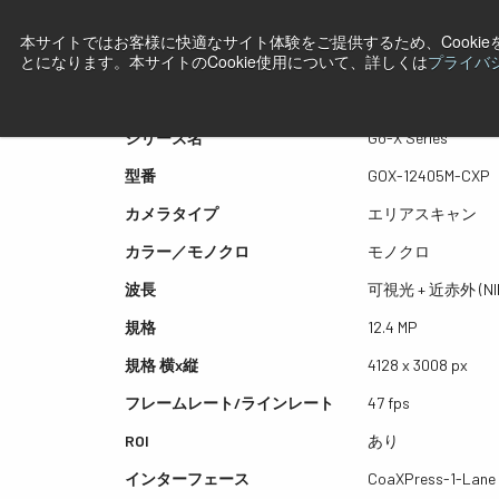
本サイトではお客様に快適なサイト体験をご提供するため、Cooki
プレビュー GOX-12405M-
とになります。本サイトのCookie使用について、詳しくは
プライバ
シリーズ名
Go-X Series
型番
GOX-12405M-CXP
カメラタイプ
エリアスキャン
カラー／モノクロ
モノクロ
波長
可視光 + 近赤外 (NI
規格
12.4 MP
規格 横x縦
4128 x 3008 px
フレームレート/ラインレート
47 fps
ROI
あり
インターフェース
CoaXPress-1-Lane