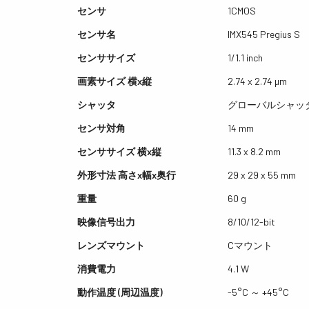
センサ
1CMOS
センサ名
IMX545 Pregius S
センササイズ
1/1.1 inch
画素サイズ 横x縦
2.74 x 2.74 µm
シャッタ
グローバルシャッ
センサ対角
14 mm
センササイズ 横x縦
11.3 x 8.2 mm
外形寸法 高さx幅x奥行
29 x 29 x 55 mm
重量
60 g
映像信号出力
8/10/12-bit
レンズマウント
Cマウント
消費電力
4.1 W
動作温度 (周辺温度)
-5°C ～ +45°C