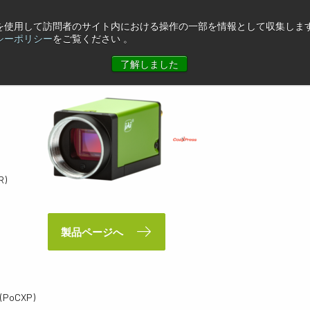
eを使用して訪問者のサイト内における操作の一部を情報として収集します
CXP
シーポリシー
をご覧ください 。
了解しました
R)
製品ページへ
 (PoCXP)