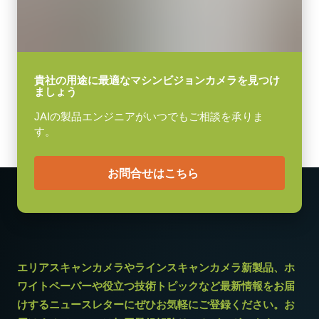
Cマウント
消費電力
ケーブル長：3m
4.3 W
メモ：本製品はカメラと同時注文の場合のみご購入いただけま
動作温度 (周辺温度)
貴社の用途に最適なマシンビジョンカメラを見つけ
ましょう
-5°C ～ +45°C
す。単品でのご注文はできません。
JAIの製品エンジニアがいつでもご相談を承りま
Download datasheet
す。
お問合せはこちら
エリアスキャンカメラやラインスキャンカメラ新製品、ホ
ワイトペーパーや役立つ技術トピックなど最新情報をお届
けするニュースレターにぜひお気軽にご登録ください。お