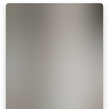
外形寸法：43(W) ｘ 30(H) ｘ 112（D)mm （突起部除く）
画素サイズ 横x縦
質量：285g/277g ケーブル長：2.0m
3.45 x 3.45 µm
出力コネクタB / F（型番）
シャッタ
B ( VA-055 B )：12pin仕様
グローバルシャッタ
F ( VA-055 F )：6pin仕様
センサ対角
8.8 mm
MP-43 三脚マウント
センササイズ 横x縦
7.1 x 5.3 mm
三脚マウント プレート MP-43はGoシリーズに対応しています。
外形寸法 高さx幅x奥行
固定用 M3スクリューネジ付属
29 x 29 x 41.5 mm
Download 2D CAD drawing
.
重量
65 g
USB-3 Visionケーブル
映像信号出力
8/10/12-bit *
USB-3Visionケーブル (Power over USB対応)
レンズマウント
(LKK-U3-AM-Micro B-S-DM)