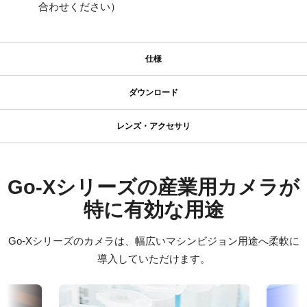
合わせください）
仕様
仕様
ダウンロード
ダウンロード
シリーズ名
レンズ・アクセサリ
Go-X Series
コンパクト C マウントレンズ
マニュアル＆データシート
型番
GOX-3200C-USB
データシート - GOX-3200-USB
Go-Xシリーズの産業用カメラが
JAI のコンパクト C マウントレンズは、JAI のマシンビジョンカメ
カメラタイプ
ラに搭載された最先端センサと組み合わせることで、優れた性能
特に有効な用途
マニュアル - GOX-3200-USB
エリアスキャン
とコストパフォーマンスを両立するよう設計されています。
カラー／モノクロ
ラインアップは、センサフォーマットに応じて 4mm から
Go-Xシリーズのカメラは、幅広いマシンビジョン用途へ柔軟に
ソフトウェア
カラー
75mm までの固定焦点レンズを取り揃えています。
導入していただけます。
C マウントを採用し、フォーカスとアイリスにはロックネジを備
eBUS SDK for JAI (32 bit)
波長
えており、工場環境における信頼性の高い運用を可能にします。
可視光