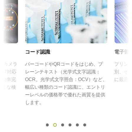
eBUS SDK for JAI (64 bit)
規格
特定のカメラモデルに対応するレンズについては、
レンズカタロ
3.2 MP
証明書類
グ
をダウンロードしてご覧ください。
規格 横x縦
RoHS Declaration - GOX-3200C-USB
2048 x 1536 px
JAIカメラ専用 ACアダプタ VA-
フレームレート/ラインレート
CE Certificate - GOX-3200C-USB
055シリーズ
119 fps
コード認識
電子部
ROI
その他
JAIカメラ専用 ACアダプタ VA-055シリーズ
あり
ズのカメラ
バーコードやQRコードをはじめ、プ
プリン
*出力コネクタの形状によって型番が変わります。
Brochure - Go-X Series
67対応
レーンテキスト（光学式文字認識：
別、そ
インターフェース
ご注文の際にはBもしくはFをご指定ください。
自動車完
OCR、光学式文字照合：OCV）など、
に最適
USB3 Vision (PoUSB)
Frame Rate Calculator - GOX-3200-USB
ざまな検
幅広い種類のコード認識に、エントリ
センサ
定格出力電圧：DC+12V
ーレベルの価格帯で優れた画質を提供
1CMOS
eBUS Player ユーザーガイド
定格出力電流：3A
します。
入力電源電圧：AC100V-240V (1次側ケーブルは100V専用)
センサ名
CAD file - GOX-USB Series
IMX252
電源周波数： 50/60Hz
動作温度：-10～+50℃
センササイズ
動作湿度：20％～85％（但し結露なきこと）
1/1.8型