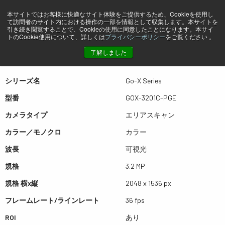
本サイトではお客様に快適なサイト体験をご提供するため、Cookieを使用し
て訪問者のサイト内における操作の一部を情報として収集します。本サイトを
プレビュー GOX-3201C-PGE
引き続き閲覧することで、Cookieの使用に同意したことになります。本サイ
トのCookie使用について、詳しくは
プライバシーポリシー
をご覧ください 。
了解しました
表は左右にスワイプできます
シリーズ名
Go-X Series
型番
GOX-3201C-PGE
カメラタイプ
エリアスキャン
カラー／モノクロ
カラー
波長
可視光
規格
3.2 MP
規格 横x縦
2048 x 1536 px
フレームレート/ラインレート
36 fps
ROI
あり