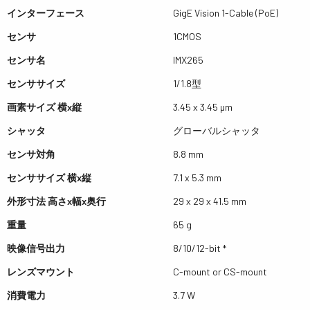
インターフェース
GigE Vision 1-Cable (PoE)
センサ
1CMOS
センサ名
IMX265
センササイズ
1/1.8型
画素サイズ 横x縦
3.45 x 3.45 µm
シャッタ
グローバルシャッタ
センサ対角
8.8 mm
センササイズ 横x縦
7.1 x 5.3 mm
外形寸法 高さx幅x奥行
29 x 29 x 41.5 mm
重量
65 g
映像信号出力
8/10/12-bit *
レンズマウント
C-mount or CS-mount
消費電力
3.7 W