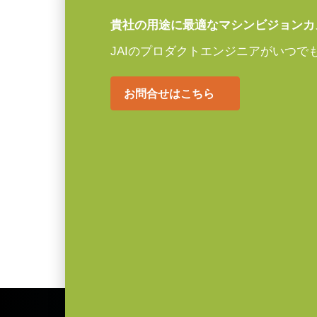
コンパクト C マウ
外形寸法 高さx幅x
44 x 44 x 44 mm
貴社の用途に最適なマシンビジョンカ
奥行
JAIのプロダクトエンジニアがいつで
JAI のコンパクト C マウントレン
重量
130 g
載された最先端センサと組み合わせ
お問合せはこちら
ーマンスを両立するよう設計されて
映像信号出力
8/10/12-bit *
ラインアップは、センサフォーマットに
レンズマウント
Cマウント
定焦点レンズを取り揃えています。
C マウントを採用し、フォーカス
消費電力
3.7 W
り、工場環境における信頼性の高い
動作温度 (周辺温
-5°C ～ +45°C
度)
特定のカメラモデルに対応するレン
ンロードしてご覧ください。
* 12bit出力でお使いになる場合一部の映像処理
JAIカメラ専用 AC
ーズ