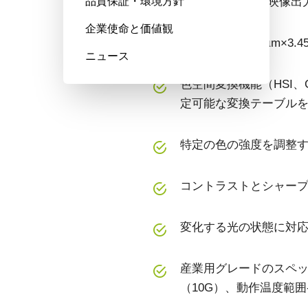
品質保証・環境方針
る24/30bitカラー映像
企業使命と価値観
画素サイズ3.45 µm×
ニュース
色空間変換機能（HSI、C
定可能な変換テーブルを
特定の色の強度を調整
コントラストとシャー
変化する光の状態に対応
産業用グレードのスペッ
（10G）、動作温度範囲-5