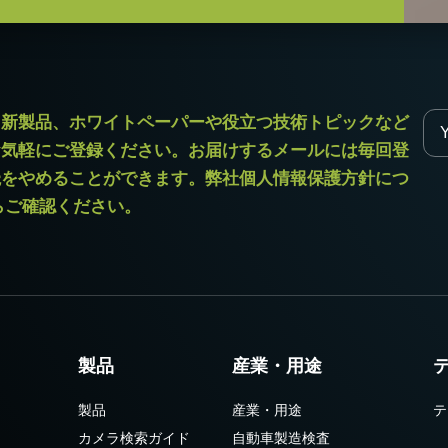
55シリーズ
が変わります。
定ください。
ラ新製品、ホワイトペーパーや役立つ技術トピックなど
お気軽にご登録ください。お届けするメールには毎回登
読をやめることができます。弊社個人情報保護方針につ
からご確認ください。
次側ケーブルは100V専用)
なきこと）
12（D)mm （突起部除く）
製品
産業・用途
製品
産業・用途
テ
カメラ検索ガイド
自動車製造検査