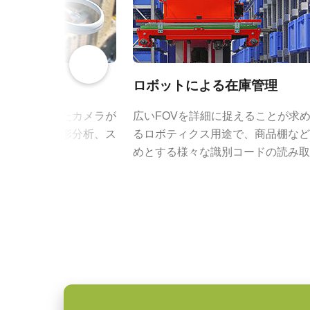
フレームレート/ラ
23 fps
インレート
ROI
あり
高性能・高解像度レ
空画像
ロボットによる在庫管理
インターフェース
USB3 Vision (PoUSB)
両に搭載されたカメラが
広いFOVを詳細に捉えることが求
高解像度カメラには、200 lp/m
センサ
1CMOS
地図製作、地形分析、ス
るロボティクス用途で、商品棚など
ョンにおいても、鮮明で高コントラ
センサ名
IMX304
成用途に。
めとする様々な識別コードの読み取
が求められます。
JAIの高性能・高解像度レンズシ
センササイズ
1.1 inch
JAIの高解像度カメラ各モデルの
画素サイズ 横x縦
3.45 x 3.45 µm
ールまで確実に描写します。
シャッタ
グローバルシャッタ
特定のカメラモデルに対応するレン
センサ対角
17.6 mm
ンロードしてご覧ください。
センササイズ 横x縦
14.2 x 10.4 mm