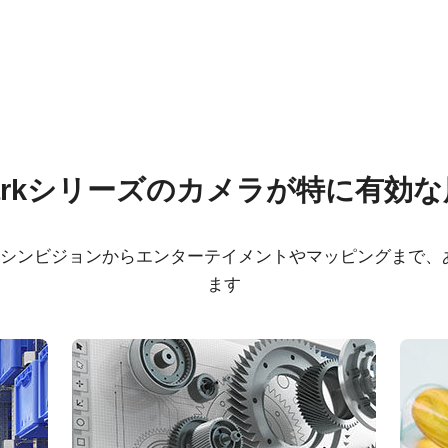
ウェア
証明書類
arkシリーズのカメラが特に有効
 SDK for JAI (32 bit)
CE Certificate - SP-12
USB
、マシンビジョンからエンターテイメントやマッピングまで
 SDK for JAI (64 bit)
ます
RoHS Declaration - SP
12401C-USB
FCC Certificate - SP-
USB