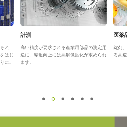
ンズシリーズ
計測
医薬
められ
高い精度が要求される産業用部品の測定用
錠剤、
m以上の解像力を必要とするアプリケーシ
をはじ
途に。精度向上には高解像度化が求められ
る高速
ストな描写を実現できる高性能レンズ
りに。
ます。
リーズは、小さなピクセルサイズを持つ
性能を最大限に引き出し、微細なディテ
ズについては、
レンズカタログ
をダウ