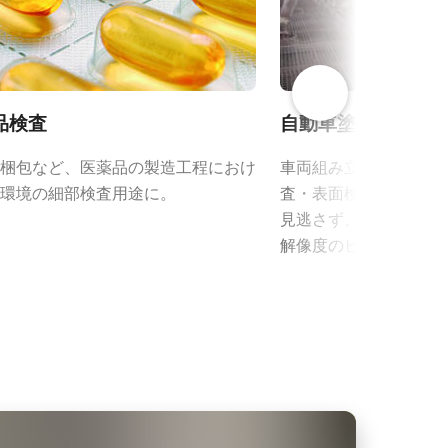
品検査
自動車塗装仕上げ
梱包など、医薬品の製造工程におけ
車両組み立ての最終段
環境の細部検査用途に。
査・表面検査用途に。
見逃さず、欠陥の位置
解像度のビジョンシス