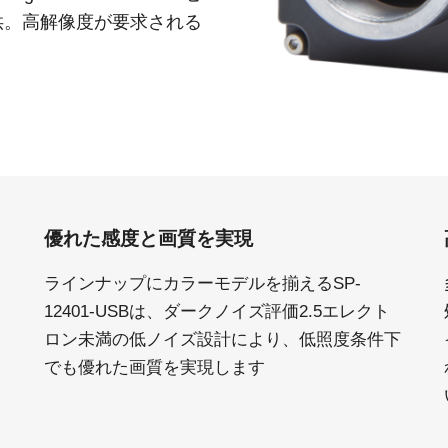
Apex 顕微鏡観察用カメラソリ
Sweep Series
供。高解像度が要求される
高速スキャンレートと高画質を両立した
ューション
モノクロ／トライリニア式ラインスキャ
低ノイズかつ高感度。カラー顕微鏡用途
ンカメラです。
向けに設計されたプリズム分光式カメラ
Sweep+ Series
Wave Series
高い色再現性、高感度、マルチスペクト
短波長赤外線（SWIR）イメージング向け
ルオプションも備えたマルチセンサ・プ
単一センサーInGaAsラインスキャンカメ
リズム分光式、RGB、RGB/NIR、
ラおよびエリアスキャンカメラ
RGB/SWIR ラインスキャンカメラです。
優れた感度と画質を実現
シングルセンサ - カラー
シングルセンサ - モノクロ
CMOSイメージセンサを搭載したカラー
CMOSイメージセンサを搭載したモノク
単板プログレッシブエリアスキャンカメ
ロ単板プログレッシブエリアスキャンカ
ラインナップにカラーモデルを揃えるSP-
ラです。最新のソニー製Pregius CMOSセ
メラです。最新のソニー製Pregius CMOS
12401-USBは、ダークノイズ評価2.5エレクト
ンサを採用したモデルもあります。
センサを採用したモデルもあります。
ロン未満の低ノイズ設計により、低照度条件下
シングルセンサ SWIR
シングルセンサ - UV
でも優れた画質を実現します
短波長赤外線イメージング向けのシング
近紫外線領域に感度を持つUV対応プログ
ル InGaAs センサエリアスキャンカメラで
レッシブエリアスキャンカメラです。特
す。可視光画像と SWIR 画像の同時取得
定の解像度、スピード、光学要件に適し
が可能です。
ています。