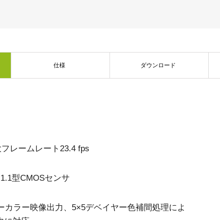
デュアルセンサ - カラー＋NIR
3センサ - RGB (プリズム分光
(プリズム分光式)
式)
一軸の入射光を分光し、可視画像と近赤
従来のベイヤー式カメラを引き離す、優
外領域（NIR）の画像を同時に撮像できる
れた色再現性を誇る3CMOSプリズム分光
プリズム分光式マルチスペクトルカメラ
式カラーエリアスキャンカメラです。
です。
仕様
ダウンロード
シングルセンサ - モノクロ
トライリニア - カラー
高解像度と高速スキャンレートを両立し
優れたカラーラインスキャン性能を備
たモノクロCMOSセンサラインスキャン
え、幅広い用途で利用可能なトライリニ
カメラです。 最大解像度8192ピクセル、
アカメラです。プリズム分光式ラインカ
最大200 kHzのラインレートを実現してい
メラの高度な色再現性までは必要としな
ます。
い用途に。
レームレート23.4 fps
シングルセンサSWIR
デュアルセンサ - SWIR (プリズ
短波長赤外線イメージング向けのシング
ム分光式)
ル InGaAs センサラインスキャンカメラで
短波長赤外光領域（SWIR）に感度を持
す。16,384 階調のグレースケール画像
.1型CMOSセンサ
つ、デュアルセンサ搭載のプリズム分光
で、素材や水分量の違い、内部の欠陥を
式カメラです。SWIR波長域（900～1700
精密に検出します。
nm）でデュアルバンドの撮像が可能で
す。
Wベイヤーカラー映像出力、5×5デベイヤー色補間処理によ