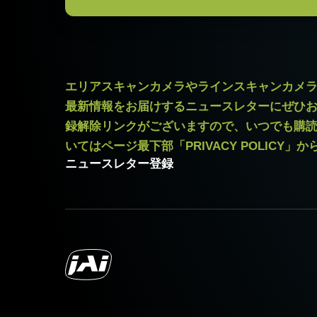
JAIカメラ専用 ACアダプタ VA-0
*出力コネクタの形状によって型番
ご注文の際にはBもしくはFをご指
エリアスキャンカメラやラインスキャンカメ
最新情報をお届けするニュースレターにぜひ
定格出力電圧：DC+12V
録解除リンクがございますので、いつでも購
定格出力電流：3A
いてはページ最下部「PRIVACY POLICY」
入力電源電圧：AC100V-240V (1
ニュースレター登録
電源周波数： 50/60Hz
動作温度：-10～+50℃
動作湿度：20％～85％（但し結露
外形寸法：43(W) ｘ 30(H) ｘ 1
質量：285g/277g ケーブル長：2.0m
出力コネクタB / F（型番）
B ( VA-055 B )：12pin仕様