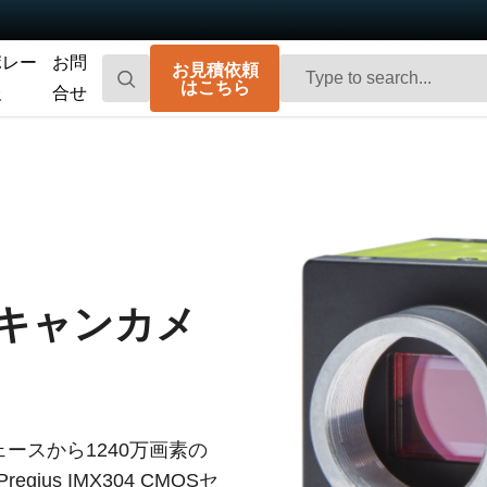
ポレー
お問
お見積依頼
はこちら
報
合せ
Go-X Series
Go Series
高性能、ハイコストパフォーマンス。次
コンパクトで高速。先進のセンサ技術を
世代のマシンビジョンシステム向け
搭載した汎用エリアスキャンカメラで
CMOSエリアスキャンカメラです。
す。
Spark Series
Fusion Series
高解像度、高フレームレート、高画質を
特殊用途向けに最適化された、マルチセ
スキャンカメ
実現する高性能エリアスキャンカメラで
ンサ搭載のマルチスペクトル型エリアス
す。
キャンカメラです。
Fusion Flex-Eye
Apex Series
2つまたは3つのセンサを備えたマルチス
従来のベイヤー式カメラを凌駕する優れ
ペクトルカメラ（可視光および近赤外
た色再現性を誇る3CMOSプリズム分光式
光）をカスタマイズいたします
カラーエリアスキャンカメラです。
ンタフェースから1240万画素の
ius IMX304 CMOSセ