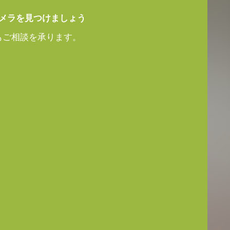
ントレンズ
メラを見つけましょう
もご相談を承ります。
ズは、JAI のマシンビジョンカメラに搭
ることで、優れた性能とコストパフォ
います。
応じて 4mm から 75mm までの固
とアイリスにはロックネジを備えてお
運用を可能にします。
ズについては、
レンズカタログ
をダウ
機能は使用できません。
アダプタ VA-055シリ