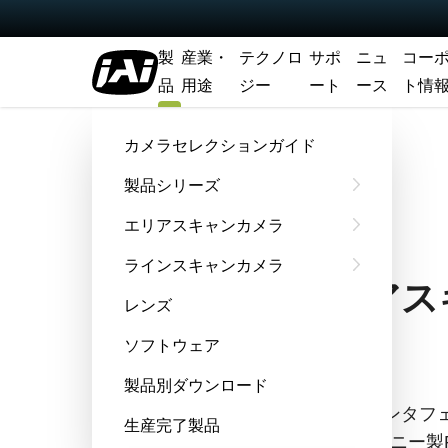
製
産業・
テクノロ
サポ
ニュ
コー
品
用途
ジー
ート
ース
ト情
ホーム
SP-12401C-USB
カメラセレクションガイド
製品シリーズ
Spark Series
エリアスキャンカメラ
SP-12401C-USB
ラインスキャンカメラ
1240万画素エリア
レンズ
ラ
ソフトウェア
製品別ダウンロード
SP-12401C-USBは、USB3 Visionイ
生産完了製品
カラー画像を最大23.4 fpsで出力。ソニー製Preg