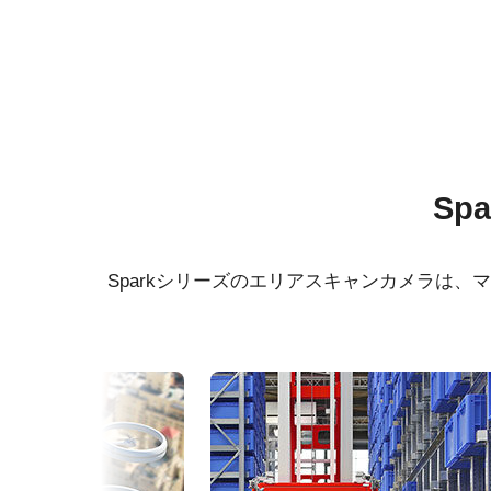
仕様
ダウンロード
シリーズ名
マニュアル＆データシート
Spark Series
ソフト
Sp
型番
SP-12401C-USB
データシート - SP-12401-USB
eBUS
カメラタイプ
エリアスキャン
Sparkシリーズのエリアスキャンカメラは
マニュアル - SP-12401-USB
eBUS
カラー／モノクロ
カラー
波長
可視光
規格
12.4 MP
規格 横x縦
4088 x 3000 px