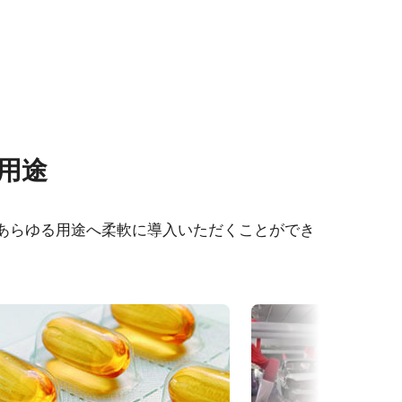
その他
な用途
401C-
eBUS Player ユーザーガイド
、あらゆる用途へ柔軟に導入いただくことができ
CAD file - SP-12401-USB
-
Frame Rate Calculator - SP-
12401-USB
12401C-
カメラセレクションガイド（総
合カタログ）