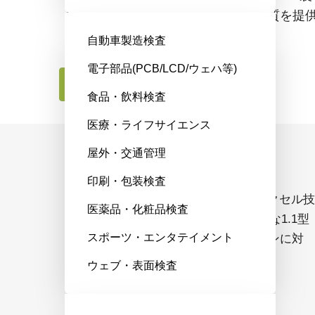
ンサを搭載し、群を抜く低ノイズ画質を提
幅広い用途を満たすことができます。
自動車製造検査
電子部品(PCB/LCD/ウェハ等)
お問合せはこちら
食品・飲料検査
医療・ライフサイエンス
屋外・交通管理
コンパクトな光学フォーマット
印刷・包装検査
SP-12401C-USBは、高度な3.45 µmピクセル技
医薬品・化粧品検査
術を採用し、1237万画素をコンパクトな1.1型
スポーツ・エンタテイメント
に収めることで様々なレンズオプションに対
応。小型・軽量化を実現しました。
ウェブ・表面検査