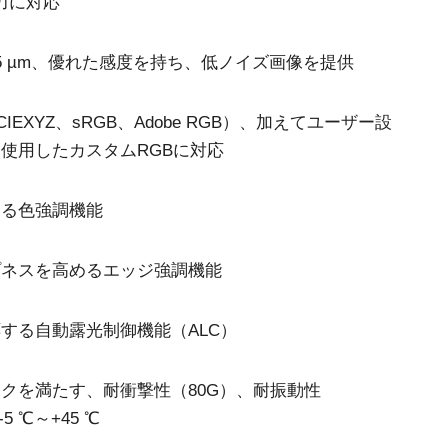
出力に対応
3センサ - RGB (プリズム分光
4センサ - RGB+NIR (プリズム
式)
分光式)
最新のプリズム技術を搭載し、高性能か
可視と近赤外領域(NIR)を同時に捉え、
3.45 µm、優れた感度を持ち、低ノイズ画像を提供
つ高コストパフォーマンスを実現した
R/G/Bカラー画像データと近赤外光画像の
3CMOS (R/G/B)カラーラインスキャンカ
4つを同時に撮像可能な4センサラインス
メラです。
キャンカメラです。
IEXYZ、sRGB、Adobe RGB）、加えてユーザー設
使用したカスタムRGBに対応
4センサーR-G-B+SWIR（プリ
ズム）
可視光域のR-G-B画像と短波長赤外光域
する色強調機能
（SWIR）の画像データを同時に取得する
4センサラインスキャンカメラ(Sweep+シ
リーズ)
プネスを高めるエッジ強調機能
する自動露光制御機能（ALC）
クを満たす、耐衝撃性（80G）、耐振動性
 ℃～+45 ℃