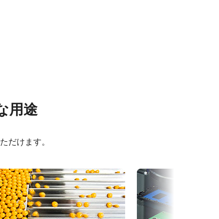
その他
な用途
101M-
CAD file - GO-5101-PMCL
いただけます。
Frame Rate Calculator - GO-
5101M-
5101-PMCL
カメラセレクションガイド（総
O-5101M-
合カタログ）