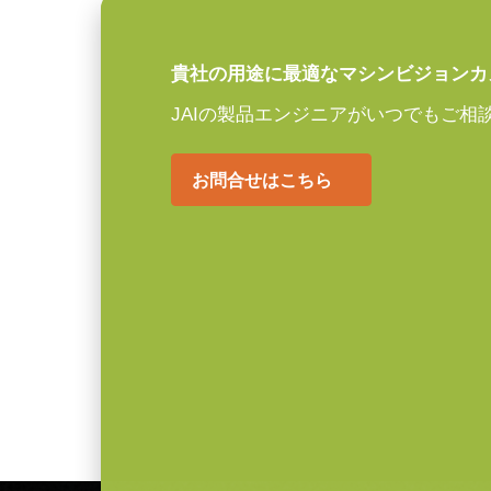
ンロードしてご覧ください。
センササイズ 横x縦
8.5 x 7.1 mm
外形寸法 高さx幅x
29 x 29 x 41.5 mm
貴社の用途に最適なマシンビジョンカ
JAIカメラ専用 AC
奥行
JAIの製品エンジニアがいつでもご相
ーズ
重量
46 g
お問合せはこちら
映像信号出力
8/10/12-bit *
JAIカメラ専用 ACアダプタ VA-0
*出力コネクタの形状によって型番
レンズマウント
Cマウント
ご注文の際にはBもしくはFをご指
消費電力
2.88 W
定格出力電圧：DC+12V
動作温度 (周辺温
-5°C ～ +45°C
定格出力電流：3A
度)
入力電源電圧：AC100V-240V (1
* 12bit出力でお使いになる場合一部の映像処理
電源周波数： 50/60Hz
動作温度：-10～+50℃
動作湿度：20％～85％（但し結露