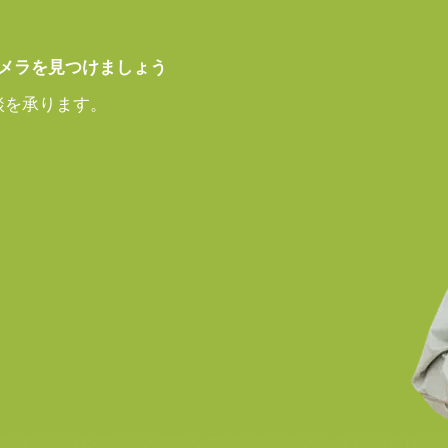
メラを見つけましょう
アダプタ VA-055シリ
談を承ります。
55シリーズ
が変わります。
定ください。
次側ケーブルは100V専用)
機能は使用できません。
なきこと）