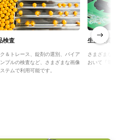
品検査
生産品質管理
ク＆トレース、錠剤の選別、バイア
さまざまな種類の品質
ンプルの検査など、さまざまな画像
おいて「電子の目」と
ステムで利用可能です。