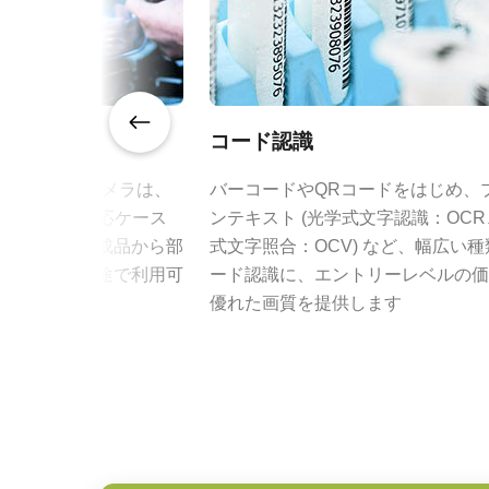
規格 横x縦
2464 x 2056 px
フレームレート/ラ
35 fps
インレート
ROI
あり
コード認識
コンパクト C マウ
インターフェース
Mini Camera Link (PoCL)
oシリーズのカメラは、
バーコードやQRコードをはじめ、
スやIP67対応ケース
ンテキスト (光学式文字認識：OC
JAI のコンパクト C マウントレン
センサ
1CMOS
め、自動車完成品から部
式文字照合：OCV) など、幅広い
載された最先端センサと組み合わせ
センサ名
IMX264
ざまな検査用途で利用可
ード認識に、エントリーレベルの価
ーマンスを両立するよう設計されて
優れた画質を提供します
ラインアップは、センサフォーマットに
センササイズ
2/3型
定焦点レンズを取り揃えています。
画素サイズ 横x縦
3.45 x 3.45 µm
C マウントを採用し、フォーカス
り、工場環境における信頼性の高い
シャッタ
グローバルシャッタ
センサ対角
11.1 mm
特定のカメラモデルに対応するレン