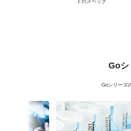
ドのスペック
仕様
ダウンロード
シリーズ名
マニュアル＆データシート
Go Series
ソフト
Go
型番
GO-5101M-PMCL
データシート - GO-5101-PMCL
Cont
PMC
カメラタイプ
エリアスキャン
Goシリーズ
マニュアル - GO-5101-PMCL
Cont
カラー／モノクロ
モノクロ
64bit
波長
可視光 + 近赤外 (NIR)
規格
5.1 MP