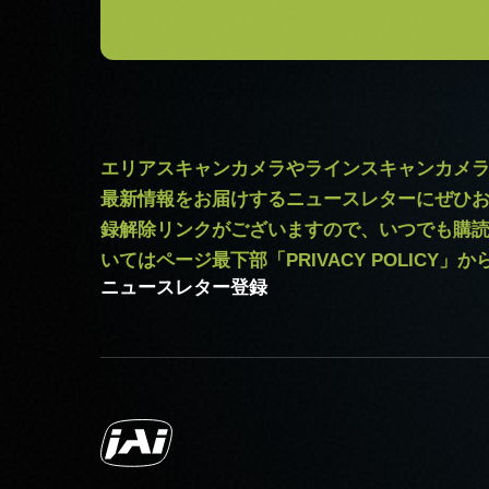
外形寸法：43(W) ｘ 30(H) ｘ 1
質量：285g/277g ケーブル長：2.0m
出力コネクタB / F（型番）
B ( VA-055 B )：12pin仕様
F ( VA-055 F )：6pin仕様
エリアスキャンカメラやラインスキャンカメ
最新情報をお届けするニュースレターにぜひ
MP-43 三脚マウント
録解除リンクがございますので、いつでも購
いてはページ最下部「PRIVACY POLICY」
三脚マウント プレート MP-43は
ニュースレター登録
固定用 M3スクリューネジ付属
Download 2D CAD drawing
.
Camera Link ケーブ