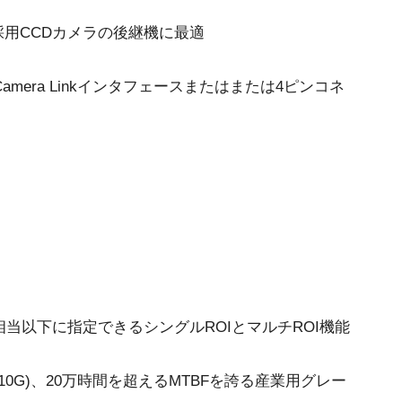
サ採用CCDカメラの後継機に最適
ini Camera Linkインタフェースまたはまたは4ピンコネ
相当以下に指定できるシングルROIとマルチROI機能
動 (10G)、20万時間を超えるMTBFを誇る産業用グレー