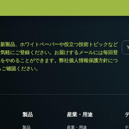
12（D)mm （突起部除く）
ラ新製品、ホワイトペーパーや役立つ技術トピックなど
お気軽にご登録ください。お届けするメールには毎回登
読をやめることができます。弊社個人情報保護方針につ
からご確認ください。
Goシリーズに対応しています。
製品
産業・用途
ル (SDR – SDR)
製品
産業・用途
テ