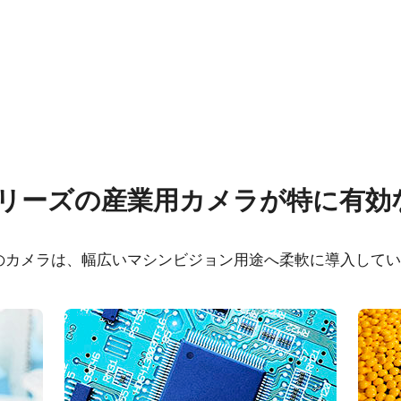
ウェア
証明書類
シリーズの産業用カメラが特に有効
rol tool - GO-5101-
CE Certificate – GO-5
L32bit
PMCL
のカメラは、幅広いマシンビジョン用途へ柔軟に導入して
rol tool - GO-5101-PMCL
FCC Certificate - GO-
PMCL
RoHS Declaration - G
PMCL