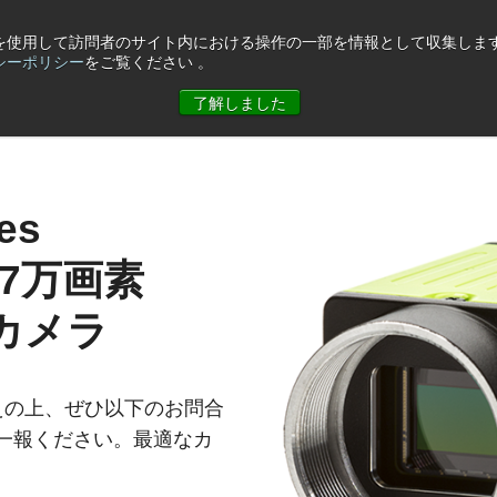
eを使用して訪問者のサイト内における操作の一部を情報として収集します
シーポリシー
をご覧ください 。
ュース
コーポレート情報
お問合せ
了解しました
es
507万画素
カメラ
えの上、ぜひ以下のお問合
ご一報ください。最適なカ