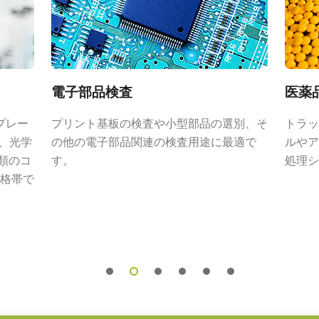
電子部品検査
医薬
ントレンズ
プレー
プリント基板の検査や小型部品の選別、そ
トラッ
R、光学
の他の電子部品関連の検査用途に最適で
ルやア
ズは、JAI のマシンビジョンカメラに搭
種類のコ
す。
処理シ
ることで、優れた性能とコストパフォ
格帯で
います。
応じて 4mm から 75mm までの固
とアイリスにはロックネジを備えてお
運用を可能にします。
ズについては、
レンズカタログ
をダウ