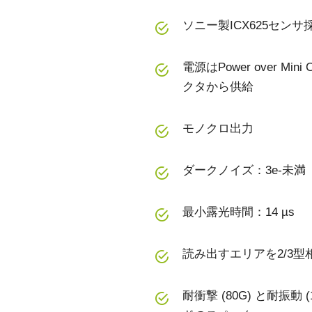
ソニー製ICX625セン
電源はPower over M
クタから供給
モノクロ出力
ダークノイズ：3e-未満
最小露光時間：14 µs
読み出すエリアを2/3型
耐衝撃 (80G) と耐振