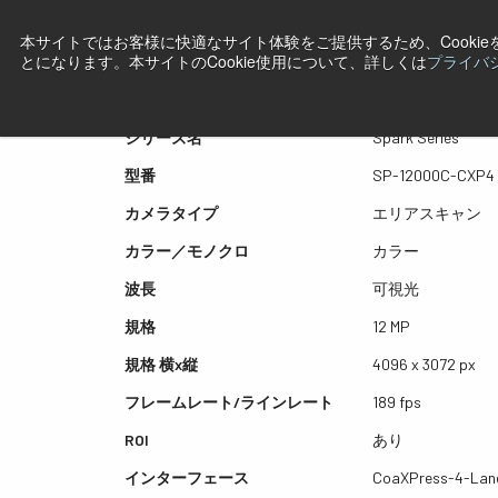
本サイトではお客様に快適なサイト体験をご提供するため、Cooki
プレビュー SP-12000C-C
とになります。本サイトのCookie使用について、詳しくは
プライバ
シリーズ名
Spark Series
型番
SP-12000C-CXP4
カメラタイプ
エリアスキャン
カラー／モノクロ
カラー
波長
可視光
規格
12 MP
規格 横x縦
4096 x 3072 px
フレームレート/ラインレート
189 fps
ROI
あり
インターフェース
CoaXPress-4-Lan