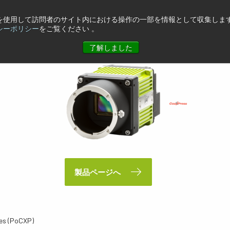
eを使用して訪問者のサイト内における操作の一部を情報として収集します
XP4
シーポリシー
をご覧ください 。
了解しました
製品ページへ
es (PoCXP)