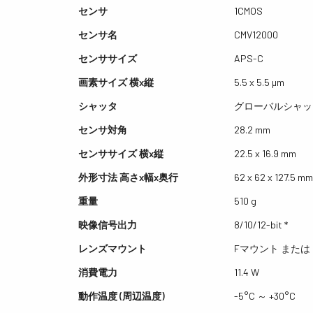
センサ
1CMOS
センサ名
CMV12000
センササイズ
APS-C
画素サイズ 横x縦
5.5 x 5.5 µm
シャッタ
グローバルシャッ
センサ対角
28.2 mm
センササイズ 横x縦
22.5 x 16.9 mm
外形寸法 高さx幅x奥行
62 x 62 x 127.5 mm
重量
510 g
映像信号出力
8/10/12-bit *
レンズマウント
Fマウント または 
消費電力
11.4 W
動作温度 (周辺温度)
-5°C ～ +30°C