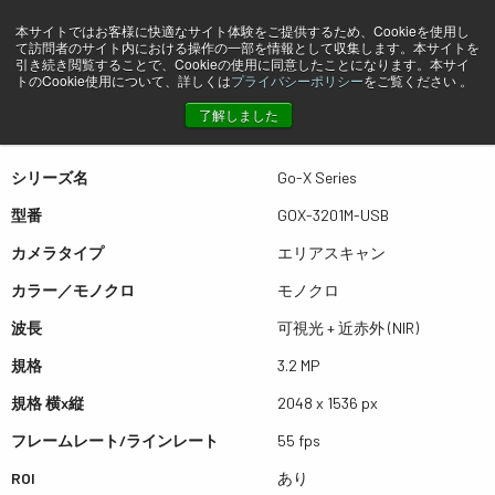
本サイトではお客様に快適なサイト体験をご提供するため、Cookieを使用し
て訪問者のサイト内における操作の一部を情報として収集します。本サイトを
プレビュー GOX-3201M-USB
引き続き閲覧することで、Cookieの使用に同意したことになります。本サイ
トのCookie使用について、詳しくは
プライバシーポリシー
をご覧ください 。
了解しました
表は左右にスワイプできます
シリーズ名
Go-X Series
型番
GOX-3201M-USB
カメラタイプ
エリアスキャン
カラー／モノクロ
モノクロ
波長
可視光 + 近赤外 (NIR)
規格
3.2 MP
規格 横x縦
2048 x 1536 px
フレームレート/ラインレート
55 fps
ROI
あり