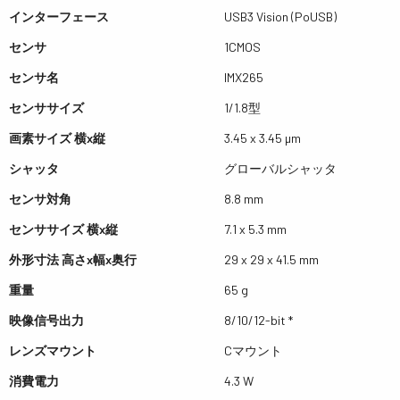
インターフェース
USB3 Vision (PoUSB)
センサ
1CMOS
センサ名
IMX265
センササイズ
1/1.8型
画素サイズ 横x縦
3.45 x 3.45 µm
シャッタ
グローバルシャッタ
センサ対角
8.8 mm
センササイズ 横x縦
7.1 x 5.3 mm
外形寸法 高さx幅x奥行
29 x 29 x 41.5 mm
重量
65 g
映像信号出力
8/10/12-bit *
レンズマウント
Cマウント
消費電力
4.3 W