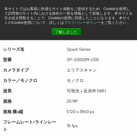
本サイトではお客様に快適なサイト体験をご提供するため、Cookieを使用し
て訪問者のサイト内における操作の一部を情報として収集します。本サイトを
プレビュー SP-20000M-USB
引き続き閲覧することで、Cookieの使用に同意したことになります。本サイ
トのCookie使用について、詳しくは
プライバシーポリシー
をご覧ください 。
了解しました
表は左右にスワイプできます
シリーズ名
Spark Series
型番
SP-20000M-USB
カメラタイプ
エリアスキャン
カラー／モノクロ
モノクロ
波長
可視光 + 近赤外 (NIR)
規格
20 MP
規格 横x縦
5120 x 3840 px
フレームレート/ラインレー
16 fps
ト