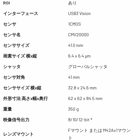
ROI
あり
インターフェース
USB3 Vision
センサ
1CMOS
センサ名
CMV20000
センササイズ
41.0 mm
画素サイズ 横x縦
6.4 x 6.4 µm
シャッタ
グローバルシャッタ
センサ対角
41 mm
センササイズ 横x縦
32.8 x 24.6 mm
外形寸法 高さx幅x奥行
62 x 62 x 84.5 mm
重量
350 g
映像信号出力
8/10/12-bit *
Fマウント または M42Ax1マウン
レンズマウント
ト