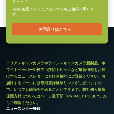
ましょう
動作温度 (周辺温度)
(LKK-CXP-HDBNC-DIN-H-03)
-5°C ～ +45°C
JAIの製品エンジニアがいつでもご相談を承りま
ケーブル長：3m
す。
メモ：本製品はカメラと同時注文の場合のみご購入いただけま
お問合せはこちら
す。単品でのご注文はできません。
Download datasheet
エリアスキャンカメラやラインスキャンカメラ新製品、ホ
CoaXPress CXP6 ケーブル (DIN
ワイトペーパーや役立つ技術トピックなど最新情報をお届
– DIN)
けするニュースレターにぜひお気軽にご登録ください。お
届けするメールには毎回登録解除リンクがございますの
高耐久性仕様 CoaXPress CXP6 ケーブル (DIN – DIN)
* 12bit出力でお使いになる場合一部の映像処理機能は使用できませ
で、いつでも購読をやめることができます。弊社個人情報
(LKK-CXP-DIN-DIN-H-DM)
ん。
保護方針についてはページ最下部「PRIVACY POLICY」か
らご確認ください。
ケーブル長：3m
ニュースレター登録