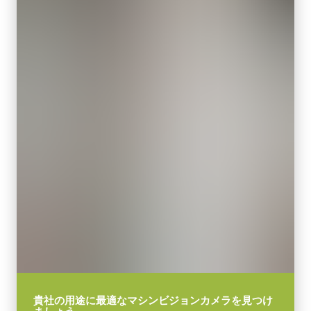
グローバルシャッタ
HS-01は、Spark シリーズの高解像度カメラ SP-45000-CXP4、SP-
センサ対角
45000-CXP4A、SP-25000-CXP4A に対応したパッシブヒートシン
31.5 mm
クです。
センササイズ 横x縦
これらのカメラを高温環境にて高フレームレートで動作させる
26.2 mm x 17.4 mm
と、本体内部温度が推奨範囲を超えて高くなる場合があります。
外形寸法 高さx幅x奥行
HS-01をカメラの外側に取り付けることで排熱が効率化され、画質
62 x 62 x 84 mm
低下やオーバーヒートを防ぐことができます。
重量
Download 2D CAD drawing
330 g
映像信号出力
Download 3D CAD model
8/10/12-bit *
レンズマウント
CoaXPress CXP6 ケーブル
Fマウント または M42Ax1マウント
(Micro BNC – DIN)
消費電力
12.5 W
高耐久性仕様 CoaXPress CXP6 ケーブル (Micro BNC – DIN)
貴社の用途に最適なマシンビジョンカメラを見つけ