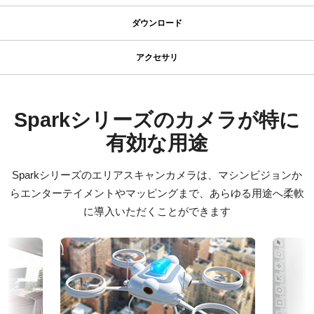
仕様
ダウンロード
ダウンロード
シリーズ名
アクセサリ
Spark Series
JAIカメラ専用 ACアダプタ VA-
マニュアル＆データシート
型番
055シリーズ
SP-45000M-CXP4
マニュアル - SP-45000-CXP4
Sparkシリーズのカメラが特に
カメラタイプ
有効な用途
JAIカメラ専用 ACアダプタ VA-055シリーズ
データシート - SP-45000-CXP4
エリアスキャン
*出力コネクタの形状によって型番が変わります。
カラー／モノクロ
Sparkシリーズのエリアスキャンカメラは、マシンビジョンか
ご注文の際にはBもしくはFをご指定ください。
証明書類
モノクロ
らエンターテイメントやマッピングまで、あらゆる用途へ柔軟
CE Certificate - SP-45000M-CXP4-M42
波長
に導入いただくことができます
定格出力電圧：DC+12V
可視光 + 近赤外 (NIR)
定格出力電流：3A
CE Certificate - SP-45000M-CXP4-F
入力電源電圧：AC100V-240V (1次側ケーブルは100V専用)
規格
電源周波数： 50/60Hz
45 MP
RoHS Declaration - SP-45000M-CXP4-M42
動作温度：-10～+50℃
規格 横x縦
動作湿度：20％～85％（但し結露なきこと）
8192 x 5460 px