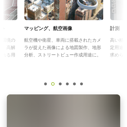
その他
外形寸法：43(W) ｘ 30(H) ｘ 112（D)mm （突起部除く）
フレームレート/ラインレート
質量：285g/277g ケーブル長：2.0m
CAD file - SP-45000-CXP4-M42
51 fps
出力コネクタB / F（型番）
ROI
B ( VA-055 B )：12pin仕様
CAD file - SP-45000-CXP4-F
ント
マッピング、航空画像
計測
あり
F ( VA-055 F )：6pin仕様
想環境の
Frame Rate Calculator - SP-45000-CXP4
航空機や衛星、車両に搭載されたカメ
高い精
インターフェース
ど、高解
ラが捉えた画像による地図製作、地形
定用途
CoaXPress-4-Lanes (PoCXP)
MP-42 三脚マウント
される用
分析、ストリートビュー作成用途に。
求めら
センサ
1CMOS
三脚マウント プレート MP-42はSparkシリーズおよびEliteシリー
ズ（生産完了製品）に対応しています。
センサ名
XGS 45000
固定用 M3スクリューネジ付属
センササイズ
外形寸法 46mm x 30.5mm x 6mm
Super 35 mm
Download 2D CAD drawing
画素サイズ 横x縦
3.2 x 3.2
HS-01 ヒートシンクセット
シャッタ