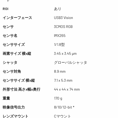
ROI
あり
インターフェース
USB3 Vision
センサ
3CMOS RGB
センサ名
IMX265
センササイズ
1/1.8型
画素サイズ 横x縦
3.45 x 3.45 µm
シャッタ
グローバルシャッタ
センサ対角
8.9 mm
センササイズ 横x縦
7.1 x 5.3 mm
外形寸法 高さx幅x奥行
44 x 44 x 74 mm
重量
170 g
映像信号出力
8/10/12-bit *
レンズマウント
Cマウント