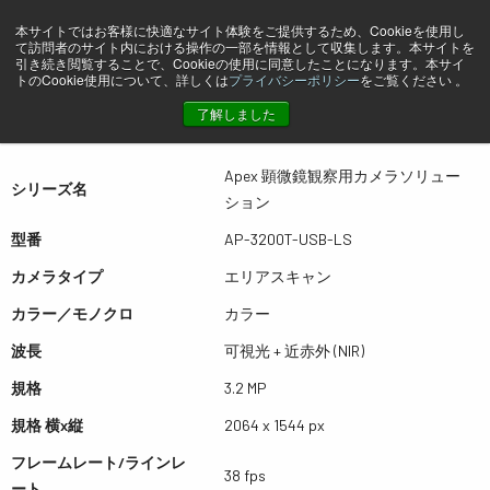
本サイトではお客様に快適なサイト体験をご提供するため、Cookieを使用し
て訪問者のサイト内における操作の一部を情報として収集します。本サイトを
プレビュー AP-3200T-USB-LS
引き続き閲覧することで、Cookieの使用に同意したことになります。本サイ
トのCookie使用について、詳しくは
プライバシーポリシー
をご覧ください 。
了解しました
表は左右にスワイプできます
Apex 顕微鏡観察用カメラソリュー
シリーズ名
ション
型番
AP-3200T-USB-LS
カメラタイプ
エリアスキャン
カラー／モノクロ
カラー
波長
可視光 + 近赤外 (NIR)
規格
3.2 MP
規格 横x縦
2064 x 1544 px
フレームレート/ラインレ
38 fps
ート