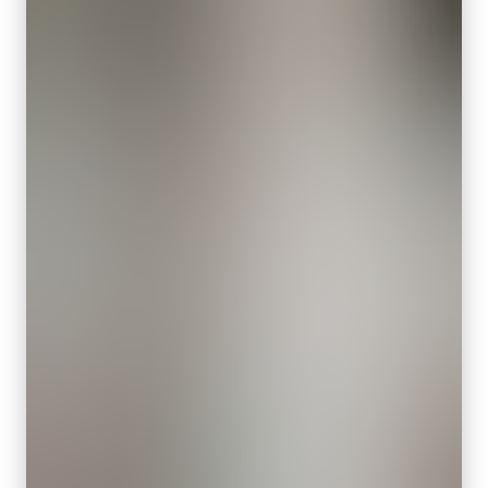
画素サイズ 横x縦
7.5 x 7.5 µm or 7.5 x 10.5 µm
シャッタ
グローバルシャッタ
センサ対角
30.8 mm
センササイズ 横x縦
30.8 mm
外形寸法 高さx幅x奥行
90 x 90 x 90 mm
重量
830 g
映像信号出力
8/10-bit
レンズマウント
F-18マウント または M52マウント