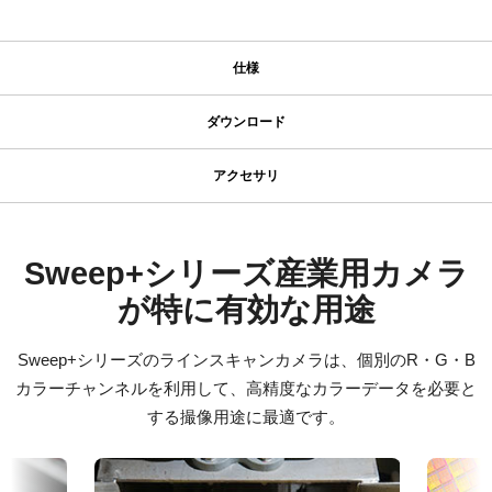
仕様
仕様
ダウンロード
ダウンロード
シリーズ名
アクセサリ
Sweep+ Series
JAIカメラ専用 ACアダプタ VA-
マニュアル＆データシート
型番
055シリーズ
SW-4000T-SFP
データシート - SW-4000T-SFP
Sweep+シリーズ産業用カメラ
カメラタイプ
が特に有効な用途
JAIカメラ専用 ACアダプタ VA-055シリーズ
Manual - SW-4000T_SW-8000T-10GE-SFP
ラインスキャン
*出力コネクタの形状によって型番が変わります。
カラー／モノクロ
Sweep+シリーズのラインスキャンカメラは、個別のR・G・B
ご注文の際にはBもしくはFをご指定ください。
ソフトウェア
カラー
カラーチャンネルを利用して、高精度なカラーデータを必要と
eBUS SDK for JAI (32 bit)
波長
する撮像用途に最適です。
定格出力電圧：DC+12V
可視光
定格出力電流：3A
eBUS SDK for JAI (64 bit)
入力電源電圧：AC100V-240V (1次側ケーブルは100V専用)
規格