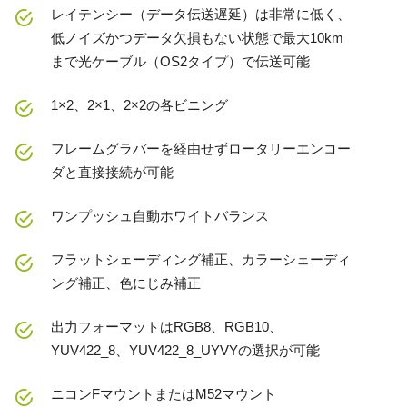
レイテンシー（データ伝送遅延）は非常に低く、
低ノイズかつデータ欠損もない状態で最大10km
まで光ケーブル（OS2タイプ）で伝送可能
1×2、2×1、2×2の各ビニング
フレームグラバーを経由せずロータリーエンコー
ダと直接接続が可能
ワンプッシュ自動ホワイトバランス
フラットシェーディング補正、カラーシェーディ
ング補正、色にじみ補正
出力フォーマットはRGB8、RGB10、
YUV422_8、YUV422_8_UYVYの選択が可能
ニコンFマウントまたはM52マウント