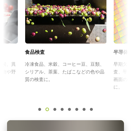
電源周波数： 50/60Hz
N/A
証明書類
動作温度：-10～+50℃
規格 横x縦
動作湿度：20％～85％（但し結露なきこと）
RoHS Declaration - SW-4000T-SFP
4K
外形寸法：43(W) ｘ 30(H) ｘ 112（D)mm （突起部除く）
フレームレート/ラインレート
質量：285g/277g ケーブル長：2.0m
CE Certificate - SW-4000T-SFP
97 kHz
出力コネクタB / F（型番）
ROI
その他
B ( VA-055 B )：12pin仕様
食品検査
半導体
あり
F ( VA-055 F )：6pin仕様
カメラセレクションガイド（総合カタログ）
兆候、異
冷凍食品、米穀、コーヒー豆、豆類、
早期欠
インターフェース
果物や野
シリアル、茶葉、たばこなどの色や品
査、平
SFP+ over 10 Gigabit Ethernet
eBUS Player ユーザーガイド
質の検査に。
画面の
センサ
に。
3CMOS RGB
eBUS SDK Installation and Release Notes 6.3.0
センサ名
CAD file - SW-4000T-SFP-F
Custom
センササイズ
30.72 mm