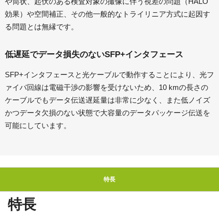
や筒状、起伏のある検査対象の撮像に伴う視差の問題（HALO
効果）や空間補正、その他一般的なトライリニア方式に起因す
る問題とは無縁です。
低遅延でデータ損失のないSFP+インタフェース
SFP+インタフェースと光ケーブルで動作することにより、光フ
ァイバ回線は電磁干渉の影響を受けないため、10 kmの長さの
ケーブルでもデータ伝送遅延量は非常に少なく、また低ノイズ
かつデータ欠損のない状態で大容量のデータパッケージ伝送を
可能にしています。
特長
特長