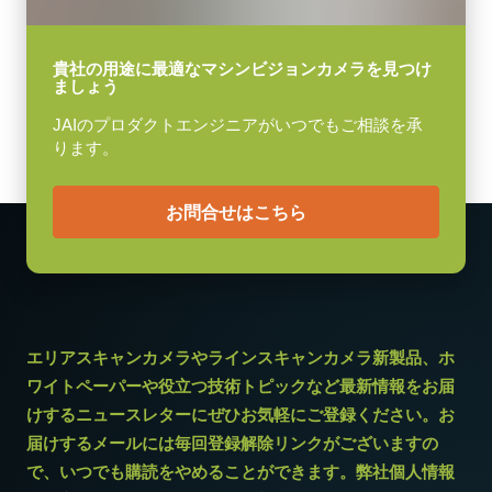
消費電力
11.5 W
貴社の用途に最適なマシンビジョンカメラを見つけ
ましょう
動作温度 (周辺温度)
-5°C ～ +45°C
JAIのプロダクトエンジニアがいつでもご相談を承
ります。
お問合せはこちら
エリアスキャンカメラやラインスキャンカメラ新製品、ホ
ワイトペーパーや役立つ技術トピックなど最新情報をお届
けするニュースレターにぜひお気軽にご登録ください。お
届けするメールには毎回登録解除リンクがございますの
で、いつでも購読をやめることができます。弊社個人情報