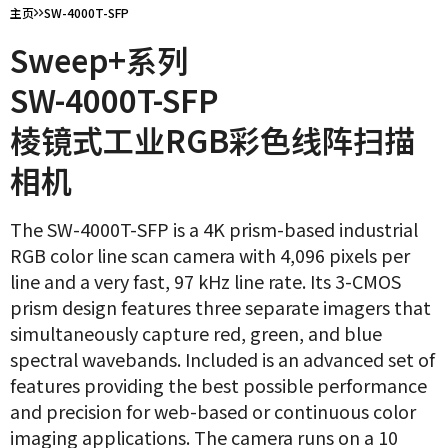
主页
SW-4000T-SFP
Sweep+系列
SW-4000T-SFP
棱镜式工业RGB彩色线阵扫描
相机
The SW-4000T-SFP is a 4K prism-based industrial
RGB color line scan camera with 4,096 pixels per
line and a very fast, 97 kHz line rate. Its 3-CMOS
prism design features three separate imagers that
simultaneously capture red, green, and blue
spectral wavebands. Included is an advanced set of
features providing the best possible performance
and precision for web-based or continuous color
imaging applications. The camera runs on a 10