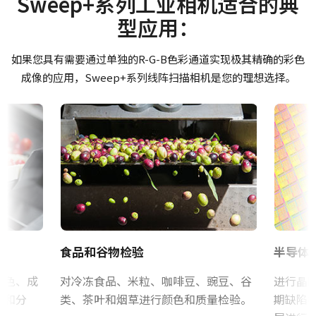
Sweep+系列工业相机适合的典
摄像机类别
型应用：
GPIO & 电源 12针输入/输出母头连接器及带引线线缆。
Manual - SW-4000T_SW-8000T-10GE-SFP
线阵扫描
(LKK-IO-12PF-DM)
彩色/黑白
如果您具有需要通过单独的R-G-B色彩通道实现极其精确的彩色
软件
彩色
成像的应用，Sweep+系列线阵扫描相机是您的理想选择。
Hirose 兼容连接器
eBUS SDK for JAI (32 bit)
波长
Visible
长度：2米、5米或10米
eBUS SDK for JAI (64 bit)
规格
注：本产品仅限与摄像机配套订购（不可单独订购）。
N/A
证书等
下载数据表
规格 横x纵
RoHS Declaration - SW-4000T-SFP
4K
带12针连接器电缆的电源单元
帧率/线率
CE Certificate - SW-4000T-SFP
97 kHz
食品和谷物检验
半导体
电源单元（含12针母头连接线）- 不含电源线
ROI
其他
是
颜色、成
对冷冻食品、米粒、咖啡豆、豌豆、谷
进行晶
(LKK-PSU-12PF-1.25)
Camera Selection Guide - Chinese
类和分
类、茶叶和烟草进行颜色和质量检验。
期缺陷
接口
配备1.25米长线的广濑（Hirose）兼容连接器。