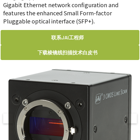
Gigabit Ethernet network configuration and
features the enhanced Small Form-factor
Pluggable optical interface (SFP+).
联系JAI工程师
下载棱镜线扫描技术白皮书