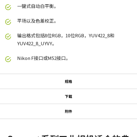
一键式自动白平衡。
平场以及色差校正。
输出格式包括8位RGB，10位RGB，YUV422_8和
YUV422_8_UYVY。
Nikon F接口或M52接口。
规格
规格
下载
下载
系列名
附件
Sweep+系列
GPIO & 电源 12针输入/输出母头
使用说明书＆数据表
型号
连接器
SW-4000T-SFP
Datasheet - SW-4000T-SFP