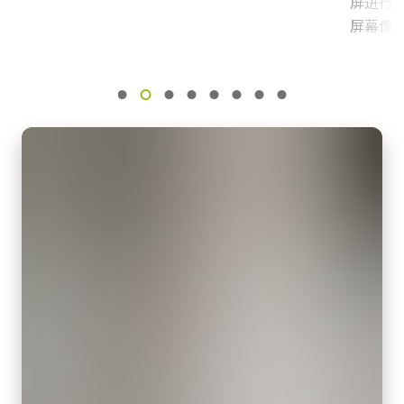
屏进行
SFP+ over 10 Gigabit Ethernet
eBUS Player User Guide - (Latest Version)
屏幕像
感光芯片
注意：此电源配件仅可随摄像机一同订购（不可单独订购）。
3xCMOS RGB
eBUS SDK Installation and Release Notes 6.3.0
若订购相机时需配备电源，请务必同时订购对应电源线。
感光芯片名
CAD file - SW-4000T-SFP-F
Custom
电源线选项（单独销售）：
感光芯片尺寸
美标/日标电源线 - 1.2米
30.72 mm
国标电源线 - 1.2米
像素尺寸 横x纵
欧标电源线 - 1.5米
7.5 x 7.5 µm or 7.5 x 10.5 µm
请确保选择符合您所在地区电源插座规格的线缆。
快门方式
全局快门
下载数据表
感光芯片对角
30.8 毫米
有效感光芯片尺寸 横x纵
30.8 mm
摄像机尺寸 高x宽x长