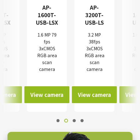
P-
AP-
AP-
0T-
1600T-
3200T-
16
-LSX
USB-LSX
USB-LS
US
 MP
1.6 MP 79
3.2 MP
1.6
fps
fps
38fps
MOS
3xCMOS
3xCMOS
3x
area
RGB area
RGB area
RGB
an
scan
scan
s
era
camera
camera
ca
camera
View camera
View camera
View