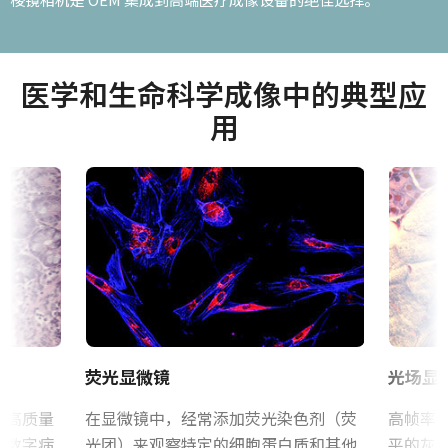
医学和生命科学成像中的典型应
用
荧光显微镜
光场显
供高质量
在显微镜中，经常添加荧光染色剂（荧
高帧率
在数字病
光团）来观察特定的细胞蛋白质和其他
平的灰