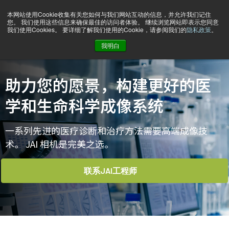
本网站使用Cookie收集有关您如何与我们网站互动的信息，并允许我们记住
您。 我们使用这些信息来确保最佳的访问者体验。 继续浏览网站即表示您同意
我们使用Cookies。 要详细了解我们使用的Cookie，请参阅我们的
隐私政策
。
我明白
主页
Markets & applications
医疗和生命科学
助力您的愿景，构建更好的医
学和生命科学成像系统
一系列先进的医疗诊断和治疗方法需要高端成像技
术。 JAI 相机是完美之选。
联系JAI工程师