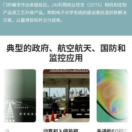
门的需求作出卓越反应。JAI利用商业现货（COTS）相机和定制
产品或工艺升级产品，帮助电子光学系统的建设者创造创新解决
方案，以赢得投标并交付成果。
典型的政府、航空航天、国防和
监控应用
着陆
边界和入侵监视
先进的EO研究