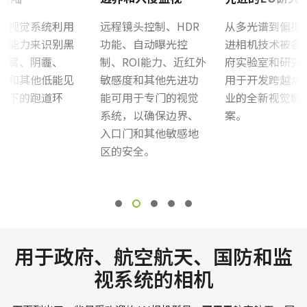
型视觉系统利用
远程镜头控制、HDR
从多光谱到偏振
谱能力来识别黑
功能、自动曝光控
进相机技术被各
烟雾、阴霾、
制、ROI能力、近红外
府实验室和研究
雾和其他低能见
敏感度和其他先进功
用于开发跨越众
件下的跑道环
能可用于专门的视觉
业的全新视觉解
系统，以确保边界、
案。
入口门和其他敏感地
区的安全。
用于政府、航空航天、国防和监
视系统的相机