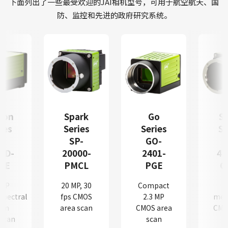
下面列出了一些最受欢迎的JAI相机型号，可用于航空航天、国
防、监控和先进的政府研究系统。
ion
Spark
Go
S
ies
Series
Series
Se
S-
SP-
GO-
0D-
20000-
2401-
45
GE
PMCL
PGE
C
 MP
20 MP, 30
Compact
spectral
fps CMOS
2.3 MP
meg
ism
area scan
CMOS area
CMO
 scan
scan
s