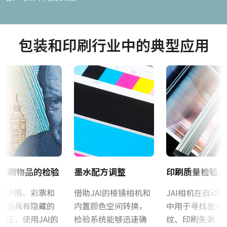
包装和印刷行业中的典型应用
印刷物品的检验
墨水配方调整
印刷质量检验
、护照、彩票和
借助JAI的棱镜相机和
JAI相机在自动
物品具有隐藏的
内置颜色空间转换，
中用于寻找墨渍
特征，使用JAI的
检验系统能够迅速确
纹、印刷失漏、