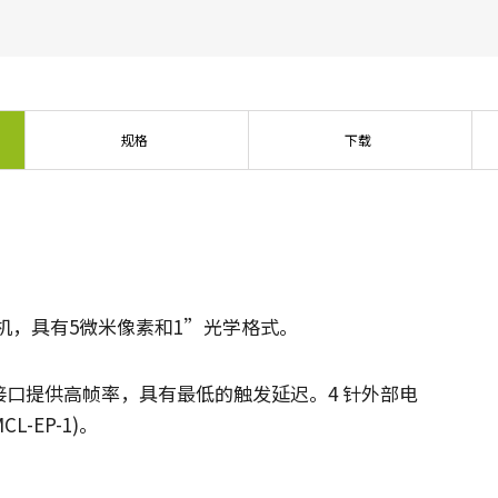
传统拜耳相机提供更好的色彩保真度。
单传感器单色
三线彩色
单色CMOS传感器线阵扫描相机同时具备高
对于不需要JAI的棱镜技术提供的超高色彩
分辨率和超快的扫描速度。分辨率最高可
精确度的应用，三线相机可以提供出色的
规格
下载
达8192像素，行频最高可达200kHz。
彩色线阵扫描性能。
双传感器SWIR（棱镜式）
3传感器RGB（棱镜式）
双传感器棱镜式线阵扫描相机能够感知短
3传感器CMOS RGB彩色线阵扫描相机采用
波红外(SWIR)光线。该相机能够以SWIR光
了尖端的棱镜技术，可为线阵扫描彩色成
谱（900 – 1700纳米）提供双频段成像。
像提供最佳的性能、精确度和功能性。
4传感器RGB+NIR（棱镜式）
4传感器R-G-B + SWIR（棱镜
相机，具有5微米像素和1”光学格式。
4传感器线阵扫描相机设计用于同时捕获可
式）
见光谱中的RGB图像数据，以及近红外
4传感器机器视觉线阵扫描相机，可捕获可
(NIR)光谱中的图像数据。
ink供电接口提供高帧率，具有最低的触发延迟。4 针外部电
见光谱中的RGB图像数据和短波红外波段
光谱中的图像数据。
CL-EP-1)。