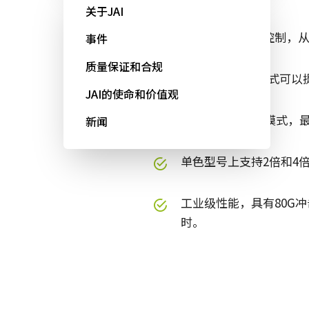
关于JAI
模拟和数字增益控制，
事件
质量保证和合规
单ROI和多ROI模式可
JAI的使命和价值观
四个内置的HDR模式，最
新闻
单色型号上支持2倍和4
工业级性能，具有80G冲击
时。
规格
下载