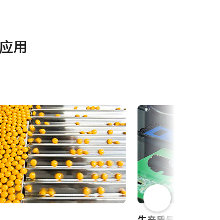
其他
应用
5000M-
Frame Rate Calculator - GO-
5000 - All Models
-5000M-
Camera Selection Guide -
Chinese
O-
CAD file - GO-5000-PMCL
CAD File - Go-5000-PMCL-EP
 GO-
生产质量控制