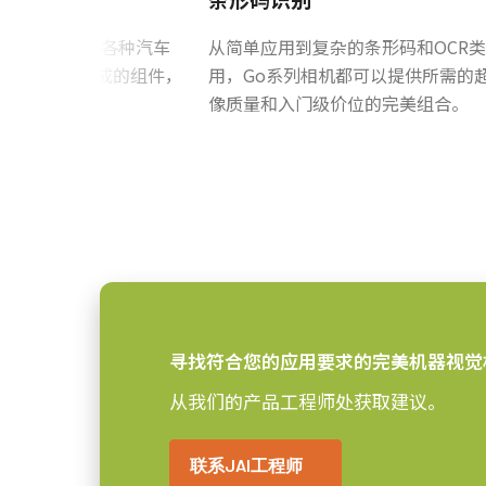
Mini Camera Link接口 (P
接口
可实现卓越的性能与实惠的价格。
机可以配置用于各种汽车
从简单应用到复杂的条形码和OCR
1XCMOS
感光芯片
无论是作为现成的组件，
用，Go系列相机都可以提供所需的
产品系列涵盖4毫米至75毫米的固
67机箱中。
像质量和入门级价位的完美组合。
Lince5M
感光芯片名
格）。配备C卡口接口及对焦/光圈
靠运行。
1 inch
感光芯片尺寸
5.0 x 5.0 µm
像素尺寸 横x纵
如需了解特定相机型号适配镜头的详
全局快门
快门方式
MP-43 三脚架转接板
16.4 毫米
感光芯片对角
12.8 x 10.2 mm
有效感光芯片尺寸
三脚架转接板具有安装孔以适应Go系列外
寻找符合您的应用要求的完美机器视觉
横x纵
脚架。 包括M3螺丝（深度5）。 
从我们的产品工程师处获取建议。
29 x 29 x 41.5 mm
摄像机尺寸 高x宽x
丝。 使用较长的螺丝可能会损坏内
长
联系JAI工程师
Download 2D CAD drawing
.
46 克
重量