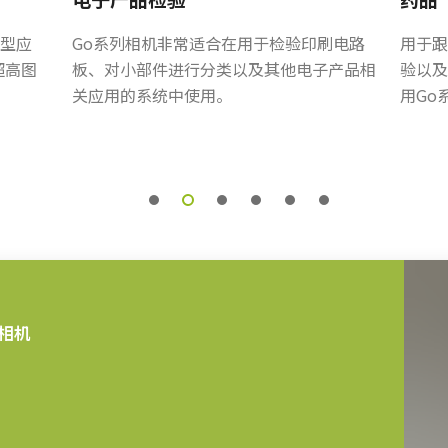
oCL)
类型应
Go系列相机非常适合在用于检验印刷电路
用于跟
超高图
板、对小部件进行分类以及其他电子产品相
验以及
定焦距镜头（具体焦距取决于传感器规
关应用的系统中使用。
用Go
锁定螺丝，确保在典型工厂环境中稳定可
细信息，
请下载镜头产品手册。
壳的间距。 标准1 / 4-20连接到三
相机
只能使用提供的螺丝或其他适当长度的螺
部电路板。