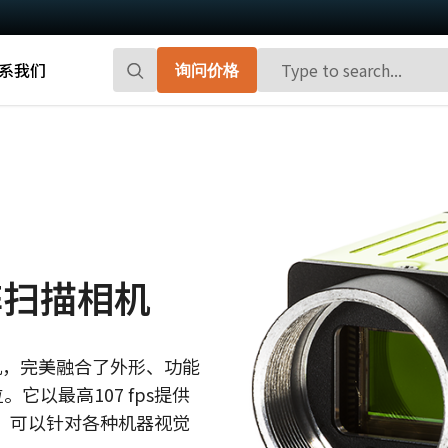
系我们
询问价格
Go-X 系列
Go系列
高性能和高性价比。 用于下一代机器视觉
百万像素面阵扫描相机，能够提供小巧、
系统的CMOS区域扫描相机。
高帧率和前沿的传感器技术。
Spark系列
Fusion系列
先进的面阵扫描相机，能够提供高分辨
多传感器多光谱面阵扫描相机，具备适用
阵扫描相机
率、高帧率和高图像质量。
于专业成像应用的独特功能。
Fusion Flex-Eye
Apex系列
相机，完美融合了外形、功能
可订制搭载有两个或三个传感器的多光谱
3-CMOS棱镜式RGB面阵扫描相机，能够比
以最高107 fps提供
摄像机(可见光+近红外光)
传统拜耳相机提供更好的色彩保真度。
能，可以针对各种机器视觉