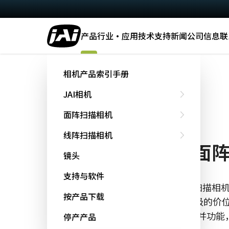
产品
行业·应用
技术
支持
新闻
公司信息
联
主页
GO-5000M-PMCL
相机产品索引手册
JAI相机
Go系列
面阵扫描相机
GO-5000M-PMCL
线阵扫描相机
紧凑型500万像素面
镜头
支持与软件
GO-5000M-PMCL是紧凑型工业面阵扫描
按产品下载
性和性能方面的优势，但却只有入门级的价位。它
500万像素输出，具有灵活的ROI和合并功
停产产品