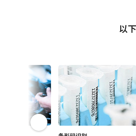
使用说明书＆数据表
Go系列
软件
系列名
以下
GO-5000M-PMCL
型号
Datasheet - GO-5000M-
Cont
PMCL
PMC
面阵扫描
摄像机类别
Manual - GO-5000M-PMCL
Cont
单色
彩色/黑白
PMC
Visible + NIR
波长
5 百万像素
规格
2560 x 2048 px
规格 横x纵
紧凑型C卡口镜头
107 fps
帧率/线率
是
ROI
JAI的紧凑型C卡口镜头专为搭配J
条形码识别