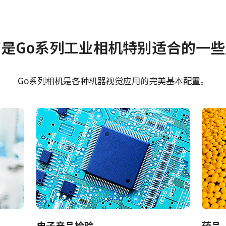
证书等
是Go系列工业相机特别适合的一些
rol tool - GO-5000-
CE Certificate – GO-
L 32bit
PMCL
Go系列相机是各种机器视觉应用的完美基本配置。
rol tool - GO-5000-
FCC Certificate - GO
L 64bit
PMCL
RoHS Declaration - G
5000M-PMCL
REACH Declaration -
5000M-PMCL
AI机器视觉相机中的尖端传感器而设计，
电子产品检验
药品