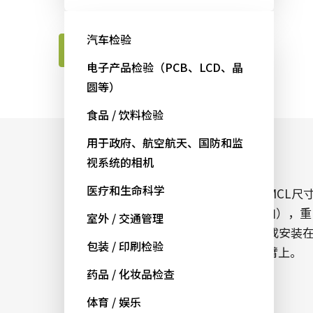
应用来定制相机。
汽车检验
联系JAI工程师
电子产品检验（PCB、LCD、晶
圆等）
食品 / 饮料检验
用于政府、航空航天、国防和监
外形小，重量轻
视系统的相机
医疗和生命科学
与其他Go系列相机一样，GO-5000M-PMCL尺
只有29 x 29 x 41.5毫米（不包括镜头接口），重
室外 / 交通管理
量只有46克，能够安装在狭小的空间中或安装
包装 / 印刷检验
非常注重尺寸和重量的车辆或机器人手臂上。
药品 / 化妆品检查
体育 / 娱乐