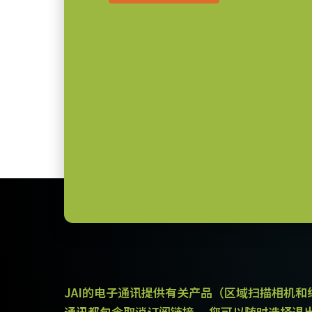
8/10/12-bit
视频信号输出
Camera Link数据线
C口
镜头接口
高柔性Camera Link数据线 SDR至S
3 瓦
耗电
-5°C to +45°C
动作温度 (自然放热
(LKK-CL-S-SDR-SDR-DM)
时)
支持线缆供电(PoCL)
长度：3米
注：本产品仅限与相机配套订购（不
JAI的电子通讯提供有关产品（区域扫描相机
下载数据表
通讯都包含取消订阅链接。 您可以随时选择退