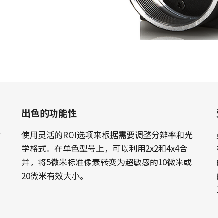
Apex显微镜解决方案
Sweep系列
低噪声、高敏感度棱镜式相机，专为先进
单色和三线线阵扫描相机具备快速的扫描
的彩色显微镜应用而设计。
速度和超高的图像质量。
Sweep+系列
Wave系列
多传感器棱镜彩色/ RGB/NIR和
用于短波红外（SWIR）成像的单传感器
RGB/SWIR线扫描相机结合了精度、灵敏
InGaAs 线扫描相机和面扫描相机
度和多光谱选项。
单传感器彩色
单传感器单色
出色的功能性
具有多样化的彩色单传感器逐行面阵扫描
具有多种类的单色单传感器逐行面阵扫描
相机可供选择，同时配备CMOS传感器，包
相机可供选择，同时配备CMOS传感器，包
括最新的Sony Pregius 传感器。
括最新的Sony Pregius 传感器。
寸
使用灵活的ROI选项来根据需要调整分辨率和光
学格式。在单色型号上，可以利用2x2和4x4合
单传感器紫外敏感
双传感器彩色+NIR（棱镜式）
在
并，将5微米标准像素转变为超敏感的10微米或
JAI提供多种紫外敏感逐行面阵扫描相机来
JAI的多光谱棱镜相机通过单一光学路径同
20微米有效大小。
满足特定的分辨率、速度和光学需求。
时提供可见光谱和NIR光谱的图像。
3传感器 - RGB（棱镜式）
3-CMOS棱镜式RGB面阵扫描相机，能够比