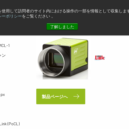
eを使用して訪問者のサイト内における操作の一部を情報として収集します
L-1
シーポリシー
をご覧ください 。
了解しました
MCL-1
ャン
 px
製品ページへ
Link (PoCL)