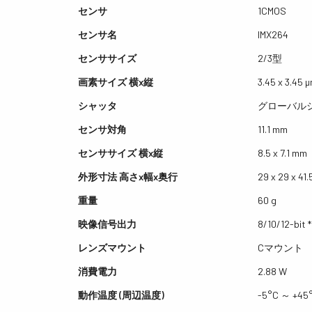
センサ
1CMOS
センサ名
IMX264
センササイズ
2/3型
画素サイズ 横x縦
3.45 x 3.45 
シャッタ
グローバル
センサ対角
11.1 mm
センササイズ 横x縦
8.5 x 7.1 mm
外形寸法 高さx幅x奥行
29 x 29 x 41
重量
60 g
映像信号出力
8/10/12-bit *
レンズマウント
Cマウント
消費電力
2.88 W
動作温度 (周辺温度)
-5°C ～ +45