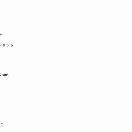
µm
シャッタ
.5 mm
°C