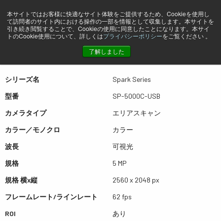
本サイトではお客様に快適なサイト体験をご提供するため、Cookieを使用し
て訪問者のサイト内における操作の一部を情報として収集します。本サイトを
プレビュー SP-5000C-USB
引き続き閲覧することで、Cookieの使用に同意したことになります。本サイ
トのCookie使用について、詳しくは
プライバシーポリシー
をご覧ください 。
了解しました
表は左右にスワイプできます
シリーズ名
Spark Series
型番
SP-5000C-USB
カメラタイプ
エリアスキャン
カラー／モノクロ
カラー
波長
可視光
規格
5 MP
規格 横x縦
2560 x 2048 px
フレームレート/ラインレート
62 fps
ROI
あり