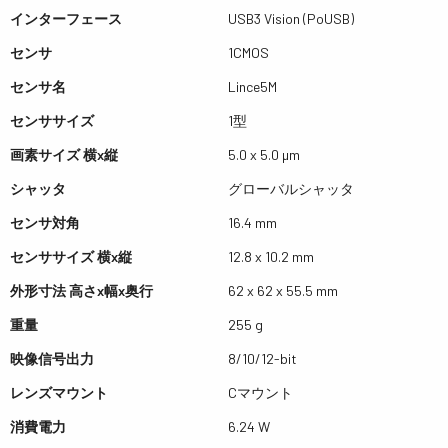
インターフェース
USB3 Vision (PoUSB)
センサ
1CMOS
センサ名
Lince5M
センササイズ
1型
画素サイズ 横x縦
5.0 x 5.0 µm
シャッタ
グローバルシャッタ
センサ対角
16.4 mm
センササイズ 横x縦
12.8 x 10.2 mm
外形寸法 高さx幅x奥行
62 x 62 x 55.5 mm
重量
255 g
映像信号出力
8/10/12-bit
レンズマウント
Cマウント
消費電力
6.24 W