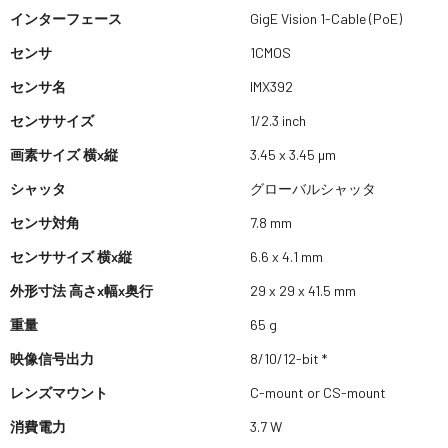
インターフェース
GigE Vision 1-Cable (PoE)
センサ
1CMOS
センサ名
IMX392
センササイズ
1/2.3 inch
画素サイズ 横x縦
3.45 x 3.45 µm
シャッタ
グローバルシャッタ
センサ対角
7.8 mm
センササイズ 横x縦
6.6 x 4.1 mm
外形寸法 高さx幅x奥行
29 x 29 x 41.5 mm
重量
65 g
映像信号出力
8/10/12-bit *
レンズマウント
C-mount or CS-mount
消費電力
3.7 W