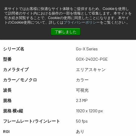
本サイトではお客様に快適なサイト体験をご提供するため、Cookieを使用し
て訪問者のサイト内における操作の一部を情報として収集します。本サイトを
プレビュー GOX-2402C-PGE
引き続き閲覧することで、Cookieの使用に同意したことになります。本サイ
トのCookie使用について、詳しくは
プライバシーポリシー
をご覧ください 。
了解しました
表は左右にスワイプできます
シリーズ名
Go-X Series
型番
GOX-2402C-PGE
カメラタイプ
エリアスキャン
カラー／モノクロ
カラー
波長
可視光
規格
2.3 MP
規格 横x縦
1920 x 1200 px
フレームレート/ラインレート
50 fps
ROI
あり