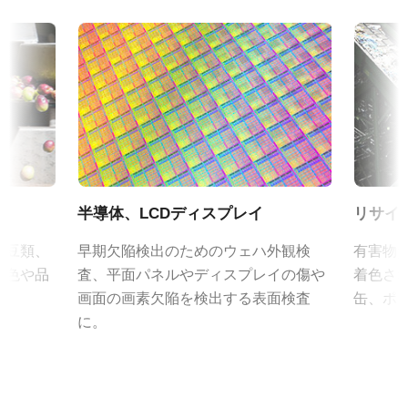
4-Bands R-G-B + NIR
定格出力電流：3A
eBUS SDK for JAI (64 bit)
入力電源電圧：AC100V-240V (1次側ケーブルは100V専用)
規格
電源周波数： 50/60Hz
N/A
証明書類
動作温度：-10～+50℃
規格 横x縦
動作湿度：20％～85％（但し結露なきこと）
RoHS Declaration - SW-8000Q-10GE
8K
外形寸法：43(W) ｘ 30(H) ｘ 112（D)mm （突起部除く）
フレームレート/ラインレート
質量：285g/277g ケーブル長：2.0m
CE Certificate - SW-8000Q-10GE
36 kHz
出力コネクタB / F（型番）
ROI
その他
B ( VA-055 B )：12pin仕様
半導体、LCDディスプレイ
リサイ
あり
F ( VA-055 F )：6pin仕様
カメラセレクションガイド（総合カタログ）
、豆類、
早期欠陥検出のためのウェハ外観検
有害物
インターフェース
の色や品
査、平面パネルやディスプレイの傷や
着色さ
10 Gbps GigE Vision
eBUS Player ユーザーガイド
画面の画素欠陥を検出する表面検査
缶、ポ
センサ
に。
4CMOS RGB/NIR
eBUS SDK Installation and Release Notes 6.3.0
センサ名
CAD file - SW-8000Q-10GE-F
Custom