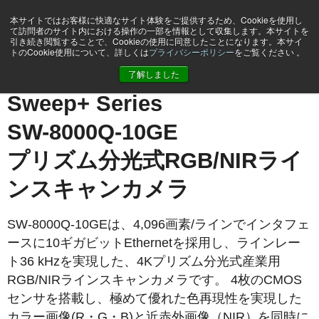
本サイトではお客様に快適なサイト体験をご提供するため、Cookieを使用し
て訪問者のサイト内における操作の一部を情報として収集します。本サイトを
引き続き閲覧することで、Cookieの使用に同意したことになります。本サイ
トのCookie使用について、詳しくは
プライバシーポリシー
をご覧ください 。
ホーム
SW-8000Q-10GE
了解しました
Sweep+ Series
SW-8000Q-10GE
プリズム分光式RGB/NIRライ
ンスキャンカメラ
SW-8000Q-10GEは、4,096画素/ラインでインタフェ
ースに10ギガビットEthernetを採用し、ラインレー
ト36 kHzを実現した、4Kプリズム分光式産業用
RGB/NIRラインスキャンカメラです。 4枚のCMOS
センサを搭載し、極めて優れた色再現性を実現した
カラー画像(R・G・B)と近赤外画像（NIR）を同時に