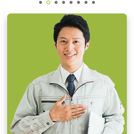
センササイズ
30.72 mm
画素サイズ 横x縦
3.75 x 5.78 µm
シャッタ
グローバルシャッタ
センサ対角
30.8 mm
センササイズ 横x縦
30.8 mm
外形寸法 高さx幅x奥行
90 x 90 x 120 mm
重量
980 g
映像信号出力
8/10-bit