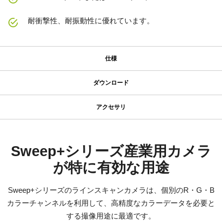
耐衝撃性、耐振動性に優れています。
仕様
仕様
ダウンロード
ダウンロード
シリーズ名
アクセサリ
Sweep+ Series
JAIカメラ専用 ACアダプタ VA-
マニュアル＆データシート
型番
055シリーズ
SW-8000Q-10GE
データシート - SW-8000Q-10GE
Sweep+シリーズ産業用カメラ
カメラタイプ
が特に有効な用途
JAIカメラ専用 ACアダプタ VA-055シリーズ
Manual - SW-4000Q_SW-8000Q-10GE-SFP
ラインスキャン
*出力コネクタの形状によって型番が変わります。
カラー／モノクロ
Sweep+シリーズのラインスキャンカメラは、個別のR・G・B
ご注文の際にはBもしくはFをご指定ください。
ソフトウェア
マルチスペクトル
カラーチャンネルを利用して、高精度なカラーデータを必要と
eBUS SDK for JAI (32 bit)
波長
する撮像用途に最適です。
定格出力電圧：DC+12V