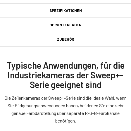
SPEZIFIKATIONEN
Spezifikationen
HERUNTERLADEN
Herunterladen
Produktlinie
ZUBEHÖR
Sweep+ Series
GPIO & Stromversorgung 12-
Handbuch & Datenblatt
Modell
poliger weiblicher
SW-8000Q-10GE
Datasheet - SW-8000Q-10GE
Typische Anwendungen, für die
Eingangs-/Ausgangsstecker
Typ
Industriekameras der Sweep+-
Manual - SW-4000Q_SW-8000Q-10GE-SFP
Line Scan
Serie geeignet sind
GPIO & Stromversorgung 12-poliger weiblicher
Farbe / Mono
Software
Eingangs-/Ausgangsstecker und Kabel mit fliegenden Anschlüssen.
Multispectral
Die Zeilenkameras der Sweep+-Serie sind die ideale Wahl, wenn
eBUS SDK for JAI (32 bit)
Lichtspektrum
(LKK-IO-12PF-DM)
Sie Bildgebungsanwendungen haben, bei denen Sie eine sehr
4-Bands R-G-B + NIR
genaue Farbdarstellung über separate R-G-B-Farbkanäle
Hirose-kompatibler Stecker
eBUS SDK for JAI (64 bit)
Auflösung
benötigen.
N/A
Kabellänge: 2 Meter, 5 Meter oder 10 Meter