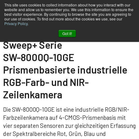
This site uses cookies to collect information about how you interact with our
website and allow us to remember you. We use this information to ensure the
best visitor experience. By continuing to browse the site you are agreeing to
our use of cookies. To find out more about the cookies we use, see our
Privacy Policy
.
Heim
SW-8000Q-10GE
Got it!
Sweep+ Serie
SW-8000Q-10GE
Prismenbasierte industrielle
RGB-Farb- und NIR-
Zeilenkamera
Die SW-8000Q-10GE ist eine industrielle RGB/NIR-
Farbzeilenkamera auf 4-CMOS-Prismenbasis mit
vier separaten Sensoren zur gleichzeitigen Erfassung
der Spektralbereiche Rot, Grün, Blau und